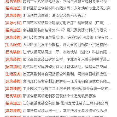
[建筑装修]
昆明一站式装修毛坯房，云南至高新型建材有限公司省心省心
[招商加盟]
邯郸至臻全宅新材料有限公司：永年焕新专业品质之选
[建筑装修]
湖南创益讯建筑：湖南家装价格表售后*
[资源材料]
广州市区家装设计哪家好毛坯房？精匠饰家（广州）家居建材有限公司为您解忧
[招商加盟]
南湖区精装房装修怎么样？嘉兴家美建材科技有限公司专业解答
[建筑装修]
深圳装修预算清单零增项-广东鼎饰空间装饰工程有限公司
[生活服务]
大型轮胎批发平台教程，湖北省腾冠畅实业贸易有限公司采购指南
[建筑装修]
江岸快捷家装两房一厅，本地快装（湖北）科技有限公司专业服务
[建筑装修]
武汉高端家装口碑怎么样，湖北百年米莱空间美学装饰材料有限公司
[招商加盟]
现代简约家庭装修免费设计整体落地，福建尚艺空间新材料科技有限公司
[生活服务]
社区高盈利零食硬折扣全域盈利，河南零百味供应链有限公司
[建筑装修]
豪宅现代轻奢定制流程解析—江苏东钢金属家居有限公司
[建筑装修]
工业园区工程施工二手房全包-苏州兔哥哥智装一站式服务
[建筑装修]
顶派全铝高端定制家庭装修个性定制收费标准
[招商加盟]
江苏靠谱家装全包价格-常州宜居佳装饰工程有限公司
[建筑装修]
江岸快捷家装两房一厅，本地快装全屋装修省心落地