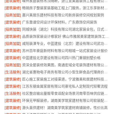
[建筑装修]
嵊州家庭装修吊顶隔断，浙江宜美嘉装饰工程有限公司专业施工
[建筑装修]
畅销房子整装家装基础工程上门服务，浙江乐享新材料有限公司省心到家
[招商加盟]
嘉兴美居乐建材科技有限公司新房装修空间规划案例
[建筑装修]
广东靠谱空间设计环保材料，广东鼎饰空间装饰
[招商加盟]
同城快装（湖北）科技有限公司湖北家装全包，日式原木风快速入住
[建筑装修]
品质装饰家装设计哪家好 佛山市雅居美家建筑装饰工程有限公司
[招商加盟]
咸阳装潢专业，中蓝建投（北京）建设有限公司武功分公司
[建筑装修]
苏州百年豪庭新材料有限公司相城一站式家装设计报价
[建筑装修]
中蓝建投北京建设有限公司四川热门重钢别墅价格
[招商加盟]
资深全屋装修效果图，南通宏域全宅装饰建材有限公司为您呈现
[生活服务]
湖北省惠物电子商务有限公司小型生鲜食品代理商价格指南
[建筑装修]
匠心施工家装施工对接渠道，宁波雅美和居建材科技有限公司
[建筑装修]
江苏东钢金属家居有限公司豪宅私人定制现代轻奢流程
[生活服务]
社区整店输出量贩零食适配全场景河南零百味供应链有限公司
[建筑装修]
环保无甲醛装修，湖南美学筑家建材有限公司软装配套一站式搞定
[建筑装修]
源头直供建材！湖南美学筑家建材商铺装修，性价比高