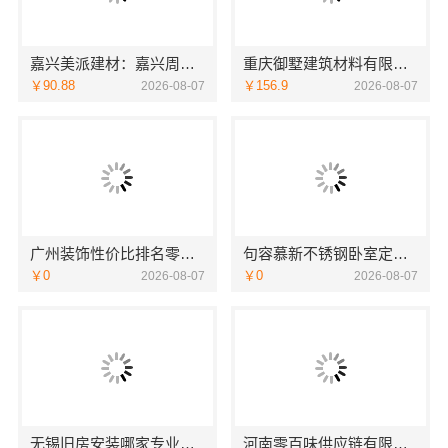
嘉兴美派建材：嘉兴周边家装定制服务环保材料，品质实惠
重庆御墅建筑材料有限公司巴南免拆模板造价预算抗震防风
￥90.88
￥156.9
2026-08-07
2026-08-07
广州装饰性价比排名零增项承诺，广东鼎饰空间装饰
句容慕新不锈钢卧室定制施工流程详解
￥0
￥0
2026-08-07
2026-08-07
无锡旧房安装哪家专业？无锡亿莱居装饰工程材料有限公司标准化施工
河南零百味供应链有限公司全程护航量贩零食铺无忧经营