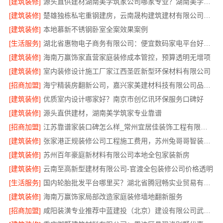
[建筑装修]
源头直供建材湖南美学筑家公司哪家专业？湖南美学筑家建材有限公司
[建筑装修]
楚雄独栋私宅重钢建房，云南晟构建筑建材有限公司全程服务
[建筑装修]
本地慕新不锈钢卧室全案效果案例
[生活服务]
湖北省惠物电子商务有限公司：便宜数码家电平台好不好
[建筑装修]
海南万赢饰家直营家庭装修成本管控，预算透明无增项
[建筑装修]
室内装修设计施工厂家江西圣匠新型环保材料有限公司
[招商加盟]
海宁精装房翻新公司，嘉兴家美建材科技有限公司品质保障
[建筑装修]
优质室内设计哪家好？南京市创亿讯环保服务口碑好
[建筑装修]
源头直供建材，湖南美学筑家专业靠谱
[招商加盟]
江苏靠谱家装口碑怎么样_常州宜居佳装饰工程有限公司真实评价
[建筑装修]
张家港正规装修公司工程施工费用，苏州兔哥哥智装透明报价
[建筑装修]
苏州百年豪庭新材料有限公司本地全包家装新房
[建筑装修]
云南至高新型建材有限公司-官渡全包装修公司价格透明
[生活服务]
国内轮胎批发平台哪里买？湖北省腾冠畅实业贸易有限公司正品保障
[建筑装修]
海南万赢饰家局部改造家庭装修墙地翻新服务
[招商加盟]
咸阳装潢专业推荐中蓝建投（北京）建设有限公司武功分公司