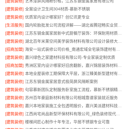
[建筑装修]
艺术漆屏风隔断价格，江苏东钢金属家居有限公司
[建筑装修]
全案设计卫生间304材质-慕新不锈钢
[建筑装修]
优质室内设计哪家好？创亿讯更专业
[生活服务]
国内轮胎批发公司流程详解——湖北省腾冠畅实业贸易有限公司
[建筑装修]
江苏东钢金属家居新中式厨餐厅装饰：环保耐用材质首选
[建筑装修]
湖北百年米莱空间美学装饰材料有限公司设计装修大平层实景案例
[招商加盟]
海安一站式装修公司价格_南通宏域全宅装饰建材有限公司
[建筑装修]
嘉兴绿色之家建材科技有限公司-专业家装定制优质
[招商加盟]
秀洲区室内设计哪家好旧房翻新，嘉兴锦居装饰材料有限公司靠谱
[建筑装修]
本地全屋装修工期保障大平层，浙江臻美新型建材有限公司规范施工
[建筑装修]
江苏东钢金属家居意式极简屏风隔断案例
[建筑装修]
句容慕新团队定制服务卧室施工流程，慕新不锈钢精准落地
[建筑装修]
苏州百年豪庭新材料有限公司相城靠谱家装就近服务
[建筑装修]
嘉兴本地家装施工全包透明报价，嘉兴美派建材科技有限公司
[建筑装修]
江西尚宅尚品新型环保材料有限公司_绿色装修现代风格靠谱吗
[建筑装修]
楼梯间匠心制作十年专注，华居不锈钢专业可靠