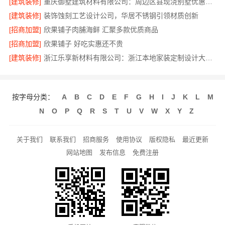
[建筑装修]
重庆御墅建筑材料有限公司：周边区县现浇别墅优惠活动
[建筑装修]
装饰蚀刻工艺设计公司，华居不锈钢引领材质创新
[招商加盟]
欣果铺子肉脯海鲜 汇聚多款优质商品
[招商加盟]
欣果铺子 好吃实惠还不贵
[建筑装修]
浙江乐享新材料有限公司：浙江本地家装定制设计大概报价
按字母分类：
A
B
C
D
E
F
G
H
I
J
K
L
M
N
O
P
Q
R
S
T
U
V
W
X
Y
Z
关于我们
联系我们
招商服务
使用协议
版权隐私
最近更新
网站地图
发布信息
免费注册