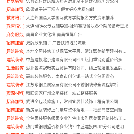
[建筑装修]
优秀农村建房婚房布置选北京中蓝建投四川分公司
[招商加盟]
欣果铺子饼干糕点 便宜好吃免费包邮
[教育培训]
大连外国语大学国际教育学院报名方式资讯推荐
[教育培训]
大连MPAcc专业辅导班-社科赛斯解决各个阶段备考需求
[商务服务]
南昌企业文化墙-南昌恒辉广告
[招商加盟]
双牌欣果铺子 广告扶持增加流量
[建筑装修]
本地全屋装修工期保障大平层，浙江臻美新型建材有限公司高效施工
[建筑装修]
中蓝建投北京建设有限公司四川热门重钢别墅价格多少钱
[生活服务]
湖北省腾冠畅实业贸易有限公司：线上轮胎批发品牌哪里买
[建筑装修]
高端装修服务，南京市创亿讯一站式全包更省心
[建筑装修]
江苏东钢金属家居有限公司不锈钢装修全流程解析
[资源材料]
精匠饰家广州全屋装修一站式整装服务
[招商加盟]
武进全包装修施工，常州宜居佳装饰工程有限公司
[招商加盟]
新房家庭装修上门量房整体落地——福建尚艺空间新材料科技有限公司
[建筑装修]
全包家装服务哪家专业？佛山市雅居美家建筑装饰工程有限公司
[建筑装修]
热门重钢别墅价格多少钱？中蓝建投四川*分公司透明报价