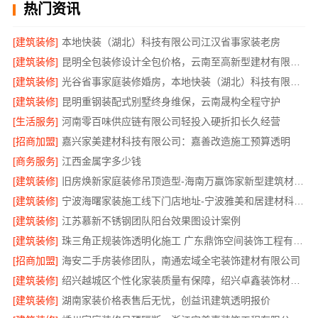
热门资讯
[建筑装修]
本地快装（湖北）科技有限公司江汉省事家装老房
[建筑装修]
昆明全包装修设计全包价格，云南至高新型建材有限公司
[建筑装修]
光谷省事家庭装修婚房，本地快装（湖北）科技有限公司一站式全包
[建筑装修]
昆明重钢装配式别墅终身维保，云南晟构全程守护
[生活服务]
河南零百味供应链有限公司轻投入硬折扣长久经营
[招商加盟]
嘉兴家美建材科技有限公司：嘉善改造施工预算透明
[商务服务]
江西金属字多少钱
[建筑装修]
旧房焕新家庭装修吊顶造型-海南万赢饰家新型建筑材料有限公司
[建筑装修]
宁波海曙家装施工线下门店地址-宁波雅美和居建材科技有限公司
[建筑装修]
江苏慕新不锈钢团队阳台效果图设计案例
[建筑装修]
珠三角正规装饰透明化施工 广东鼎饰空间装饰工程有限公司
[招商加盟]
海安二手房装修团队，南通宏域全宅装饰建材有限公司
[建筑装修]
绍兴越城区个性化家装质量有保障，绍兴卓鑫装饰材料有限公司
[建筑装修]
湖南家装价格表售后无忧，创益讯建筑透明报价