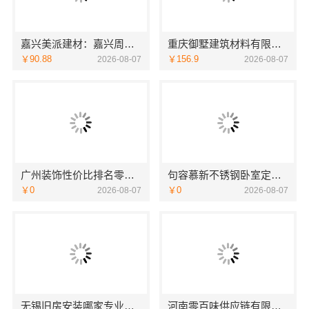
嘉兴美派建材：嘉兴周边家装定制服务环保材料，品质实惠
重庆御墅建筑材料有限公司巴南免拆模板造价预算抗震防风
￥90.88
￥156.9
2026-08-07
2026-08-07
广州装饰性价比排名零增项承诺，广东鼎饰空间装饰
句容慕新不锈钢卧室定制施工流程详解
￥0
￥0
2026-08-07
2026-08-07
无锡旧房安装哪家专业？无锡亿莱居装饰工程材料有限公司标准化施工
河南零百味供应链有限公司全程护航量贩零食铺无忧经营