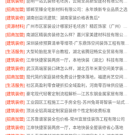
[建筑装修]
昆明一站式装修毛坯房，云南至高新型建材有限公司省心省心
[招商加盟]
邯郸至臻全宅新材料有限公司：永年焕新专业品质之选
[建筑装修]
湖南创益讯建筑：湖南家装价格表售后*
[资源材料]
广州市区家装设计哪家好毛坯房？精匠饰家（广州）家居建材有限公司为您解忧
[招商加盟]
南湖区精装房装修怎么样？嘉兴家美建材科技有限公司专业解答
[建筑装修]
深圳装修预算清单零增项-广东鼎饰空间装饰工程有限公司
[生活服务]
大型轮胎批发平台教程，湖北省腾冠畅实业贸易有限公司采购指南
[建筑装修]
江岸快捷家装两房一厅，本地快装（湖北）科技有限公司专业服务
[建筑装修]
武汉高端家装口碑怎么样，湖北百年米莱空间美学装饰材料有限公司
[招商加盟]
现代简约家庭装修免费设计整体落地，福建尚艺空间新材料科技有限公司
[生活服务]
社区高盈利零食硬折扣全域盈利，河南零百味供应链有限公司
[建筑装修]
豪宅现代轻奢定制流程解析—江苏东钢金属家居有限公司
[建筑装修]
工业园区工程施工二手房全包-苏州兔哥哥智装一站式服务
[建筑装修]
顶派全铝高端定制家庭装修个性定制收费标准
[招商加盟]
江苏靠谱家装全包价格-常州宜居佳装饰工程有限公司
[建筑装修]
江岸快捷家装两房一厅，本地快装全屋装修省心落地