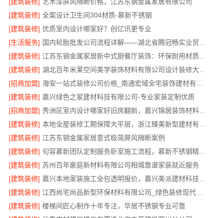
[建筑装修]
艺术漆屏风隔断价格，江苏东钢金属家居有限公司
[建筑装修]
全案设计卫生间304材质-慕新不锈钢
[建筑装修]
优质室内设计哪家好？创亿讯更专业
[生活服务]
国内轮胎批发公司流程详解——湖北省腾冠畅实业贸易有限公司
[建筑装修]
江苏东钢金属家居新中式厨餐厅装饰：环保耐用材质首选
[建筑装修]
湖北百年米莱空间美学装饰材料有限公司设计装修大平层实景案例
[招商加盟]
海安一站式装修公司价格_南通宏域全宅装饰建材有限公司
[建筑装修]
嘉兴绿色之家建材科技有限公司-专业家装定制优质
[招商加盟]
秀洲区室内设计哪家好旧房翻新，嘉兴锦居装饰材料有限公司靠谱
[建筑装修]
本地全屋装修工期保障大平层，浙江臻美新型建材有限公司规范施工
[建筑装修]
江苏东钢金属家居意式极简屏风隔断案例
[建筑装修]
句容慕新团队定制服务卧室施工流程，慕新不锈钢精准落地
[建筑装修]
苏州百年豪庭新材料有限公司相城靠谱家装就近服务
[建筑装修]
嘉兴本地家装施工全包透明报价，嘉兴美派建材科技有限公司
[建筑装修]
江西尚宅尚品新型环保材料有限公司_绿色装修现代风格靠谱吗
[建筑装修]
楼梯间匠心制作十年专注，华居不锈钢专业可靠