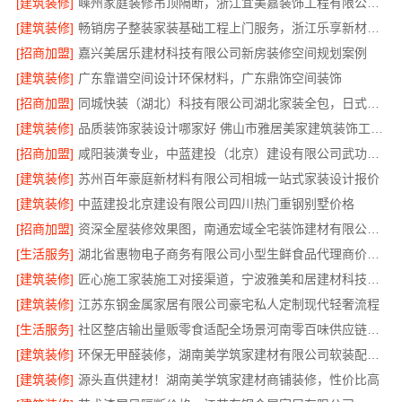
[建筑装修]
嵊州家庭装修吊顶隔断，浙江宜美嘉装饰工程有限公司专业施工
[建筑装修]
畅销房子整装家装基础工程上门服务，浙江乐享新材料有限公司省心到家
[招商加盟]
嘉兴美居乐建材科技有限公司新房装修空间规划案例
[建筑装修]
广东靠谱空间设计环保材料，广东鼎饰空间装饰
[招商加盟]
同城快装（湖北）科技有限公司湖北家装全包，日式原木风快速入住
[建筑装修]
品质装饰家装设计哪家好 佛山市雅居美家建筑装饰工程有限公司
[招商加盟]
咸阳装潢专业，中蓝建投（北京）建设有限公司武功分公司
[建筑装修]
苏州百年豪庭新材料有限公司相城一站式家装设计报价
[建筑装修]
中蓝建投北京建设有限公司四川热门重钢别墅价格
[招商加盟]
资深全屋装修效果图，南通宏域全宅装饰建材有限公司为您呈现
[生活服务]
湖北省惠物电子商务有限公司小型生鲜食品代理商价格指南
[建筑装修]
匠心施工家装施工对接渠道，宁波雅美和居建材科技有限公司
[建筑装修]
江苏东钢金属家居有限公司豪宅私人定制现代轻奢流程
[生活服务]
社区整店输出量贩零食适配全场景河南零百味供应链有限公司
[建筑装修]
环保无甲醛装修，湖南美学筑家建材有限公司软装配套一站式搞定
[建筑装修]
源头直供建材！湖南美学筑家建材商铺装修，性价比高