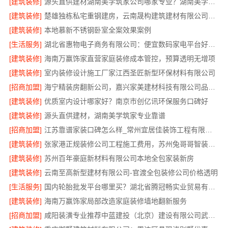
[建筑装修]
源头直供建材湖南美学筑家公司哪家专业？湖南美学筑家建材有限公司
[建筑装修]
楚雄独栋私宅重钢建房，云南晟构建筑建材有限公司全程服务
[建筑装修]
本地慕新不锈钢卧室全案效果案例
[生活服务]
湖北省惠物电子商务有限公司：便宜数码家电平台好不好
[建筑装修]
海南万赢饰家直营家庭装修成本管控，预算透明无增项
[建筑装修]
室内装修设计施工厂家江西圣匠新型环保材料有限公司
[招商加盟]
海宁精装房翻新公司，嘉兴家美建材科技有限公司品质保障
[建筑装修]
优质室内设计哪家好？南京市创亿讯环保服务口碑好
[建筑装修]
源头直供建材，湖南美学筑家专业靠谱
[招商加盟]
江苏靠谱家装口碑怎么样_常州宜居佳装饰工程有限公司真实评价
[建筑装修]
张家港正规装修公司工程施工费用，苏州兔哥哥智装透明报价
[建筑装修]
苏州百年豪庭新材料有限公司本地全包家装新房
[建筑装修]
云南至高新型建材有限公司-官渡全包装修公司价格透明
[生活服务]
国内轮胎批发平台哪里买？湖北省腾冠畅实业贸易有限公司正品保障
[建筑装修]
海南万赢饰家局部改造家庭装修墙地翻新服务
[招商加盟]
咸阳装潢专业推荐中蓝建投（北京）建设有限公司武功分公司