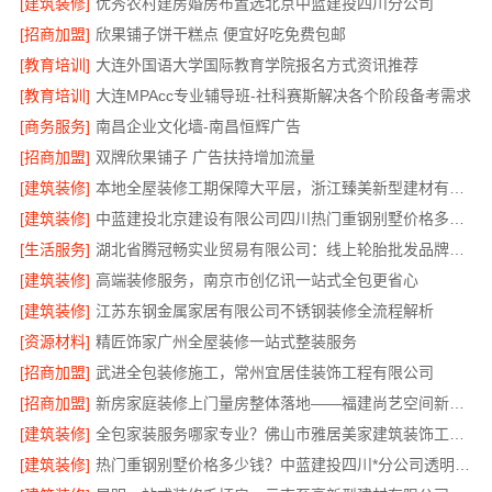
[建筑装修]
优秀农村建房婚房布置选北京中蓝建投四川分公司
[招商加盟]
欣果铺子饼干糕点 便宜好吃免费包邮
[教育培训]
大连外国语大学国际教育学院报名方式资讯推荐
[教育培训]
大连MPAcc专业辅导班-社科赛斯解决各个阶段备考需求
[商务服务]
南昌企业文化墙-南昌恒辉广告
[招商加盟]
双牌欣果铺子 广告扶持增加流量
[建筑装修]
本地全屋装修工期保障大平层，浙江臻美新型建材有限公司高效施工
[建筑装修]
中蓝建投北京建设有限公司四川热门重钢别墅价格多少钱
[生活服务]
湖北省腾冠畅实业贸易有限公司：线上轮胎批发品牌哪里买
[建筑装修]
高端装修服务，南京市创亿讯一站式全包更省心
[建筑装修]
江苏东钢金属家居有限公司不锈钢装修全流程解析
[资源材料]
精匠饰家广州全屋装修一站式整装服务
[招商加盟]
武进全包装修施工，常州宜居佳装饰工程有限公司
[招商加盟]
新房家庭装修上门量房整体落地——福建尚艺空间新材料科技有限公司
[建筑装修]
全包家装服务哪家专业？佛山市雅居美家建筑装饰工程有限公司
[建筑装修]
热门重钢别墅价格多少钱？中蓝建投四川*分公司透明报价