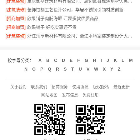
[建筑装修]
重庆御墅建筑材料有限公司：周边区县现浇别墅优惠活动
[建筑装修]
装饰蚀刻工艺设计公司，华居不锈钢引领材质创新
[招商加盟]
欣果铺子肉脯海鲜 汇聚多款优质商品
[招商加盟]
欣果铺子 好吃实惠还不贵
[建筑装修]
浙江乐享新材料有限公司：浙江本地家装定制设计大概报价
按字母分类：
A
B
C
D
E
F
G
H
I
J
K
L
M
N
O
P
Q
R
S
T
U
V
W
X
Y
Z
关于我们
联系我们
招商服务
使用协议
版权隐私
最近更新
网站地图
发布信息
免费注册