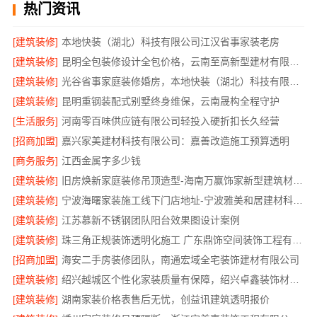
热门资讯
[建筑装修]
本地快装（湖北）科技有限公司江汉省事家装老房
[建筑装修]
昆明全包装修设计全包价格，云南至高新型建材有限公司
[建筑装修]
光谷省事家庭装修婚房，本地快装（湖北）科技有限公司一站式全包
[建筑装修]
昆明重钢装配式别墅终身维保，云南晟构全程守护
[生活服务]
河南零百味供应链有限公司轻投入硬折扣长久经营
[招商加盟]
嘉兴家美建材科技有限公司：嘉善改造施工预算透明
[商务服务]
江西金属字多少钱
[建筑装修]
旧房焕新家庭装修吊顶造型-海南万赢饰家新型建筑材料有限公司
[建筑装修]
宁波海曙家装施工线下门店地址-宁波雅美和居建材科技有限公司
[建筑装修]
江苏慕新不锈钢团队阳台效果图设计案例
[建筑装修]
珠三角正规装饰透明化施工 广东鼎饰空间装饰工程有限公司
[招商加盟]
海安二手房装修团队，南通宏域全宅装饰建材有限公司
[建筑装修]
绍兴越城区个性化家装质量有保障，绍兴卓鑫装饰材料有限公司
[建筑装修]
湖南家装价格表售后无忧，创益讯建筑透明报价