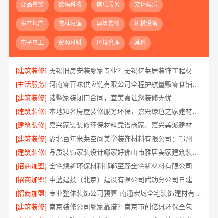
食品餐饮
数码科技
信息服务
文体娱乐
房产地产
农林牧渔
建筑装修
机械设备
电子电工
资源材料
环境管理
其他
[建筑装修]
无锡旧房安装哪家专业？无锡亿莱居装饰工程材料有限公司标准化施工
[生活服务]
河南零百味供应链有限公司全程护航量贩零食铺无忧经营
[建筑装修]
诸暨家装闭口合同，宜美嘉让您装修无忧
[建筑装修]
本地知名房屋装修服务环保，嘉兴绿色之家建材科技有限公司
[建筑装修]
嘉兴家装装修环保材料靠谱商家，嘉兴美派建材国家标准严选辅材
[建筑装修]
湖北百年米莱空间美学装饰材料有限公司：鄂州专业家装实景分享
[建筑装修]
品质装饰家装设计哪家好佛山市雅居美家建筑装饰工程有限公司
[招商加盟]
全宅焕新环保材料邯郸至臻全宅新材料有限公司
[招商加盟]
中蓝建投（北京）建设有限公司武功分公司自建房全包装修新中式
[招商加盟]
专业整体装饰公司预算-南通宏域全宅装饰建材有限公司
[建筑装修]
南京装修公司哪家靠谱？南京市创亿讯环保全包服务