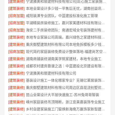
[建筑装修]
宁波雅美和居建材科技有限公司|匠心施工家装施工对接渠道
[建筑装修]
本地全案设计多少钱一平售后无忧，湖南创益讯建筑有限公司
[招商加盟]
咸阳装潢专业团队，中蓝建投标准化施工管理
[招商加盟]
平湖精装房装修施工，嘉兴家美建材科技有限公司标准工艺
[招商加盟]
海安二手房装修团队：南通宏域全宅装饰建材有限公司为您服务
[建筑装修]
本地专业家装公司高端，嘉兴绿色之家建材科技有限公司
[建筑装修]
重庆御墅建筑材料有限公司本地免拆模板多少钱一平
[招商加盟]
现代简约家庭装修免费设计整体落地-福建尚艺空间新材料科技有限公司
[建筑装修]
湖南商铺装修湖南美学筑家建材，本地专业施工
[建筑装修]
成都农村建房靠谱之选｜中蓝建投北京建设有限公司四川
[建筑装修]
宁波雅美和居建材科技有限公司
[建筑装修]
基装设计施工一体化哪家专业？无锡亿莱居装饰工程材料有限公司首选
[建筑装修]
重庆御墅建筑材料有限公司周边区县现浇别墅优惠活动环保材料
[建筑装修]
昆山全案设计大平层快速施工-苏州兔哥哥智装
[建筑装修]
嵊州家庭装修吊顶隔断，浙江宜美嘉装饰专业施工
[建筑装修]
乡村自建家装施工门窗焕新海南万赢饰家新型建筑材料有限公