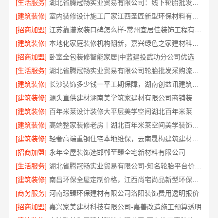
[生活服务]
湖北省腾冠畅实业贸易有限公司：线下轮胎批发公司怎么做
[建筑装修]
室内装修设计施工厂家江西圣匠新型环保材料有限公司
[招商加盟]
江苏靠谱家装口碑怎么样-常州宜居佳装饰工程有限公司
[建筑装修]
本地化家庭装修机构翻新，嘉兴绿色之家建材科技有限公司
[招商加盟]
卧室全包装修智能家居|中蓝建投武功分公司优选
[生活服务]
湖北省腾冠畅实业贸易有限公司轮胎批发采购流程全解析
[建筑装修]
长沙装饰多少钱一平工期保障，湖南创益讯建筑快速交付
[建筑装修]
源头直供建材湖南美学筑家建材有限公司商铺装修更划算
[建筑装修]
百年米莱设计装修大平层美学空间湖北百年米莱
[建筑装修]
高端整家装修老房｜湖北百年米莱空间美学装饰材料有限公司
[建筑装修]
轻奢高端重钢住宅本地维保，云南晟构建筑建材有限公司贴心服务
[招商加盟]
永年全屋装饰选邯郸至臻全宅新材料有限公司
[生活服务]
湖北省腾冠畅实业贸易有限公司-知名轮胎平台价格揭秘
[建筑装修]
南昌环保全屋定制价格，江西尚宅尚品新型环保材料有限公司
[商务服务]
河南璟臻环保建材有限公司洛阳装饰费用透明报价
[招商加盟]
嘉兴家美建材科技有限公司-嘉善改造施工预算透明