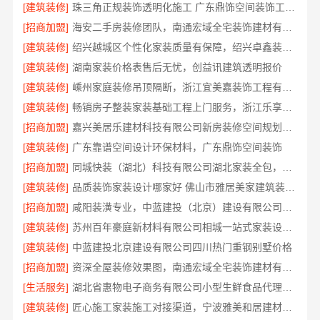
[建筑装修]
珠三角正规装饰透明化施工 广东鼎饰空间装饰工程有限公司
[招商加盟]
海安二手房装修团队，南通宏域全宅装饰建材有限公司
[建筑装修]
绍兴越城区个性化家装质量有保障，绍兴卓鑫装饰材料有限公司
[建筑装修]
湖南家装价格表售后无忧，创益讯建筑透明报价
[建筑装修]
嵊州家庭装修吊顶隔断，浙江宜美嘉装饰工程有限公司专业施工
[建筑装修]
畅销房子整装家装基础工程上门服务，浙江乐享新材料有限公司省心到家
[招商加盟]
嘉兴美居乐建材科技有限公司新房装修空间规划案例
[建筑装修]
广东靠谱空间设计环保材料，广东鼎饰空间装饰
[招商加盟]
同城快装（湖北）科技有限公司湖北家装全包，日式原木风快速入住
[建筑装修]
品质装饰家装设计哪家好 佛山市雅居美家建筑装饰工程有限公司
[招商加盟]
咸阳装潢专业，中蓝建投（北京）建设有限公司武功分公司
[建筑装修]
苏州百年豪庭新材料有限公司相城一站式家装设计报价
[建筑装修]
中蓝建投北京建设有限公司四川热门重钢别墅价格
[招商加盟]
资深全屋装修效果图，南通宏域全宅装饰建材有限公司为您呈现
[生活服务]
湖北省惠物电子商务有限公司小型生鲜食品代理商价格指南
[建筑装修]
匠心施工家装施工对接渠道，宁波雅美和居建材科技有限公司