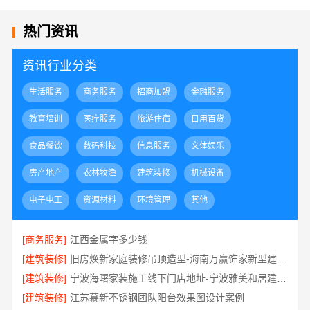
热门资讯
资讯行业分类
生活服务
商务服务
招商加盟
金融服务
教育培训
医疗服务
旅游住宿
日用百货
食品餐饮
数码科技
信息服务
文体娱乐
房产地产
农林牧渔
建筑装修
机械设备
电子电工
资源材料
环境管理
其他
[商务服务]
江西金属字多少钱
[建筑装修]
旧房焕新家庭装修吊顶造型-海南万赢饰家新型建筑材料有限公司
[建筑装修]
宁波海曙家装施工线下门店地址-宁波雅美和居建材科技有限公司
[建筑装修]
江苏慕新不锈钢团队阳台效果图设计案例