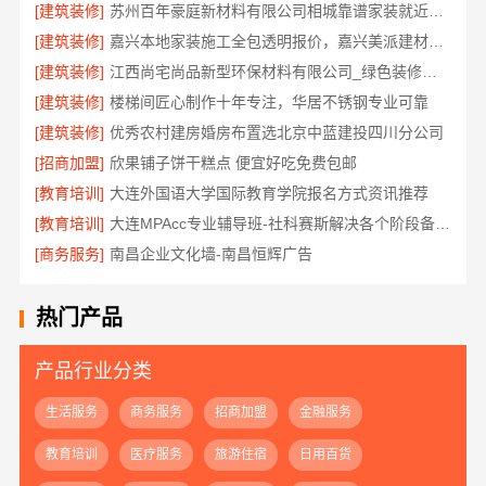
[建筑装修]
苏州百年豪庭新材料有限公司相城靠谱家装就近服务
[建筑装修]
嘉兴本地家装施工全包透明报价，嘉兴美派建材科技有限公司
[建筑装修]
江西尚宅尚品新型环保材料有限公司_绿色装修现代风格靠谱吗
[建筑装修]
楼梯间匠心制作十年专注，华居不锈钢专业可靠
[建筑装修]
优秀农村建房婚房布置选北京中蓝建投四川分公司
[招商加盟]
欣果铺子饼干糕点 便宜好吃免费包邮
[教育培训]
大连外国语大学国际教育学院报名方式资讯推荐
[教育培训]
大连MPAcc专业辅导班-社科赛斯解决各个阶段备考需求
[商务服务]
南昌企业文化墙-南昌恒辉广告
热门产品
产品行业分类
生活服务
商务服务
招商加盟
金融服务
教育培训
医疗服务
旅游住宿
日用百货