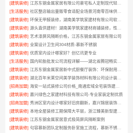
[建筑装修]
江苏东钢金属家居有限公司豪宅私人定制现代轻奢流程
[生活服务]
社区整店输出量贩零食适配全场景河南零百味供应链有限公司
[建筑装修]
环保无甲醛装修，湖南美学筑家建材有限公司软装配套一站式搞定
[建筑装修]
源头直供建材！湖南美学筑家建材商铺装修，性价比高
[建筑装修]
艺术漆屏风隔断价格，江苏东钢金属家居有限公司
[建筑装修]
全案设计卫生间304材质-慕新不锈钢
[建筑装修]
优质室内设计哪家好？创亿讯更专业
[生活服务]
国内轮胎批发公司流程详解——湖北省腾冠畅实业贸易有限公司
[建筑装修]
江苏东钢金属家居新中式厨餐厅装饰：环保耐用材质首选
[建筑装修]
湖北百年米莱空间美学装饰材料有限公司设计装修大平层实景案例
[招商加盟]
海安一站式装修公司价格_南通宏域全宅装饰建材有限公司
[建筑装修]
嘉兴绿色之家建材科技有限公司-专业家装定制优质
[招商加盟]
秀洲区室内设计哪家好旧房翻新，嘉兴锦居装饰材料有限公司靠谱
[建筑装修]
本地全屋装修工期保障大平层，浙江臻美新型建材有限公司规范施工
[建筑装修]
江苏东钢金属家居意式极简屏风隔断案例
[建筑装修]
句容慕新团队定制服务卧室施工流程，慕新不锈钢精准落地