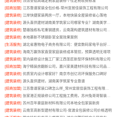
[建筑装修]
顶派全铝高端定制家庭装修个性定制收费标准
[招商加盟]
江苏靠谱家装全包价格-常州宜居佳装饰工程有限公司
[建筑装修]
江岸快捷家装两房一厅，本地快装全屋装修省心落地
[建筑装修]
源头直供建材湖南美学筑家公司哪家专业？湖南美学筑家建材有限公司
[建筑装修]
楚雄独栋私宅重钢建房，云南晟构建筑建材有限公司全程服务
[建筑装修]
本地慕新不锈钢卧室全案效果案例
[生活服务]
湖北省惠物电子商务有限公司：便宜数码家电平台好不好
[建筑装修]
海南万赢饰家直营家庭装修成本管控，预算透明无增项
[建筑装修]
室内装修设计施工厂家江西圣匠新型环保材料有限公司
[招商加盟]
海宁精装房翻新公司，嘉兴家美建材科技有限公司品质保障
[建筑装修]
优质室内设计哪家好？南京市创亿讯环保服务口碑好
[建筑装修]
源头直供建材，湖南美学筑家专业靠谱
[招商加盟]
江苏靠谱家装口碑怎么样_常州宜居佳装饰工程有限公司真实评价
[建筑装修]
张家港正规装修公司工程施工费用，苏州兔哥哥智装透明报价
[建筑装修]
苏州百年豪庭新材料有限公司本地全包家装新房
[建筑装修]
云南至高新型建材有限公司-官渡全包装修公司价格透明