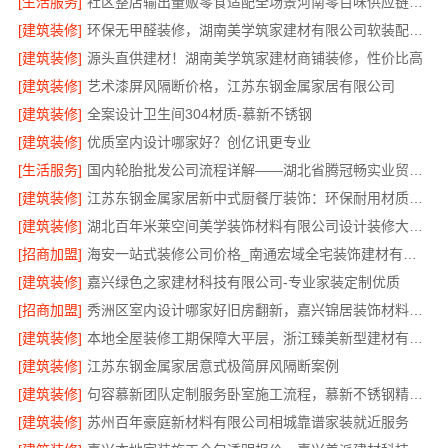
[生活服务]
社区整店输出量贩零食适配全场景河南零百味供应链有限公司
[建筑装修]
环保无甲醛装修，湖南美学筑家建材有限公司软装配套一站式搞定
[建筑装修]
源头直供建材！湖南美学筑家建材商铺装修，性价比高
[建筑装修]
艺术漆屏风隔断价格，江苏东钢金属家居有限公司
[建筑装修]
全案设计卫生间304材质-慕新不锈钢
[建筑装修]
优质室内设计哪家好？创亿讯更专业
[生活服务]
国内轮胎批发公司流程详解——湖北省腾冠畅实业贸易有限公司
[建筑装修]
江苏东钢金属家居新中式厨餐厅装饰：环保耐用材质首选
[建筑装修]
湖北百年米莱空间美学装饰材料有限公司设计装修大平层实景案例
[招商加盟]
海安一站式装修公司价格_南通宏域全宅装饰建材有限公司
[建筑装修]
嘉兴绿色之家建材科技有限公司-专业家装定制优质
[招商加盟]
秀洲区室内设计哪家好旧房翻新，嘉兴锦居装饰材料有限公司靠谱
[建筑装修]
本地全屋装修工期保障大平层，浙江臻美新型建材有限公司规范施工
[建筑装修]
江苏东钢金属家居意式极简屏风隔断案例
[建筑装修]
句容慕新团队定制服务卧室施工流程，慕新不锈钢精准落地
[建筑装修]
苏州百年豪庭新材料有限公司相城靠谱家装就近服务