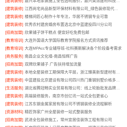
[建筑装修]
嘉兴本地家装施工全包透明报价，嘉兴美派建材科技有限公司
[建筑装修]
江西尚宅尚品新型环保材料有限公司_绿色装修现代风格靠谱吗
[建筑装修]
楼梯间匠心制作十年专注，华居不锈钢专业可靠
[建筑装修]
优秀农村建房婚房布置选北京中蓝建投四川分公司
[招商加盟]
欣果铺子饼干糕点 便宜好吃免费包邮
[教育培训]
大连外国语大学国际教育学院报名方式资讯推荐
[教育培训]
大连MPAcc专业辅导班-社科赛斯解决各个阶段备考需求
[商务服务]
南昌企业文化墙-南昌恒辉广告
[招商加盟]
双牌欣果铺子 广告扶持增加流量
[建筑装修]
本地全屋装修工期保障大平层，浙江臻美新型建材有限公司高效施工
[建筑装修]
中蓝建投北京建设有限公司四川热门重钢别墅价格多少钱
[生活服务]
湖北省腾冠畅实业贸易有限公司：线上轮胎批发品牌哪里买
[建筑装修]
高端装修服务，南京市创亿讯一站式全包更省心
[建筑装修]
江苏东钢金属家居有限公司不锈钢装修全流程解析
[资源材料]
精匠饰家广州全屋装修一站式整装服务
[招商加盟]
武进全包装修施工，常州宜居佳装饰工程有限公司