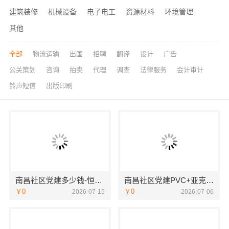
建筑装修
机械设备
电子电工
资源材料
环境管理
其他
全部
物流运输
出国
招聘
翻译
设计
广告
公关策划
咨询
拍卖
代理
调查
法律服务
会计审计
铃声短信
出版印刷
南昌社区党建多少钱-恒辉广告
南昌社区党建PVC+亚克力材质-恒辉广告
￥0
￥0
2026-07-15
2026-07-06