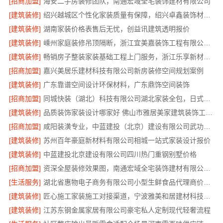
[招商加盟]
海安二手房装修团队，南通宏域全宅装饰建材有限公司
[建筑装修]
绍兴越城区个性化家装质量有保障，绍兴卓鑫装饰材料有限公司
[建筑装修]
湖南家装价格表售后无忧，创益讯建筑透明报价
[建筑装修]
嵊州家庭装修吊顶隔断，浙江宜美嘉装饰工程有限公司专业施工
[建筑装修]
畅销房子整装家装基础工程上门服务，浙江乐享新材料有限公司省心到家
[招商加盟]
嘉兴美居乐建材科技有限公司新房装修空间规划案例
[建筑装修]
广东靠谱空间设计环保材料，广东鼎饰空间装饰
[招商加盟]
同城快装（湖北）科技有限公司湖北家装全包，日式原木风快速入住
[建筑装修]
品质装饰家装设计哪家好 佛山市雅居美家建筑装饰工程有限公司
[招商加盟]
咸阳装潢专业，中蓝建投（北京）建设有限公司武功分公司
[建筑装修]
苏州百年豪庭新材料有限公司相城一站式家装设计报价
[建筑装修]
中蓝建投北京建设有限公司四川热门重钢别墅价格
[招商加盟]
资深全屋装修效果图，南通宏域全宅装饰建材有限公司为您呈现
[生活服务]
湖北省惠物电子商务有限公司小型生鲜食品代理商价格指南
[建筑装修]
匠心施工家装施工对接渠道，宁波雅美和居建材科技有限公司
[建筑装修]
江苏东钢金属家居有限公司豪宅私人定制现代轻奢流程