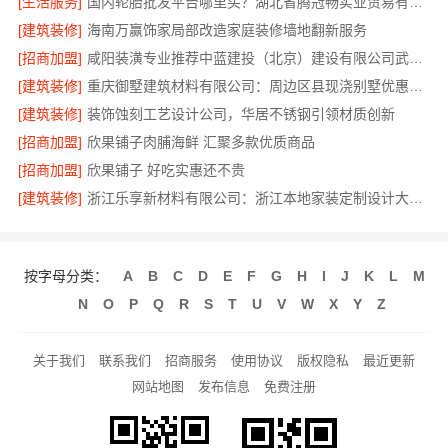
[生活服务]
国内轮胎批发平台哪里买？湖北省腾冠畅实业贸易有限公司正品保障
[建筑装修]
海南万赢饰家局部改造家庭装修墙地翻新服务
[招商加盟]
咸阳装潢专业推荐中蓝建投（北京）建设有限公司武功分公司
[建筑装修]
重庆御墅建筑材料有限公司：周边区县现浇别墅优惠活动
[建筑装修]
装饰蚀刻工艺设计公司，华居不锈钢引领材质创新
[招商加盟]
欣果铺子肉脯海鲜 汇聚多款优质商品
[招商加盟]
欣果铺子 好吃实惠还不贵
[建筑装修]
浙江乐享新材料有限公司：浙江本地家装定制设计大概报价
按字母分类：
A
B
C
D
E
F
G
H
I
J
K
L
M
N
O
P
Q
R
S
T
U
V
W
X
Y
Z
关于我们
联系我们
招商服务
使用协议
版权隐私
最近更新
网站地图
发布信息
免费注册