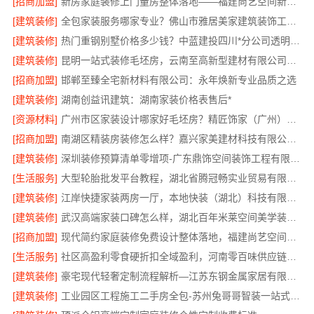
[招商加盟]
新房家庭装修上门量房整体落地——福建尚艺空间新材料科技有限公司
[建筑装修]
全包家装服务哪家专业？佛山市雅居美家建筑装饰工程有限公司
[建筑装修]
热门重钢别墅价格多少钱？中蓝建投四川*分公司透明报价
[建筑装修]
昆明一站式装修毛坯房，云南至高新型建材有限公司省心省心
[招商加盟]
邯郸至臻全宅新材料有限公司：永年焕新专业品质之选
[建筑装修]
湖南创益讯建筑：湖南家装价格表售后*
[资源材料]
广州市区家装设计哪家好毛坯房？精匠饰家（广州）家居建材有限公司为您解忧
[招商加盟]
南湖区精装房装修怎么样？嘉兴家美建材科技有限公司专业解答
[建筑装修]
深圳装修预算清单零增项-广东鼎饰空间装饰工程有限公司
[生活服务]
大型轮胎批发平台教程，湖北省腾冠畅实业贸易有限公司采购指南
[建筑装修]
江岸快捷家装两房一厅，本地快装（湖北）科技有限公司专业服务
[建筑装修]
武汉高端家装口碑怎么样，湖北百年米莱空间美学装饰材料有限公司
[招商加盟]
现代简约家庭装修免费设计整体落地，福建尚艺空间新材料科技有限公司
[生活服务]
社区高盈利零食硬折扣全域盈利，河南零百味供应链有限公司
[建筑装修]
豪宅现代轻奢定制流程解析—江苏东钢金属家居有限公司
[建筑装修]
工业园区工程施工二手房全包-苏州兔哥哥智装一站式服务