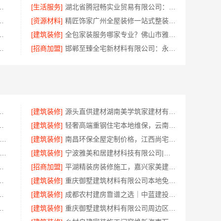
公司四川热门重钢别墅价格多少钱
[生活服务]
湖北省腾冠畅实业贸易有限公司：线上轮胎批发品牌哪里买
有限公司不锈钢装修全流程解析
[资源材料]
精匠饰家广州全屋装修一站式整装服务
落地——福建尚艺空间新材料科技有限公司
[建筑装修]
全包家装服务哪家专业？佛山市雅居美家建筑装饰工程有限公司
，云南至高新型建材有限公司省心省心
[招商加盟]
邯郸至臻全宅新材料有限公司：永年焕新专业品质之选
期保障，湖南创益讯建筑快速交付
[建筑装修]
源头直供建材湖南美学筑家建材有限公司商铺装修更划算
北百年米莱空间美学装饰材料有限公司
[建筑装修]
轻奢高端重钢住宅本地维保，云南晟构建筑建材有限公司贴心服务
北省腾冠畅实业贸易有限公司-知名轮胎平台价格揭秘
[建筑装修]
南昌环保全屋定制价格，江西尚宅尚品新型环保材料有限公司
兴家美建材科技有限公司-嘉善改造施工预算透明
[建筑装修]
宁波雅美和居建材科技有限公司|匠心施工家装施工对接渠道
，中蓝建投标准化施工管理
[招商加盟]
平湖精装房装修施工，嘉兴家美建材科技有限公司标准工艺
，嘉兴绿色之家建材科技有限公司
[建筑装修]
重庆御墅建筑材料有限公司本地免拆模板多少钱一平
美学筑家建材，本地专业施工
[建筑装修]
成都农村建房靠谱之选｜中蓝建投北京建设有限公司四川
业？无锡亿莱居装饰工程材料有限公司首选
[建筑装修]
重庆御墅建筑材料有限公司周边区县现浇别墅优惠活动环保材料