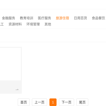
中蓝建投北京建设有限公司四川热门重钢别墅价格
推荐
资深全屋装修效果图，南通宏域全宅装饰建材有限公司为您呈现
永年全屋装饰选邯郸至臻全
推荐
湖北省惠物电子商务有限公司小型生鲜食品代理商价格指南
推荐
金融服务
教育培训
医疗服务
旅游住宿
日用百货
食品餐饮
匠心施工家装施工对接渠道，宁波雅美和居建材科技有限公司
推荐
电工
资源材料
环境管理
其他
首页
上一页
1
下一页
尾页