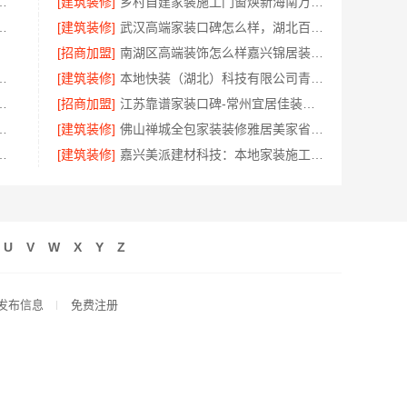
隔断，浙江宜美嘉装饰专业施工
[建筑装修]
乡村自建家装施工门窗焕新海南万赢饰家新型建筑材料有限公
有限公司线下实体零食铺盈利
[建筑装修]
武汉高端家装口碑怎么样，湖北百年米莱空间美学装饰材料有限公司揭秘
[招商加盟]
南湖区高端装饰怎么样嘉兴锦居装饰材料有限公司
房焕新家庭装修吊顶造型
[建筑装修]
本地快装（湖北）科技有限公司青山快装房子装修两房一厅
计感设计装修实景案例鉴赏
[招商加盟]
江苏靠谱家装口碑-常州宜居佳装饰工程公司服务有保障
荐中蓝建投北京建设有限公司四川
[建筑装修]
佛山禅城全包家装装修雅居美家省心之选
一体化，苏州兔哥哥智装专业
[建筑装修]
嘉兴美派建材科技：本地家装施工全包透明报价保障
U
V
W
X
Y
Z
发布信息
免费注册