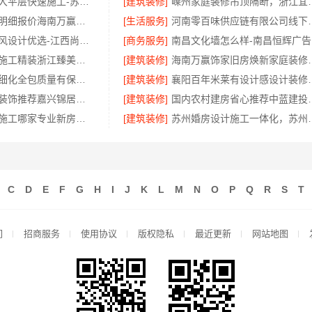
昆山全案设计大平层快速施工-苏州兔哥哥智装
[建筑装修]
嵊州家庭装修吊顶
局部改造家装明细报价海南万赢饰家新型建筑材料有限公
[生活服务]
河南零百味供应链
江西家装奶油风设计优选-江西尚宅尚品新型环保材料有限公司
[商务服务]
南昌文化墙怎么样-南昌恒辉广告
透明装修设计施工精装浙江臻美，口碑保障
[建筑装修]
海南万赢饰家旧
绍兴上虞区精细化全包质量有保障-绍兴卓鑫装饰材料有限公司
[建筑装修]
襄阳百年米莱有设
南湖区小户型装饰推荐嘉兴锦居装饰材料有限公司
[建筑装修]
国内农村建房省心推
广州天河家装施工哪家专业新房精匠饰家全屋整装
[建筑装修]
苏州婚房设计施工
C
D
E
F
G
H
I
J
K
L
M
N
O
P
Q
R
S
T
们
招商服务
使用协议
版权隐私
最近更新
网站地图