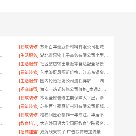
投（北京）建设有限公司武功分公司
[建筑装修]
苏州百年豪庭新材料有限公司相城一站式家装设计报价
通宏域全宅装饰建材有限公司为您呈现
[生活服务]
湖北省惠物电子商务有限公司小型生鲜食品代理商价格指南
限公司豪宅私人定制现代轻奢流程
[生活服务]
社区整店输出量贩零食适配全场景河南零百味供应链有限公司
美学筑家建材商铺装修，性价比高
[建筑装修]
艺术漆屏风隔断价格，江苏东钢金属家居有限公司
哪家好？创亿讯更专业
[生活服务]
国内轮胎批发公司流程详解——湖北省腾冠畅实业贸易有限公司
饰材料有限公司设计装修大平层实景案例
[招商加盟]
海安一站式装修公司价格_南通宏域全宅装饰建材有限公司
房翻新，嘉兴锦居装饰材料有限公司靠谱
[建筑装修]
本地全屋装修工期保障大平层，浙江臻美新型建材有限公司规范施工
卧室施工流程，慕新不锈钢精准落地
[建筑装修]
苏州百年豪庭新材料有限公司相城靠谱家装就近服务
料有限公司_绿色装修现代风格靠谱吗
[建筑装修]
楼梯间匠心制作十年专注，华居不锈钢专业可靠
铺子饼干糕点 便宜好吃免费包邮
[教育培训]
大连外国语大学国际教育学院报名方式资讯推荐
[招商加盟]
双牌欣果铺子 广告扶持增加流量