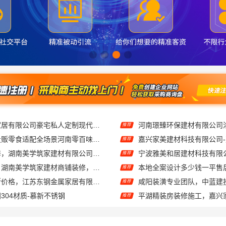
江苏东钢金属家居有限公司豪宅私人定制现代轻奢流程
推荐
社区整店输出量贩零食适配全场景河南零百味供应链有限公司
推荐
环保无甲醛装修，湖南美学筑家建材有限公司软装配套一站式搞定
推荐
源头直供建材！湖南美学筑家建材商铺装修，性价比高
推荐
艺术漆屏风隔断价格，江苏东钢金属家居有限公司
咸阳装潢专业团队，中蓝建
推荐
304材质-慕新不锈钢
推荐
咸阳装潢专业，中蓝建投（北京）建设有限公司武功分公司
百年米莱设计装修大平层美
推荐
苏州百年豪庭新材料有限公司相城一站式家装设计报价
推荐