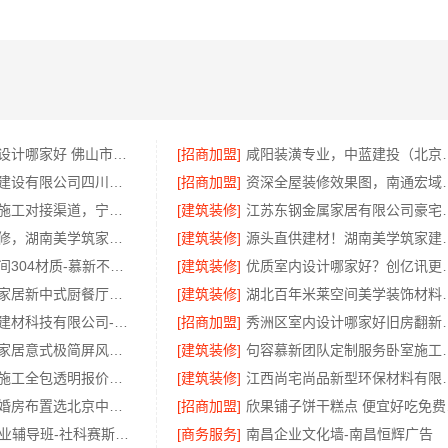
品质装饰家装设计哪家好 佛山市雅居美家建筑装饰工程有限公司
[招商加盟]
咸阳装潢专业，中蓝建
中蓝建投北京建设有限公司四川热门重钢别墅价格
[招商加盟]
资深全屋装修效果图，南
匠心施工家装施工对接渠道，宁波雅美和居建材科技有限公司
[建筑装修]
江苏东钢金属家居有
环保无甲醛装修，湖南美学筑家建材有限公司软装配套一站式搞定
[建筑装修]
源头直供建材！湖南
全案设计卫生间304材质-慕新不锈钢
[建筑装修]
优质室内设计
江苏东钢金属家居新中式厨餐厅装饰：环保耐用材质首选
[建筑装修]
湖北百年米莱空间美学装
嘉兴绿色之家建材科技有限公司-专业家装定制优质
[招商加盟]
秀洲区室内设计哪家好旧
江苏东钢金属家居意式极简屏风隔断案例
[建筑装修]
句容慕新团队定制服务
嘉兴本地家装施工全包透明报价，嘉兴美派建材科技有限公司
[建筑装修]
江西尚宅尚品新型环保材
优秀农村建房婚房布置选北京中蓝建投四川分公司
[招商加盟]
欣果
大连MPAcc专业辅导班-社科赛斯解决各个阶段备考需求
[商务服务]
南昌企业文化墙-南昌恒辉广告