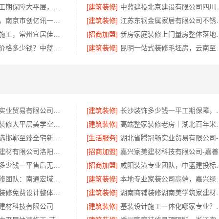
本地全屋装修工期保障大平层，浙江臻美新型建材有限公司高效施工
[建筑装修]
中蓝建投北京建设有限
高端装修服务，南京市创亿讯一站式全包更省心
[建筑装修]
江苏东钢金属家居
武进全包装修施工，常州宜居佳装饰工程有限公司
[招商加盟]
新房家庭装修上门量房整体
热门重钢别墅价格多少钱？中蓝建投四川*分公司透明报价
[建筑装修]
昆明一站式装修毛坯房
湖北省腾冠畅实业贸易有限公司轮胎批发采购流程全解析
[建筑装修]
长沙装饰多少钱一平工
百年米莱设计装修大平层美学空间湖北百年米莱
[建筑装修]
高端整家装修老房｜湖
永年全屋装饰选邯郸至臻全宅新材料有限公司
[生活服务]
湖
河南璟臻环保建材有限公司洛阳装饰费用透明报价
[招商加盟]
嘉
本地全案设计多少钱一平售后无忧，湖南创益讯建筑有限公司
[招商加盟]
咸阳装潢专业团队
海安二手房装修团队：南通宏域全宅装饰建材有限公司为您服务
[建筑装修]
本地专业家装公司高端
现代简约家庭装修免费设计整体落地-福建尚艺空间新材料科技有限公司
[建筑装修]
湖南商铺装修湖南
建材科技有限公司
[建筑装修]
基装设计施工一体化哪家专