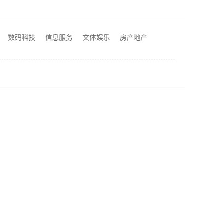
轻奢高端重钢住宅本地维保，云南晟构建筑建材有限公司贴心服务
宅新材料有限公司
湖北省腾冠畅实业贸易有限公司-知名轮胎平台价格揭秘
数码科技
信息服务
文体娱乐
房产地产
南昌环保全屋定制价格，江西尚宅尚品新型环保材料有限公司