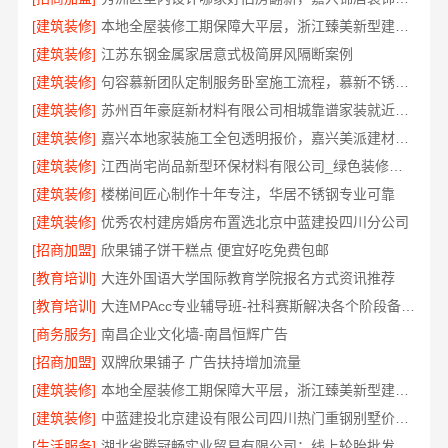
[建筑装修]
本地全屋装修工期保障大平层，浙江臻美新型建材有限公司规范施工
[建筑装修]
江苏东钢金属家居意式极简屏风隔断案例
[建筑装修]
句容慕新团队定制服务卧室施工流程，慕新不锈钢精准落地
[建筑装修]
苏州百年豪庭新材料有限公司相城靠谱家装就近服务
[建筑装修]
嘉兴本地家装施工全包透明报价，嘉兴美派建材科技有限公司
[建筑装修]
江西尚宅尚品新型环保材料有限公司_绿色装修现代风格靠谱吗
[建筑装修]
楼梯间匠心制作十年专注，华居不锈钢专业可靠
[建筑装修]
优秀农村建房婚房布置选北京中蓝建投四川分公司
[招商加盟]
欣果铺子饼干糕点 便宜好吃免费包邮
[教育培训]
大连外国语大学国际教育学院报名方式资讯推荐
[教育培训]
大连MPAcc专业辅导班-社科赛斯解决各个阶段备考需求
[商务服务]
南昌企业文化墙-南昌恒辉广告
[招商加盟]
双牌欣果铺子 广告扶持增加流量
[建筑装修]
本地全屋装修工期保障大平层，浙江臻美新型建材有限公司高效施工
[建筑装修]
中蓝建投北京建设有限公司四川热门重钢别墅价格多少钱
[生活服务]
湖北省腾冠畅实业贸易有限公司：线上轮胎批发品牌哪里买