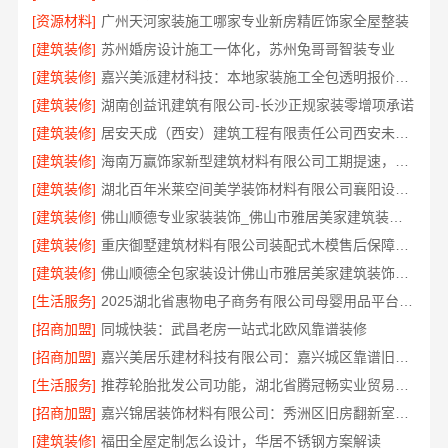
[资源材料]
广州天河家装施工哪家专业新房精匠饰家全屋整装
[建筑装修]
苏州婚房设计施工一体化，苏州兔哥哥智装专业
[建筑装修]
嘉兴美派建材科技：本地家装施工全包透明报价保障
[建筑装修]
湖南创益讯建筑有限公司-长沙正规家装零增项承诺
[建筑装修]
居安天成（西安）建筑工程有限责任公司西安未央区一站式家装设计刚需房售后完善
[建筑装修]
海南万赢饰家新型建筑材料有限公司工期提速，刚需装修更高效
[建筑装修]
湖北百年米莱空间美学装饰材料有限公司襄阳设计装修轻奢风
[建筑装修]
佛山顺德专业家装装饰_佛山市雅居美家建筑装饰工程有限公司
[建筑装修]
重庆御墅建筑材料有限公司装配式木模售后保障服务
[建筑装修]
佛山顺德全包家装设计佛山市雅居美家建筑装饰工程有限公司专业打造
[生活服务]
2025湖北省惠物电子商务有限公司母婴用品平台优缺点
[招商加盟]
同城快装：武昌老房一站式北欧风靠谱装修
[招商加盟]
嘉兴美居乐建材科技有限公司：嘉兴城区靠谱旧房改造推荐
[生活服务]
推荐轮胎批发公司功能，湖北省腾冠畅实业贸易有限公司全链路服务
[招商加盟]
嘉兴锦居装饰材料有限公司：秀洲区旧房翻新室内设计哪家好
[建筑装修]
福田全屋定制怎么设计，华居不锈钢方案解读