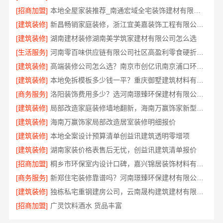
[招商加盟]
本地全屋家装推荐_南通宏域全宅装饰建材有限公司
[建筑装修]
新昌畅销家庭装修，浙江宜美嘉装饰工程有限公司品质家装
[建筑装修]
湖南建材装修湖南美学筑家建材有限公司怎么选
[生活服务]
河南零百味供应链有限公司社区高盈利零食硬折扣全域盈利
[建筑装修]
高端装修公司怎么选？南京市创亿讯南京浦口环保全包
[建筑装修]
本地免拆模板多少钱一平？重庆御墅建筑材料有限公司环保材料助力
[商务服务]
洛阳装饰费用多少？选河南璟臻环保建材有限公司透明报价更省心
[建筑装修]
局部改造家庭装修墙地翻新，海南万赢饰家新型建筑材料有限公
[建筑装修]
海南万赢饰家局部改造居室装修明细报价
[建筑装修]
本地全案设计预算清单创益讯建筑透明零增项
[建筑装修]
湖南家装价格表售后无忧，创益讯建筑清单报价
[招商加盟]
桐乡市环保室内设计口碑，嘉兴锦居装饰材料有限公司值得信赖
[商务服务]
新郑住宅装修靠谱吗？河南璟臻环保建材有限公司口碑品质有保障
[建筑装修]
独栋私宅重钢建房公司，云南晟构建筑建材有限公司专业承建
[招商加盟]
广灵饮料酒水 货品丰富