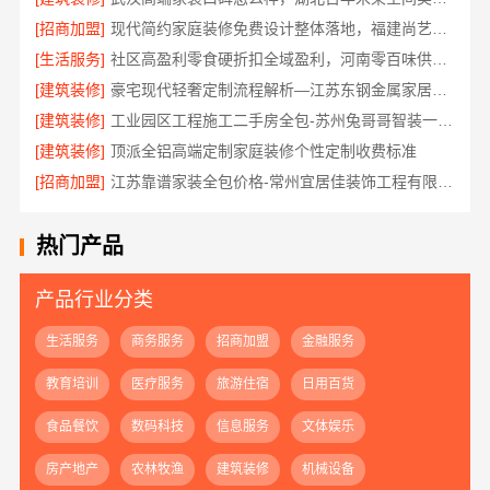
[招商加盟]
现代简约家庭装修免费设计整体落地，福建尚艺空间新材料科技有限公司
[生活服务]
社区高盈利零食硬折扣全域盈利，河南零百味供应链有限公司
[建筑装修]
豪宅现代轻奢定制流程解析—江苏东钢金属家居有限公司
[建筑装修]
工业园区工程施工二手房全包-苏州兔哥哥智装一站式服务
[建筑装修]
顶派全铝高端定制家庭装修个性定制收费标准
[招商加盟]
江苏靠谱家装全包价格-常州宜居佳装饰工程有限公司
热门产品
产品行业分类
生活服务
商务服务
招商加盟
金融服务
教育培训
医疗服务
旅游住宿
日用百货
食品餐饮
数码科技
信息服务
文体娱乐
房产地产
农林牧渔
建筑装修
机械设备