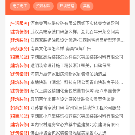
电子电工
资源材料
环境管理
其他
[生活服务]
河南零百味供应链有限公司线下实体零食铺盈利
[建筑装修]
武汉高端家装口碑怎么样，湖北百年米莱空间美学装饰材料有限公司揭秘
[建筑装修]
江西家装奶油风设计优选-江西尚宅尚品新型环保材料有限公司
[商务服务]
南昌文化墙怎么样-南昌恒辉广告
[招商加盟]
南湖区高端装饰怎么样嘉兴锦居装饰材料有限公司
[建筑装修]
透明装修设计施工精装浙江臻美，口碑保障
[建筑装修]
海南万赢饰家旧房焕新家庭装修吊顶造型
[建筑装修]
本地快装（湖北）科技有限公司青山快装房子装修两房一厅
[建筑装修]
绍兴上虞区精细化全包质量有保障-绍兴卓鑫装饰材料有限公司
[建筑装修]
襄阳百年米莱有设计感设计装修实景案例鉴赏
[招商加盟]
江苏靠谱家装口碑-常州宜居佳装饰工程公司服务有保障
[招商加盟]
南湖区小户型装饰推荐嘉兴锦居装饰材料有限公司
[建筑装修]
国内农村建房省心推荐中蓝建投北京建设有限公司四川
[建筑装修]
佛山禅城全包家装装修雅居美家省心之选