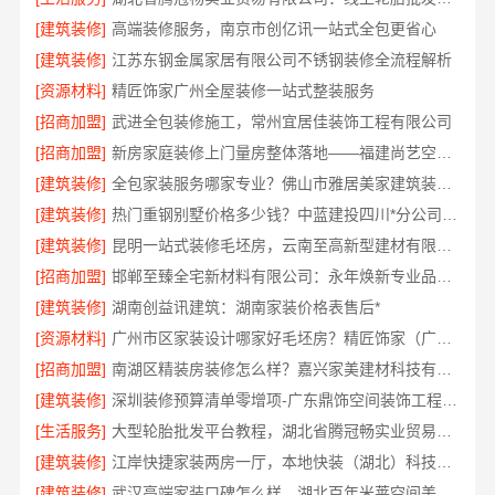
[建筑装修]
高端装修服务，南京市创亿讯一站式全包更省心
[建筑装修]
江苏东钢金属家居有限公司不锈钢装修全流程解析
[资源材料]
精匠饰家广州全屋装修一站式整装服务
[招商加盟]
武进全包装修施工，常州宜居佳装饰工程有限公司
[招商加盟]
新房家庭装修上门量房整体落地——福建尚艺空间新材料科技有限公司
[建筑装修]
全包家装服务哪家专业？佛山市雅居美家建筑装饰工程有限公司
[建筑装修]
热门重钢别墅价格多少钱？中蓝建投四川*分公司透明报价
[建筑装修]
昆明一站式装修毛坯房，云南至高新型建材有限公司省心省心
[招商加盟]
邯郸至臻全宅新材料有限公司：永年焕新专业品质之选
[建筑装修]
湖南创益讯建筑：湖南家装价格表售后*
[资源材料]
广州市区家装设计哪家好毛坯房？精匠饰家（广州）家居建材有限公司为您解忧
[招商加盟]
南湖区精装房装修怎么样？嘉兴家美建材科技有限公司专业解答
[建筑装修]
深圳装修预算清单零增项-广东鼎饰空间装饰工程有限公司
[生活服务]
大型轮胎批发平台教程，湖北省腾冠畅实业贸易有限公司采购指南
[建筑装修]
江岸快捷家装两房一厅，本地快装（湖北）科技有限公司专业服务
[建筑装修]
武汉高端家装口碑怎么样，湖北百年米莱空间美学装饰材料有限公司