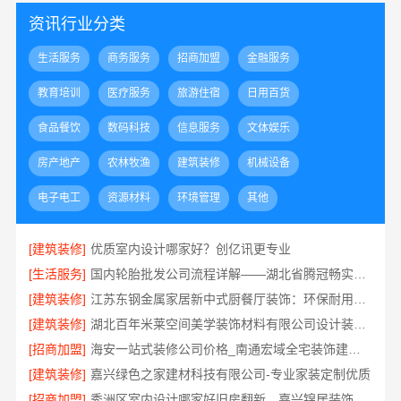
资讯行业分类
生活服务
商务服务
招商加盟
金融服务
教育培训
医疗服务
旅游住宿
日用百货
食品餐饮
数码科技
信息服务
文体娱乐
房产地产
农林牧渔
建筑装修
机械设备
电子电工
资源材料
环境管理
其他
[建筑装修]
优质室内设计哪家好？创亿讯更专业
[生活服务]
国内轮胎批发公司流程详解——湖北省腾冠畅实业贸易有限公司
[建筑装修]
江苏东钢金属家居新中式厨餐厅装饰：环保耐用材质首选
[建筑装修]
湖北百年米莱空间美学装饰材料有限公司设计装修大平层实景案例
[招商加盟]
海安一站式装修公司价格_南通宏域全宅装饰建材有限公司
[建筑装修]
嘉兴绿色之家建材科技有限公司-专业家装定制优质
[招商加盟]
秀洲区室内设计哪家好旧房翻新，嘉兴锦居装饰材料有限公司靠谱