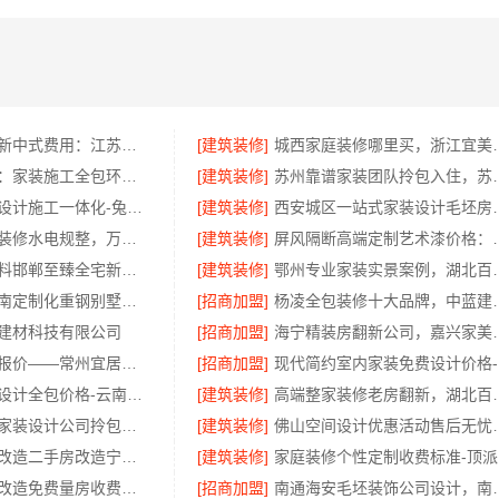
艺术匠心制作新中式费用：江苏东钢金属家居有限公司透明报价一览
[建筑装修]
城西家庭装修哪里买
嘉兴美派建材：家装施工全包环保材料值得信赖
[建筑装修]
苏州靠谱家装团队
苏州装饰婚房设计施工一体化-兔哥哥智装
[建筑装修]
西安城区一站式家装设
乡村自建居室装修水电规整，万赢饰家规范施工
[建筑装修]
屏风隔断高端定制艺术
邯郸装修新材料邯郸至臻全宅新材料有限公司源头环保
[建筑装修]
鄂州专业家装实景案
重庆御墅：巴南定制化重钢别墅工期短服务
[招商加盟]
杨凌全包装修十大品牌，中蓝
建材科技有限公司
[招商加盟]
海宁精装房翻新公
天宁家庭装修报价——常州宜居佳装饰工程有限公司
[招商加盟]
现
昆明全包装修设计全包价格-云南至高新型建材有限公司
[建筑装修]
高端整家装修老房翻新，
苏州本地靠谱家装设计公司拎包入住_百年豪庭
[建筑装修]
佛山空间设计优惠活动售
匠心施工家装改造二手房改造宁波雅美和居建材科技
[建筑装修]
家
省内周边居家改造免费量房收费标准-浙江乐享新材料有限公司
[招商加盟]
南通海安毛坯装饰公司