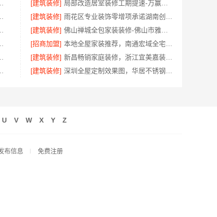
昌全屋定制现代风格施工队
[建筑装修]
局部改造居室装修工期提速-万赢饰家新型建筑材料
程施工费用-兔哥哥智装透明报价
[建筑装修]
雨花区专业装饰零增项承诺湖南创益讯建筑诚信经营
蓝建投武功分公司标准化施工
[建筑装修]
佛山禅城全包家装装修-佛山市雅居美家建筑装饰工程有限公司
公司：周边区县装配式木模售后保障
[招商加盟]
本地全屋家装推荐，南通宏域全宅装饰建材有限公司口碑之选
西圣匠新型环保材料有限公司
[建筑装修]
新昌畅销家庭装修，浙江宜美嘉装饰工程有限公司优选
程，湖北腾冠畅透明合规可溯源
[建筑装修]
深圳全屋定制效果图，华居不锈钢风格呈现
U
V
W
X
Y
Z
发布信息
免费注册