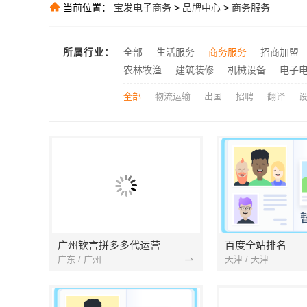
当前位置：
宝发电子商务
>
品牌中心
>
商务服务
嘉兴美派建材
推荐
推荐
所属行业：
全部
生活服务
商务服务
招商加盟
推荐
农林牧渔
建筑装修
机械设备
电子
苏州装饰婚房设
推荐
全部
物流运输
出国
招聘
翻译
广州钦言拼多多代运营
百度全站排名
广东 / 广州
天津 / 天津