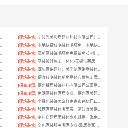
，浙江宜美嘉装饰工程有限公司在
[建筑装修]
宁波雅美和居建材科技有限公司：匠心施工家装改造二手房改造
拎包入住，苏州百年豪庭新材料
[建筑装修]
本地快捷住宅装修毛坯房，本地快装（湖北）科技闪电交付
计毛坯房自有施工队——居安天成
[建筑装修]
高新区装饰毛坯房免费量房-苏州兔哥哥智装新材料
漆价格：江苏东钢金属家居不锈钢
[建筑装修]
基装设计施工一体化-无锡亿莱居
例，湖北百年米莱空间美学装饰
[建筑装修]
源头直供建材：美学筑家别墅装修，品质与性价比并存
建投（北京）建设有限公司武功分公司服务
[建筑装修]
便宜住宅装修新房整体布置施工案例，浙江乐享新材料有限公司
司，嘉兴家美建材科技旧房焕新
[招商加盟]
嘉兴锦居装饰材料有限公司公寓整装排名
代简约室内家装免费设计价格-福建尚艺空间
[招商加盟]
南湖区装修家居专业，嘉兴家美建材科技值得信赖
湖北百年米莱空间美学装饰材料有限公司
[建筑装修]
个性化装饰怎么样南京市创亿讯口碑好
后无忧，广东鼎饰空间装饰工程有限公司
[建筑装修]
城西家庭装修哪里买，浙江宜美嘉装饰工程有限公司严选材料
庭装修个性定制收费标准-顶派全铝高端定制
[建筑装修]
乡村自建居室装修水电规整，海南万赢饰家规范改造
设计，南通宏域全宅装饰建材有限公司
[建筑装修]
全包家装服务哪家专业-雅居美家源头工厂