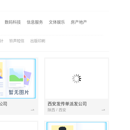
平湖新房装修全屋，嘉兴家美建材科技一站式服务
新房家庭装修硬装施工-福建尚艺空间新材料科技有限公司
洛阳装饰费用，河南璟臻环保建材有限公司报价透明
数码科技
信息服务
文体娱乐
房产地产
精匠饰家
计
铃声短信
出版印刷
公司
西安发传单派发公司
陕西 / 西安