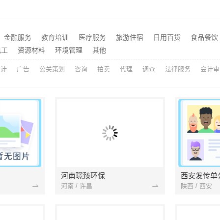
：家装施工全包环保材料值得信赖
推荐
苏州靠谱家装团队拎包入住，苏州百年豪庭新材料
推荐
本地快捷住宅装修毛坯房，本地快装（湖北）科技闪电交付
金融服务
教育培训
医疗服务
旅游住宿
日用百货
食品餐饮
推荐
电工
资源材料
环境管理
其他
计施工一体化-兔哥哥智装
广州家装装修报价全屋装修
推荐
设计
广告
公关策划
咨询
拍卖
代理
调查
法律服务
会计审
河南璟臻环保
西安发传单
河南 / 许昌
陕西 / 西安