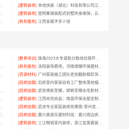
服务卧室施工流程慕新不锈钢
[建筑装修]
本地快装（湖北）科技有限公司江汉省事家装老房
地快装（湖北）科技有限公司一站式全包
[建筑装修]
昆明重钢装配式别墅终身维保，云南晟构全程守护
限公司：嘉善改造施工预算透明
[商务服务]
江西金属字多少钱
[教育培训]
珠海2023大专录取分数线住宿环境-北京理工大学珠海学院继续教育学院
房家庭装修硬装施工-福建尚艺空间新材料科技有限公司
[商务服务]
洛阳装饰费用，河南璟臻环保建材有限公司报价透明
公司：桐乡市室内设计公司旧房翻新
[资源材料]
广州家装施工团队老房翻新精匠饰家更省心
[招商加盟]
旧房室内家装自有工厂整体落地福建尚艺空间新材料科技有限公司
栋私宅重钢建房公司-云南晟构建筑建材有限公司优选
[招商加盟]
武安焕新至臻，邯郸至臻全宅新材料有限公司开启智美生活
嘉兴家美建材科技环保材料透明
[建筑装修]
江西尚宅尚品：南昌环保全屋定制价格
房，云南至高新型建材有限公司
[招商加盟]
武进专业家庭装修效果图-常州宜居佳装饰工程有限公司
巩义二手房翻新免费设计_河南璟臻环保建材有限公司
[招商加盟]
嘉兴美居乐建材科技：嘉兴周边房屋装修联系电话
匠心，华居不锈钢环保耐用
[建筑装修]
三江畅销室内装修，浙江宜美嘉装饰工程有限公司品质之选