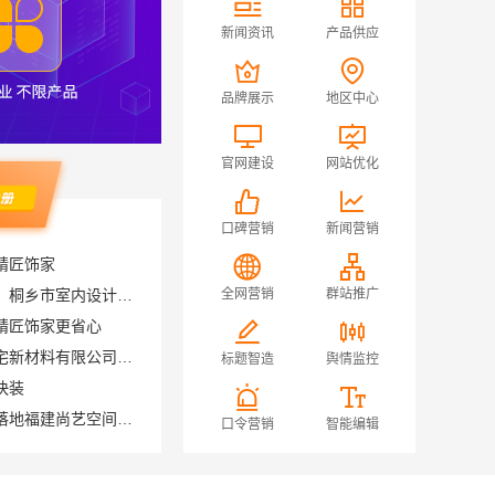
新闻资讯
产品供应
品牌展示
地区中心
官网建设
网站优化
口碑营销
新闻营销
嘉兴锦居装饰材料有限公司：桐乡市室内设计公司旧房翻新
全网营销
群站推广
精匠饰家更省心
复兴智慧改造，邯郸至臻全宅新材料有限公司数字化全案
标题智造
舆情监控
快装
旧房室内家装自有工厂整体落地福建尚艺空间新材料科技有限公司
低价等你来
口令营销
智能编辑
告
珠海2023大专录取分数线住宿环境-北京理工大学珠海学院继续教育学院