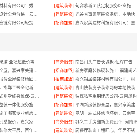
嘉兴锦居装饰材料有限公司：秀洲区家装推荐新房案例
[建筑装修]
句容慕新团队定制
昆明全包装修设计全包价格，云南至高新型建材有限公司
[建筑装修]
光谷省事家庭装修婚房，本
河南零百味供应链有限公司轻投入硬折扣长久经营
[招商加盟]
嘉兴家美建材科技有
欣果铺子蜜饯果脯 全场超低价等你来
[商务服务]
南昌门头广告长城板-恒辉广告
平湖新房装修全屋，嘉兴家美建材科技一站式服务
[招商加盟]
新
广州家装装修报价全屋装修精匠饰家
[招商加盟]
嘉兴锦居装饰材料有限
复兴智慧改造，邯郸至臻全宅新材料有限公司数字化全案
[建筑装修]
青山快装房子装修两房本地快装
昆明重钢装配式别墅终身维保-云南晟构建筑建材有限公司承诺
[建筑装修]
独
浙江本地房子整装一体化服务施工案例——浙江乐享新材料有限公司
[招商加盟]
平湖新房装修全屋，
广州天河家装施工哪家专业新房精匠饰家
[建筑装修]
昆明一站式装修毛坯
嘉兴家美装潢别墅报价，嘉兴家美建材透明预算
[商务服务]
百年米莱设计装修大平层，百年米莱装饰公司
[建筑装修]
厨餐厅装饰工程