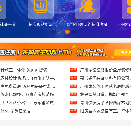
西安城区一站式家装设计毛坯房自有施工队——居安天成
推荐
高新区装饰毛坯房免费量房-苏州兔哥哥智装新材料
广州家装施工团队老房翻新
推荐
装修水电规整，万赢饰家规范施工
推荐
屏风隔断高端定制艺术漆价格：江苏东钢金属家居不锈钢
青山快装房子装修两房本地
推荐
体化-无锡亿莱居
推荐
艺术匠心制作新中式费用：江苏东钢金属家居有限公司透明报价一览
欣果铺子蜜饯果脯 全场超
推荐
城西家庭装修哪里买，浙江宜美嘉装饰工程有限公司在
南昌门头广告长城板-恒辉广
推荐
宁波雅美和居建材科技有限公司：匠心施工家装改造二手房改造
推荐