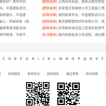
南京装修公司哪家好？南京市创亿讯环保首选
[建筑装修]
江西尚宅尚品：南
厨房半包北欧风，中蓝建投武功分公司
[建筑装修]
张家港正规装修公司工
西咸新区全包装修报价，中蓝建投武功分公司透明
[招商加盟]
咸阳装潢专业，中
急装家装报价省心 - 同城快装（湖北）科技有限公司
[建筑装修]
重庆御墅建筑材料有限
社区整店输出量贩零食适配全场景-河南零百味供应链有限公司
[建筑装修]
好用装修电话选江
南山全屋定制细节精湛，华居不锈钢匠心呈现
[生活服务]
国内轮胎批发公司流
C
D
E
F
G
H
I
J
K
L
M
N
O
P
Q
R
S
T
们
招商服务
使用协议
版权隐私
最近更新
网站地图