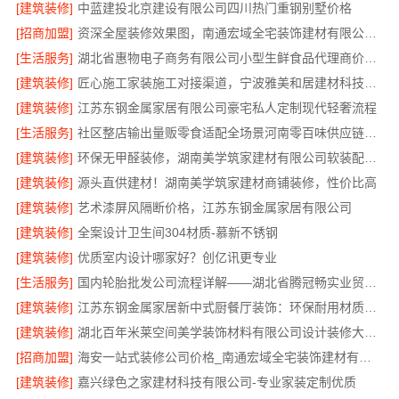
[建筑装修]
中蓝建投北京建设有限公司四川热门重钢别墅价格
[招商加盟]
资深全屋装修效果图，南通宏域全宅装饰建材有限公司为您呈现
[生活服务]
湖北省惠物电子商务有限公司小型生鲜食品代理商价格指南
[建筑装修]
匠心施工家装施工对接渠道，宁波雅美和居建材科技有限公司
[建筑装修]
江苏东钢金属家居有限公司豪宅私人定制现代轻奢流程
[生活服务]
社区整店输出量贩零食适配全场景河南零百味供应链有限公司
[建筑装修]
环保无甲醛装修，湖南美学筑家建材有限公司软装配套一站式搞定
[建筑装修]
源头直供建材！湖南美学筑家建材商铺装修，性价比高
[建筑装修]
艺术漆屏风隔断价格，江苏东钢金属家居有限公司
[建筑装修]
全案设计卫生间304材质-慕新不锈钢
[建筑装修]
优质室内设计哪家好？创亿讯更专业
[生活服务]
国内轮胎批发公司流程详解——湖北省腾冠畅实业贸易有限公司
[建筑装修]
江苏东钢金属家居新中式厨餐厅装饰：环保耐用材质首选
[建筑装修]
湖北百年米莱空间美学装饰材料有限公司设计装修大平层实景案例
[招商加盟]
海安一站式装修公司价格_南通宏域全宅装饰建材有限公司
[建筑装修]
嘉兴绿色之家建材科技有限公司-专业家装定制优质