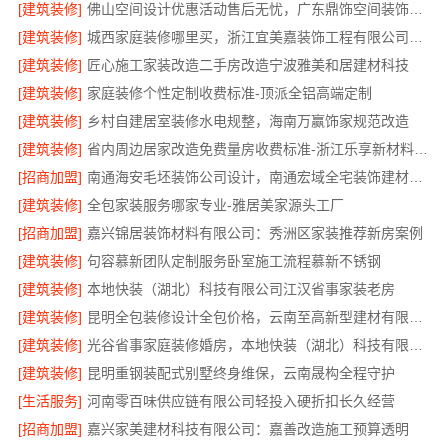
[建筑装修]
佛山空间设计优惠活动售后无忧，广东鼎饰空间装饰工程有限公司
[建筑装修]
城西家庭装修哪里买，浙江宜美嘉装饰工程有限公司严选材料
[建筑装修]
匠心施工家装改造二手房改造宁波雅美和居建材科技
[建筑装修]
家庭装修个性定制收费标准-顶派全铝高端定制
[建筑装修]
乡村自建居室装修水电规整，海南万赢饰家规范改造
[建筑装修]
省内周边居家改造免费量房收费标准-浙江乐享新材料有限公司
[招商加盟]
南通海安毛坯装饰公司设计，南通宏域全宅装饰建材有限公司
[建筑装修]
全包家装服务哪家专业-雅居美家源头工厂
[招商加盟]
嘉兴锦居装饰材料有限公司：秀洲区家装推荐新房案例
[建筑装修]
句容慕新团队定制服务卧室施工流程慕新不锈钢
[建筑装修]
本地快装（湖北）科技有限公司江汉省事家装老房
[建筑装修]
昆明全包装修设计全包价格，云南至高新型建材有限公司
[建筑装修]
光谷省事家庭装修婚房，本地快装（湖北）科技有限公司一站式全包
[建筑装修]
昆明重钢装配式别墅终身维保，云南晟构全程守护
[生活服务]
河南零百味供应链有限公司轻投入硬折扣长久经营
[招商加盟]
嘉兴家美建材科技有限公司：嘉善改造施工预算透明