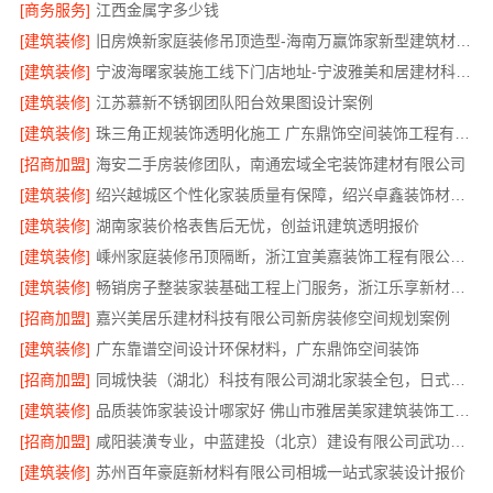
[商务服务]
江西金属字多少钱
[建筑装修]
旧房焕新家庭装修吊顶造型-海南万赢饰家新型建筑材料有限公司
[建筑装修]
宁波海曙家装施工线下门店地址-宁波雅美和居建材科技有限公司
[建筑装修]
江苏慕新不锈钢团队阳台效果图设计案例
[建筑装修]
珠三角正规装饰透明化施工 广东鼎饰空间装饰工程有限公司
[招商加盟]
海安二手房装修团队，南通宏域全宅装饰建材有限公司
[建筑装修]
绍兴越城区个性化家装质量有保障，绍兴卓鑫装饰材料有限公司
[建筑装修]
湖南家装价格表售后无忧，创益讯建筑透明报价
[建筑装修]
嵊州家庭装修吊顶隔断，浙江宜美嘉装饰工程有限公司专业施工
[建筑装修]
畅销房子整装家装基础工程上门服务，浙江乐享新材料有限公司省心到家
[招商加盟]
嘉兴美居乐建材科技有限公司新房装修空间规划案例
[建筑装修]
广东靠谱空间设计环保材料，广东鼎饰空间装饰
[招商加盟]
同城快装（湖北）科技有限公司湖北家装全包，日式原木风快速入住
[建筑装修]
品质装饰家装设计哪家好 佛山市雅居美家建筑装饰工程有限公司
[招商加盟]
咸阳装潢专业，中蓝建投（北京）建设有限公司武功分公司
[建筑装修]
苏州百年豪庭新材料有限公司相城一站式家装设计报价