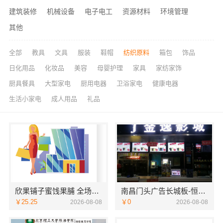
建筑装修
机械设备
电子电工
资源材料
环境管理
其他
全部
教具
文具
服装
鞋帽
纺织原料
箱包
饰品
日化用品
化妆品
美容
母婴护理
家具
家纺家饰
厨具餐具
大型家电
厨用电器
卫浴家电
健康电器
生活小家电
成人用品
礼品
欣果铺子蜜饯果脯 全场超低价等你来
南昌门头广告长城板-恒辉广告
￥25.25
￥0
2026-08-08
2026-08-08