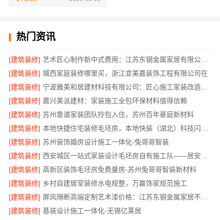
热门资讯
[建筑装修]
艺术匠心制作新中式费用：江苏东钢金属家居有限公司透明报价一览
[建筑装修]
城西家庭装修哪里买，浙江宜美嘉装饰工程有限公司在
[建筑装修]
宁波雅美和居建材科技有限公司：匠心施工家装改造二手房改造
[建筑装修]
嘉兴美派建材：家装施工全包环保材料值得信赖
[建筑装修]
苏州靠谱家装团队拎包入住，苏州百年豪庭新材料
[建筑装修]
本地快捷住宅装修毛坯房，本地快装（湖北）科技闪电交付
[建筑装修]
苏州装饰婚房设计施工一体化-兔哥哥智装
[建筑装修]
西安城区一站式家装设计毛坯房自有施工队——居安天成
[建筑装修]
高新区装饰毛坯房免费量房-苏州兔哥哥智装新材料
[建筑装修]
乡村自建居室装修水电规整，万赢饰家规范施工
[建筑装修]
屏风隔断高端定制艺术漆价格：江苏东钢金属家居不锈钢
[建筑装修]
基装设计施工一体化-无锡亿莱居