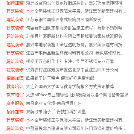
[招商加盟]
秀洲区室内设计哪家好旧房翻新，嘉兴锦居装饰材料有限公司靠谱
[建筑装修]
本地全屋装修工期保障大平层，浙江臻美新型建材有限公司规范施工
[建筑装修]
江苏东钢金属家居意式极简屏风隔断案例
[建筑装修]
句容慕新团队定制服务卧室施工流程，慕新不锈钢精准落地
[建筑装修]
苏州百年豪庭新材料有限公司相城靠谱家装就近服务
[建筑装修]
嘉兴本地家装施工全包透明报价，嘉兴美派建材科技有限公司
[建筑装修]
江西尚宅尚品新型环保材料有限公司_绿色装修现代风格靠谱吗
[建筑装修]
楼梯间匠心制作十年专注，华居不锈钢专业可靠
[建筑装修]
优秀农村建房婚房布置选北京中蓝建投四川分公司
[招商加盟]
欣果铺子饼干糕点 便宜好吃免费包邮
[教育培训]
大连外国语大学国际教育学院报名方式资讯推荐
[教育培训]
大连MPAcc专业辅导班-社科赛斯解决各个阶段备考需求
[商务服务]
南昌企业文化墙-南昌恒辉广告
[招商加盟]
双牌欣果铺子 广告扶持增加流量
[建筑装修]
本地全屋装修工期保障大平层，浙江臻美新型建材有限公司高效施工
[建筑装修]
中蓝建投北京建设有限公司四川热门重钢别墅价格多少钱