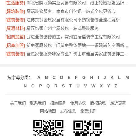
[生活服务]
湖北省腾冠畅实业贸易有限公司：线上轮胎批发品牌哪里买
[建筑装修]
高端装修服务，南京市创亿讯一站式全包更省心
[建筑装修]
江苏东钢金属家居有限公司不锈钢装修全流程解析
[资源材料]
精匠饰家广州全屋装修一站式整装服务
[招商加盟]
武进全包装修施工，常州宜居佳装饰工程有限公司
[招商加盟]
新房家庭装修上门量房整体落地——福建尚艺空间新材料科技有限公司
[建筑装修]
全包家装服务哪家专业？佛山市雅居美家建筑装饰工程有限公司
按字母分类：
A
B
C
D
E
F
G
H
I
J
K
L
M
N
O
P
Q
R
S
T
U
V
W
X
Y
Z
关于我们
联系我们
招商服务
使用协议
版权隐私
最近更新
网站地图
发布信息
免费注册