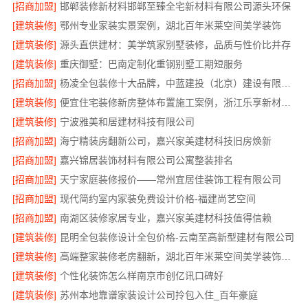
[招商加盟]
邯郸装修新材料邯郸至臻全宅新材料有限公司源头环保
[建筑装修]
鄂州专业家装实景案例，湖北百年米莱空间美学装饰
[建筑装修]
源头直供建材：美学筑家别墅装修，品质与性价比并存
[建筑装修]
重庆御墅：巴南定制化重钢别墅工期短服务
[招商加盟]
杨凌全包装修十大品牌，中蓝建投（北京）建设有限公司武功分公司服务
[建筑装修]
便宜住宅装修新房整体布置施工案例，浙江乐享新材料有限公司
[建筑装修]
宁波雅美和居建材科技有限公司
[招商加盟]
海宁精装房翻新公司，嘉兴家美建材科技旧房焕新
[招商加盟]
嘉兴锦居装饰材料有限公司公寓整装排名
[招商加盟]
天宁家庭装修报价——常州宜居佳装饰工程有限公司
[招商加盟]
现代简约室内家装免费设计价格-福建尚艺空间
[招商加盟]
南湖区装修家居专业，嘉兴家美建材科技值得信赖
[建筑装修]
昆明全包装修设计全包价格-云南至高新型建材有限公司
[建筑装修]
高端整家装修老房翻新，湖北百年米莱空间美学装饰材料有限公司
[建筑装修]
个性化装饰怎么样南京市创亿讯口碑好
[建筑装修]
苏州本地靠谱家装设计公司拎包入住_百年豪庭