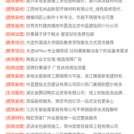
[建筑装修]
嘉兴本地家装施工全包透明报价，嘉兴美派建材科技有限公司
[建筑装修]
江西尚宅尚品新型环保材料有限公司_绿色装修现代风格靠谱吗
[建筑装修]
楼梯间匠心制作十年专注，华居不锈钢专业可靠
[建筑装修]
优秀农村建房婚房布置选北京中蓝建投四川分公司
[招商加盟]
欣果铺子饼干糕点 便宜好吃免费包邮
[教育培训]
大连外国语大学国际教育学院报名方式资讯推荐
[教育培训]
大连MPAcc专业辅导班-社科赛斯解决各个阶段备考需求
[商务服务]
南昌企业文化墙-南昌恒辉广告
[招商加盟]
双牌欣果铺子 广告扶持增加流量
[建筑装修]
本地全屋装修工期保障大平层，浙江臻美新型建材有限公司高效施工
[建筑装修]
中蓝建投北京建设有限公司四川热门重钢别墅价格多少钱
[生活服务]
湖北省腾冠畅实业贸易有限公司：线上轮胎批发品牌哪里买
[建筑装修]
高端装修服务，南京市创亿讯一站式全包更省心
[建筑装修]
江苏东钢金属家居有限公司不锈钢装修全流程解析
[资源材料]
精匠饰家广州全屋装修一站式整装服务
[招商加盟]
武进全包装修施工，常州宜居佳装饰工程有限公司