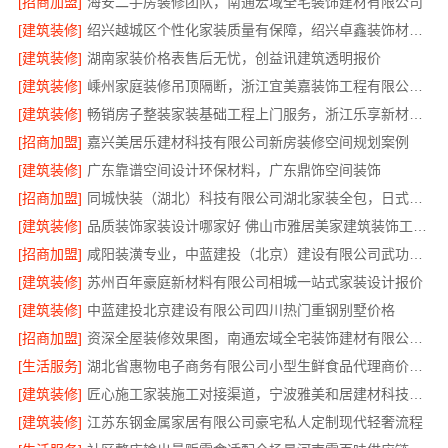
[招商加盟]
海安二手房装修团队，南通宏域全宅装饰建材有限公司
[建筑装修]
绍兴越城区个性化家装质量有保障，绍兴卓鑫装饰材料有限公司
[建筑装修]
湖南家装价格表售后无忧，创益讯建筑透明报价
[建筑装修]
嵊州家庭装修吊顶隔断，浙江宜美嘉装饰工程有限公司专业施工
[建筑装修]
畅销房子整装家装基础工程上门服务，浙江乐享新材料有限公司省心到家
[招商加盟]
嘉兴美居乐建材科技有限公司新房装修空间规划案例
[建筑装修]
广东靠谱空间设计环保材料，广东鼎饰空间装饰
[招商加盟]
同城快装（湖北）科技有限公司湖北家装全包，日式原木风快速入住
[建筑装修]
品质装饰家装设计哪家好 佛山市雅居美家建筑装饰工程有限公司
[招商加盟]
咸阳装潢专业，中蓝建投（北京）建设有限公司武功分公司
[建筑装修]
苏州百年豪庭新材料有限公司相城一站式家装设计报价
[建筑装修]
中蓝建投北京建设有限公司四川热门重钢别墅价格
[招商加盟]
资深全屋装修效果图，南通宏域全宅装饰建材有限公司为您呈现
[生活服务]
湖北省惠物电子商务有限公司小型生鲜食品代理商价格指南
[建筑装修]
匠心施工家装施工对接渠道，宁波雅美和居建材科技有限公司
[建筑装修]
江苏东钢金属家居有限公司豪宅私人定制现代轻奢流程