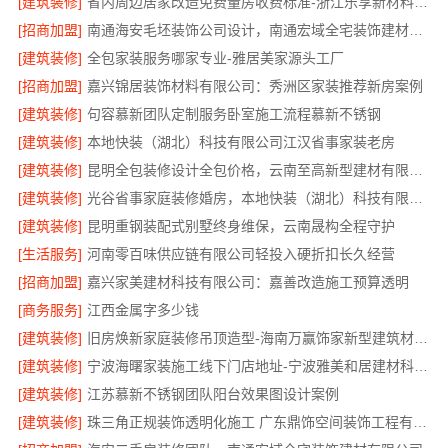
[建筑装修]
省内周边居家改造免费量房收费标准-浙江乐享新材料有限公司
[招商加盟]
南通海安毛坯装饰公司设计，南通宏域全宅装饰建材有限公司
[建筑装修]
全包家装服务哪家专业-雅居美家源头工厂
[招商加盟]
嘉兴锦居装饰材料有限公司：秀洲区家装推荐新房案例
[建筑装修]
句容慕新团队定制服务卧室施工流程慕新不锈钢
[建筑装修]
本地快装（湖北）科技有限公司江汉省事家装老房
[建筑装修]
昆明全包装修设计全包价格，云南至高新型建材有限公司
[建筑装修]
光谷省事家庭装修婚房，本地快装（湖北）科技有限公司一站式全包
[建筑装修]
昆明重钢装配式别墅终身维保，云南晟构全程守护
[生活服务]
河南零百味供应链有限公司轻投入硬折扣长久经营
[招商加盟]
嘉兴家美建材科技有限公司：嘉善改造施工预算透明
[商务服务]
江西金属字多少钱
[建筑装修]
旧房焕新家庭装修吊顶造型-海南万赢饰家新型建筑材料有限公司
[建筑装修]
宁波海曙家装施工线下门店地址-宁波雅美和居建材科技有限公司
[建筑装修]
江苏慕新不锈钢团队阳台效果图设计案例
[建筑装修]
珠三角正规装饰透明化施工 广东鼎饰空间装饰工程有限公司