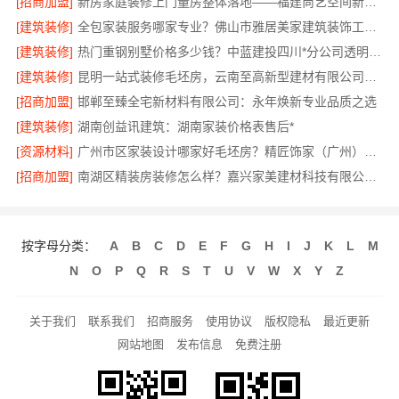
[招商加盟]
新房家庭装修上门量房整体落地——福建尚艺空间新材料科技有限公司
[建筑装修]
全包家装服务哪家专业？佛山市雅居美家建筑装饰工程有限公司
[建筑装修]
热门重钢别墅价格多少钱？中蓝建投四川*分公司透明报价
[建筑装修]
昆明一站式装修毛坯房，云南至高新型建材有限公司省心省心
[招商加盟]
邯郸至臻全宅新材料有限公司：永年焕新专业品质之选
[建筑装修]
湖南创益讯建筑：湖南家装价格表售后*
[资源材料]
广州市区家装设计哪家好毛坯房？精匠饰家（广州）家居建材有限公司为您解忧
[招商加盟]
南湖区精装房装修怎么样？嘉兴家美建材科技有限公司专业解答
按字母分类：
A
B
C
D
E
F
G
H
I
J
K
L
M
N
O
P
Q
R
S
T
U
V
W
X
Y
Z
关于我们
联系我们
招商服务
使用协议
版权隐私
最近更新
网站地图
发布信息
免费注册