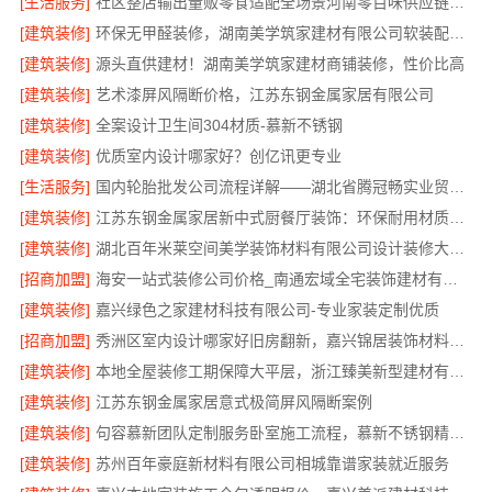
[生活服务]
社区整店输出量贩零食适配全场景河南零百味供应链有限公司
[建筑装修]
环保无甲醛装修，湖南美学筑家建材有限公司软装配套一站式搞定
[建筑装修]
源头直供建材！湖南美学筑家建材商铺装修，性价比高
[建筑装修]
艺术漆屏风隔断价格，江苏东钢金属家居有限公司
[建筑装修]
全案设计卫生间304材质-慕新不锈钢
[建筑装修]
优质室内设计哪家好？创亿讯更专业
[生活服务]
国内轮胎批发公司流程详解——湖北省腾冠畅实业贸易有限公司
[建筑装修]
江苏东钢金属家居新中式厨餐厅装饰：环保耐用材质首选
[建筑装修]
湖北百年米莱空间美学装饰材料有限公司设计装修大平层实景案例
[招商加盟]
海安一站式装修公司价格_南通宏域全宅装饰建材有限公司
[建筑装修]
嘉兴绿色之家建材科技有限公司-专业家装定制优质
[招商加盟]
秀洲区室内设计哪家好旧房翻新，嘉兴锦居装饰材料有限公司靠谱
[建筑装修]
本地全屋装修工期保障大平层，浙江臻美新型建材有限公司规范施工
[建筑装修]
江苏东钢金属家居意式极简屏风隔断案例
[建筑装修]
句容慕新团队定制服务卧室施工流程，慕新不锈钢精准落地
[建筑装修]
苏州百年豪庭新材料有限公司相城靠谱家装就近服务