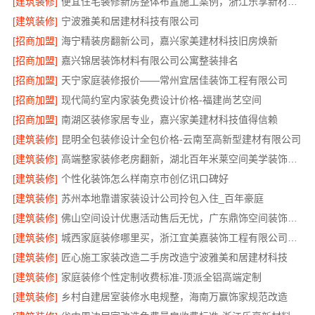
[建筑装修]
便宜住宅装修新房整体布置施工案例，浙江乐享新材料有限公司
[建筑装修]
宁波雅美和居建材科技有限公司
[招商加盟]
海宁精装房翻新公司，嘉兴家美建材科技旧房焕新
[招商加盟]
嘉兴锦居装饰材料有限公司公寓整装排名
[招商加盟]
天宁家庭装修报价——常州宜居佳装饰工程有限公司
[招商加盟]
现代简约室内家装免费设计价格-福建尚艺空间
[招商加盟]
南湖区装修家居专业，嘉兴家美建材科技值得信赖
[建筑装修]
昆明全包装修设计全包价格-云南至高新型建材有限公司
[建筑装修]
高端整家装修老房翻新，湖北百年米莱空间美学装饰材料有限公司
[建筑装修]
个性化装饰怎么样南京市创亿讯口碑好
[建筑装修]
苏州本地靠谱家装设计公司拎包入住_百年豪庭
[建筑装修]
佛山空间设计优惠活动售后无忧，广东鼎饰空间装饰工程有限公司
[建筑装修]
城西家庭装修哪里买，浙江宜美嘉装饰工程有限公司严选材料
[建筑装修]
匠心施工家装改造二手房改造宁波雅美和居建材科技
[建筑装修]
家庭装修个性定制收费标准-顶派全铝高端定制
[建筑装修]
乡村自建居室装修水电规整，海南万赢饰家规范改造