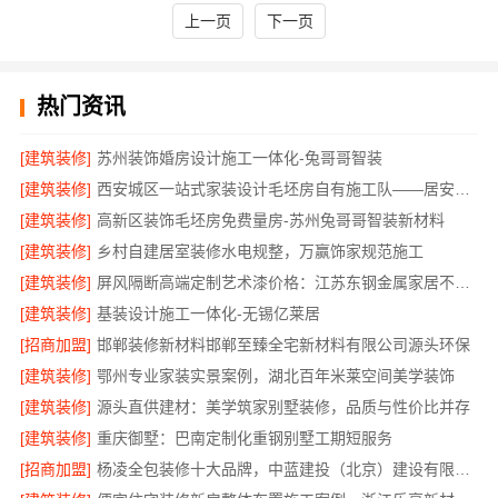
上一页
下一页
热门资讯
[建筑装修]
苏州装饰婚房设计施工一体化-兔哥哥智装
[建筑装修]
西安城区一站式家装设计毛坯房自有施工队——居安天成
[建筑装修]
高新区装饰毛坯房免费量房-苏州兔哥哥智装新材料
[建筑装修]
乡村自建居室装修水电规整，万赢饰家规范施工
[建筑装修]
屏风隔断高端定制艺术漆价格：江苏东钢金属家居不锈钢
[建筑装修]
基装设计施工一体化-无锡亿莱居
[招商加盟]
邯郸装修新材料邯郸至臻全宅新材料有限公司源头环保
[建筑装修]
鄂州专业家装实景案例，湖北百年米莱空间美学装饰
[建筑装修]
源头直供建材：美学筑家别墅装修，品质与性价比并存
[建筑装修]
重庆御墅：巴南定制化重钢别墅工期短服务
[招商加盟]
杨凌全包装修十大品牌，中蓝建投（北京）建设有限公司武功分公司服务