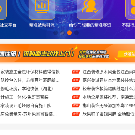
苏州靠谱家装团队拎包入住，苏州百年豪庭新材料
嘉兴美派建材本地家装装修
推荐
本地快捷住宅装修毛坯房，本地快装（湖北）科技闪电交付
推荐
计施工一体化-兔哥哥智装
推荐
西安城区一站式家装设计毛坯房自有施工队——居安天成
邯山装饰无醛添加邯郸至臻
推荐
高新区装饰毛坯房免费量房-苏州兔哥哥智装新材料
欣果铺子蜜饯果脯 全场超
推荐
本地全屋定制简欧套餐-江西尚宅尚品一站式省心装修
美居乐新房装修匠心施工收
推荐
预算清单创益讯建筑透明
推荐
筑：口碑好的装修环保材料推荐
句容慕新不锈钢厨房施工流
推荐