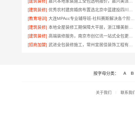
[建筑装修]
嘉兴本地家装施工全包透明报价，嘉兴美派建材科技有限公司
[建筑装修]
优秀农村建房婚房布置选北京中蓝建投四川分公司
[教育培训]
大连MPAcc专业辅导班-社科赛斯解决各个阶段备考需求
[建筑装修]
本地全屋装修工期保障大平层，浙江臻美新型建材有限公司高效施工
[建筑装修]
高端装修服务，南京市创亿讯一站式全包更省心
[招商加盟]
武进全包装修施工，常州宜居佳装饰工程有限公司
按字母分类：
A
B
关于我们
联系我