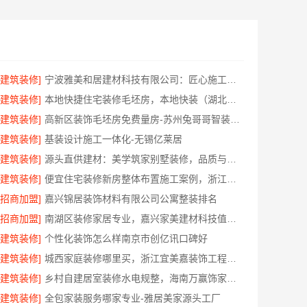
[建筑装修]
宁波雅美和居建材科技有限公司：匠心施工家装改造二手房改造
[建筑装修]
本地快捷住宅装修毛坯房，本地快装（湖北）科技闪电交付
[建筑装修]
高新区装饰毛坯房免费量房-苏州兔哥哥智装新材料
[建筑装修]
基装设计施工一体化-无锡亿莱居
[建筑装修]
源头直供建材：美学筑家别墅装修，品质与性价比并存
[建筑装修]
便宜住宅装修新房整体布置施工案例，浙江乐享新材料有限公司
[招商加盟]
嘉兴锦居装饰材料有限公司公寓整装排名
[招商加盟]
南湖区装修家居专业，嘉兴家美建材科技值得信赖
[建筑装修]
个性化装饰怎么样南京市创亿讯口碑好
[建筑装修]
城西家庭装修哪里买，浙江宜美嘉装饰工程有限公司严选材料
[建筑装修]
乡村自建居室装修水电规整，海南万赢饰家规范改造
[建筑装修]
全包家装服务哪家专业-雅居美家源头工厂