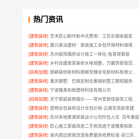
热门资讯
[建筑装修]
艺术匠心制作新中式费用：江苏东钢金属家居有限公司透明报价一览
[建筑装修]
嘉兴美派建材：家装施工全包环保材料值得信赖
[建筑装修]
苏州装饰婚房设计施工一体化-兔哥哥智装
[建筑装修]
乡村自建居室装修水电规整，万赢饰家规范施工
[招商加盟]
邯郸装修新材料邯郸至臻全宅新材料有限公司源头环保
[建筑装修]
重庆御墅：巴南定制化重钢别墅工期短服务
[建筑装修]
宁波雅美和居建材科技有限公司
[招商加盟]
天宁家庭装修报价——常州宜居佳装饰工程有限公司
[建筑装修]
昆明全包装修设计全包价格-云南至高新型建材有限公司
[建筑装修]
苏州本地靠谱家装设计公司拎包入住_百年豪
[建筑装修]
匠心施工家装改造二手房改造宁波雅美和居建材科技
[建筑装修]
省内周边居家改造免费量房收费标准-浙江乐享新材料有限公司