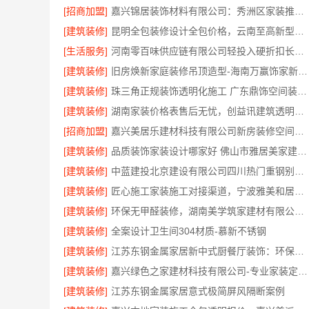
[招商加盟]
嘉兴锦居装饰材料有限公司：秀洲区家装推荐新房案例
[建筑装修]
昆明全包装修设计全包价格，云南至高新型建材有限公司
[生活服务]
河南零百味供应链有限公司轻投入硬折扣长久经营
[建筑装修]
旧房焕新家庭装修吊顶造型-海南万赢饰家新型建筑材料有限公司
[建筑装修]
珠三角正规装饰透明化施工 广东鼎饰空间装饰工程有限公司
[建筑装修]
湖南家装价格表售后无忧，创益讯建筑透明报价
[招商加盟]
嘉兴美居乐建材科技有限公司新房装修空间规划案例
[建筑装修]
品质装饰家装设计哪家好 佛山市雅居美家建筑装饰工程有限公司
[建筑装修]
中蓝建投北京建设有限公司四川热门重钢别墅价格
[建筑装修]
匠心施工家装施工对接渠道，宁波雅美和居建材科技有限公司
[建筑装修]
环保无甲醛装修，湖南美学筑家建材有限公司软装配套一站式搞定
[建筑装修]
全案设计卫生间304材质-慕新不锈钢
[建筑装修]
江苏东钢金属家居新中式厨餐厅装饰：环保耐用材质首选
[建筑装修]
嘉兴绿色之家建材科技有限公司-专业家装定制优质
[建筑装修]
江苏东钢金属家居意式极简屏风隔断案例