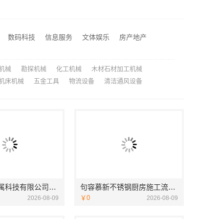
抗风抗震重钢别墅推荐，云南晟构建筑建材有限公司品质之选
，同城快装工期保障
本地好用室内装修费用预算江西圣匠新型环保材料有限公司
数码科技
信息服务
文体娱乐
房产地产
江西装修原木风全包江西尚宅尚品新型环保材料有限公司
机械
勘探机械
化工机械
木材石材加工机械
机床机械
五金工具
物流设备
清洁通风设备
江苏东钢金属科技有限公司不锈钢衣柜定制工厂联系电话
句容慕新不锈钢厨房施工流程全解析
￥0
2026-08-09
2026-08-09