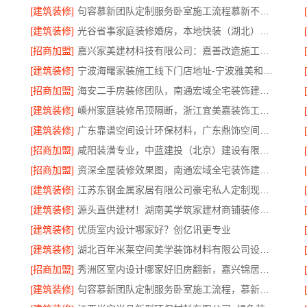
[建筑装修]
句容慕新团队定制服务卧室施工流程慕新不锈钢
[建筑装修]
光谷省事家庭装修婚房，本地快装（湖北）科技有限公司一站式全包
[招商加盟]
嘉兴家美建材科技有限公司：嘉善改造施工预算透明
[建筑装修]
宁波海曙家装施工线下门店地址-宁波雅美和居建材科技有限公司
[招商加盟]
海安二手房装修团队，南通宏域全宅装饰建材有限公司
[建筑装修]
嵊州家庭装修吊顶隔断，浙江宜美嘉装饰工程有限公司专业施工
[建筑装修]
广东靠谱空间设计环保材料，广东鼎饰空间装饰
[招商加盟]
咸阳装潢专业，中蓝建投（北京）建设有限公司武功分公司
[招商加盟]
资深全屋装修效果图，南通宏域全宅装饰建材有限公司为您呈现
[建筑装修]
江苏东钢金属家居有限公司豪宅私人定制现代轻奢流程
[建筑装修]
源头直供建材！湖南美学筑家建材商铺装修，性价比高
[建筑装修]
优质室内设计哪家好？创亿讯更专业
[建筑装修]
湖北百年米莱空间美学装饰材料有限公司设计装修大平层实景案例
[招商加盟]
秀洲区室内设计哪家好旧房翻新，嘉兴锦居装饰材料有限公司靠谱
[建筑装修]
句容慕新团队定制服务卧室施工流程，慕新不锈钢精准落地