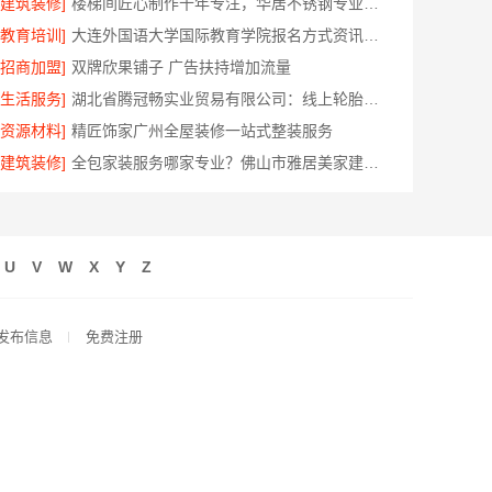
[建筑装修]
楼梯间匠心制作十年专注，华居不锈钢专业可靠
[教育培训]
大连外国语大学国际教育学院报名方式资讯推荐
[招商加盟]
双牌欣果铺子 广告扶持增加流量
[生活服务]
湖北省腾冠畅实业贸易有限公司：线上轮胎批发品牌哪里买
[资源材料]
精匠饰家广州全屋装修一站式整装服务
[建筑装修]
全包家装服务哪家专业？佛山市雅居美家建筑装饰工程有限公司
U
V
W
X
Y
Z
发布信息
免费注册