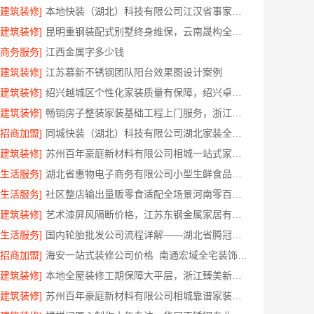
[建筑装修]
本地快装（湖北）科技有限公司江汉省事家装老房
[建筑装修]
昆明重钢装配式别墅终身维保，云南晟构全程守护
[商务服务]
江西金属字多少钱
[建筑装修]
江苏慕新不锈钢团队阳台效果图设计案例
[建筑装修]
绍兴越城区个性化家装质量有保障，绍兴卓鑫装饰材料有限公司
[建筑装修]
畅销房子整装家装基础工程上门服务，浙江乐享新材料有限公司省心到家
[招商加盟]
同城快装（湖北）科技有限公司湖北家装全包，日式原木风快速入住
[建筑装修]
苏州百年豪庭新材料有限公司相城一站式家装设计报价
[生活服务]
湖北省惠物电子商务有限公司小型生鲜食品代理商价格指南
[生活服务]
社区整店输出量贩零食适配全场景河南零百味供应链有限公司
[建筑装修]
艺术漆屏风隔断价格，江苏东钢金属家居有限公司
[生活服务]
国内轮胎批发公司流程详解——湖北省腾冠畅实业贸易有限公司
[招商加盟]
海安一站式装修公司价格_南通宏域全宅装饰建材有限公司
[建筑装修]
本地全屋装修工期保障大平层，浙江臻美新型建材有限公司规范施工
[建筑装修]
苏州百年豪庭新材料有限公司相城靠谱家装就近服务