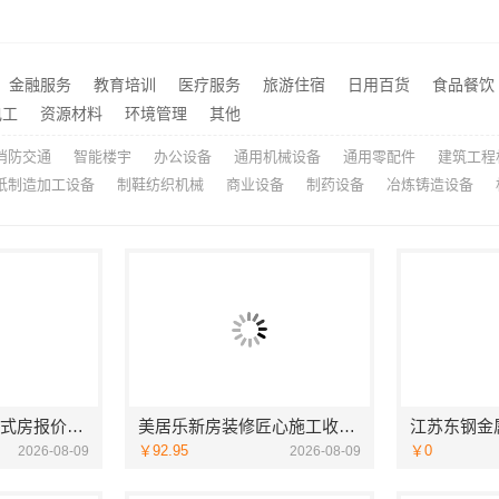
艺术匠心制作新中式费用：江苏东钢金属家居有限公司透明报价一览
推荐
城西家庭装修哪里买，浙江宜美嘉装饰工程有限公司在
本地婚房一站式装修一口价
推荐
宁波雅美和居建材科技有限公司：匠心施工家装改造二手房改造
金融服务
教育培训
医疗服务
旅游住宿
日用百货
食品餐饮
推荐
：家装施工全包环保材料值得信赖
电工
资源材料
环境管理
其他
推荐
消防交通
智能楼宇
办公设备
通用机械设备
通用零配件
建筑工程
纸制造加工设备
制鞋纺织机械
商业设备
制药设备
冶炼铸造设备
稳固抗震重钢装配式房报价，云南晟构建筑建材有限公司透明公开
美居乐新房装修匠心施工收费多少
￥92.95
￥0
2026-08-09
2026-08-09