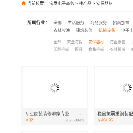
当前位置：
宝发电子商务
>
找产品
>
安保器材
推荐
推荐
所属行业：
全部
生活服务
商务服务
招商加盟
推荐
农林牧渔
建筑装修
机械设备
嘉兴美派建材
电子
推荐
全部
安全防伪
安保器材
防盗报警
印刷机械
模具
食品机械
农林机械
专业家装装修哪家专业——佛山市雅居美家建筑装饰工程有限公司
￥32
￥404.95
2026-08-09