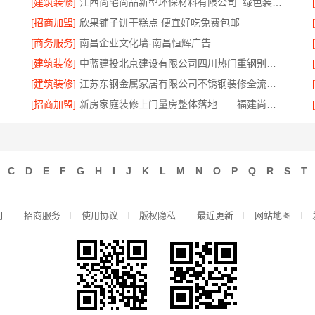
[建筑装修]
江西尚宅尚品新型环保材料有限公司_绿色装修现代风格靠谱吗
[招商加盟]
欣果铺子饼干糕点 便宜好吃免费包邮
[商务服务]
南昌企业文化墙-南昌恒辉广告
[建筑装修]
中蓝建投北京建设有限公司四川热门重钢别墅价格多少钱
[建筑装修]
江苏东钢金属家居有限公司不锈钢装修全流程解析
[招商加盟]
新房家庭装修上门量房整体落地——福建尚艺空间新材料科技有限公司
C
D
E
F
G
H
I
J
K
L
M
N
O
P
Q
R
S
T
们
招商服务
使用协议
版权隐私
最近更新
网站地图