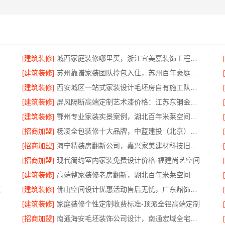
[建筑装修]
城西家庭装修哪里买，浙江宜美嘉装饰工程有限公司在
[建筑装修]
苏州靠谱家装团队拎包入住，苏州百年豪庭新材料
[建筑装修]
西安城区一站式家装设计毛坯房自有施工队——居安天成
[建筑装修]
屏风隔断高端定制艺术漆价格：江苏东钢金属家居不锈钢
[建筑装修]
鄂州专业家装实景案例，湖北百年米莱空间美学装饰
[招商加盟]
杨凌全包装修十大品牌，中蓝建投（北京）建设有限公司武功分公司服务
[招商加盟]
海宁精装房翻新公司，嘉兴家美建材科技旧房焕新
[招商加盟]
现代简约室内家装免费设计价格-福建尚艺空间
[建筑装修]
高端整家装修老房翻新，湖北百年米莱空间美学装饰材料有限公司
庭
[建筑装修]
佛山空间设计优惠活动售后无忧，广东鼎饰空间装饰工程有限公司
[建筑装修]
家庭装修个性定制收费标准-顶派全铝高端定制
[招商加盟]
南通海安毛坯装饰公司设计，南通宏域全宅装饰建材有限公司