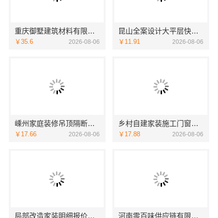
重庆御墅建筑材料有限公司周边区县现浇别墅优惠活动环保材料
昆山全案设计大平层快速施工-苏州兔哥哥智装
￥35.6
￥11.91
2026-08-06
2026-08-06
嵊州家庭装修吊顶隔断，浙江宜美嘉装饰专业施工
乡村自建家装施工门窗焕新海南万赢饰家新型建筑材料有限公
￥17.66
￥17.88
2026-08-06
2026-08-06
局部改造家装明细报价海南万赢饰家新型建筑材料有限公
河南零百味供应链有限公司线下实体零食铺盈利