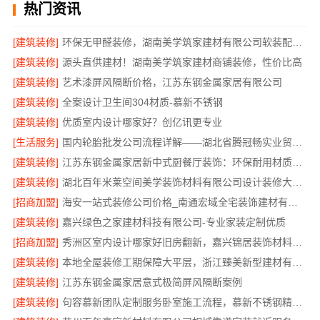
热门资讯
[建筑装修]
环保无甲醛装修，湖南美学筑家建材有限公司软装配套一站式搞定
[建筑装修]
源头直供建材！湖南美学筑家建材商铺装修，性价比高
[建筑装修]
艺术漆屏风隔断价格，江苏东钢金属家居有限公司
[建筑装修]
全案设计卫生间304材质-慕新不锈钢
[建筑装修]
优质室内设计哪家好？创亿讯更专业
[生活服务]
国内轮胎批发公司流程详解——湖北省腾冠畅实业贸易有限公司
[建筑装修]
江苏东钢金属家居新中式厨餐厅装饰：环保耐用材质首选
[建筑装修]
湖北百年米莱空间美学装饰材料有限公司设计装修大平层实景案例
[招商加盟]
海安一站式装修公司价格_南通宏域全宅装饰建材有限公司
[建筑装修]
嘉兴绿色之家建材科技有限公司-专业家装定制优质
[招商加盟]
秀洲区室内设计哪家好旧房翻新，嘉兴锦居装饰材料有限公司靠谱
[建筑装修]
本地全屋装修工期保障大平层，浙江臻美新型建材有限公司规范施工
[建筑装修]
江苏东钢金属家居意式极简屏风隔断案例
[建筑装修]
句容慕新团队定制服务卧室施工流程，慕新不锈钢精准落地