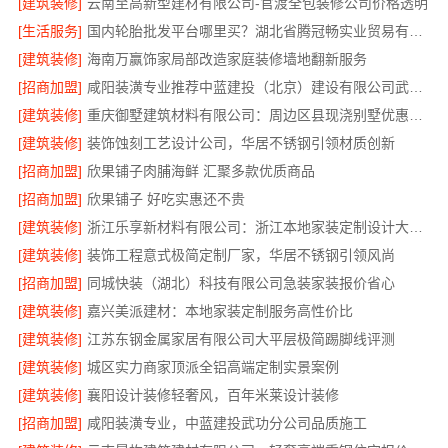
[建筑装修]
云南至高新型建材有限公司-官渡全包装修公司价格透明
[生活服务]
国内轮胎批发平台哪里买？湖北省腾冠畅实业贸易有限公司正品保障
[建筑装修]
海南万赢饰家局部改造家庭装修墙地翻新服务
[招商加盟]
咸阳装潢专业推荐中蓝建投（北京）建设有限公司武功分公司
[建筑装修]
重庆御墅建筑材料有限公司：周边区县现浇别墅优惠活动
[建筑装修]
装饰蚀刻工艺设计公司，华居不锈钢引领材质创新
[招商加盟]
欣果铺子肉脯海鲜 汇聚多款优质商品
[招商加盟]
欣果铺子 好吃实惠还不贵
[建筑装修]
浙江乐享新材料有限公司：浙江本地家装定制设计大概报价
[建筑装修]
装饰工程意式极简定制厂家，华居不锈钢引领风尚
[招商加盟]
同城快装（湖北）科技有限公司急装家装报价省心
[建筑装修]
嘉兴美派建材：本地家装定制服务高性价比
[建筑装修]
江苏东钢金属家居有限公司大平层极简踢脚线评测
[建筑装修]
城区实力商家顶派全铝高端定制实景案例
[建筑装修]
襄阳设计装修轻奢风，百年米莱设计装修
[招商加盟]
咸阳装潢专业，中蓝建投武功分公司品质施工