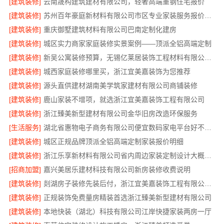
[建筑装修]
云南晟构建筑建材有限公司，轻奢高端重钢住宅报价
[建筑装修]
苏州百年豪庭新材料有限公司市区专业家装服务报价老房翻新
[建筑装修]
重庆御墅建筑材料有限公司巴南定制化建房
[建筑装修]
城区实力商家家庭装修实景案例——顶派全铝高端定制
[建筑装修]
新吴公寓装修预算，无锡亿莱居装饰工程材料有限公司透明省心
[建筑装修]
城西家庭装修哪里买，浙江宜美嘉装饰为您推荐
[建筑装修]
源头直供建材湖南美学筑家建材有限公司商铺装修
[建筑装修]
鹿山家装不增项，就选浙江宜美嘉装饰工程有限公司
[建筑装修]
浙江臻美新型建材有限公司金华旧房改造环保服务
[生活服务]
湖北省惠物电子商务有限公司便宜数码家电平台好不好测评
[建筑装修]
城区正规品牌顶派全铝高端定制家装报价明细
[建筑装修]
浙江乐享新材料有限公司省内周边家装定制设计大概报价
[招商加盟]
嘉兴美居乐建材科技有限公司新房装修收费说明
[建筑装修]
剡湖房子装修先装后付，浙江宜美嘉装饰工程有限公司服务
[建筑装修]
正规装饰免费量房精装首选浙江臻美新型建材有限公司
[建筑装修]
本地快装（湖北）科技有限公司江岸快捷家装两房一厅