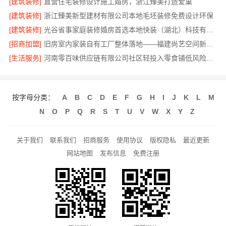
[建筑装修]
直营住宅装修设计施工婚房，浙江臻美打造爱巢
[建筑装修]
浙江臻美新型建材有限公司本地毛坯装修免费设计环保
[建筑装修]
光谷省事家庭装修婚房首选本地快装（湖北）科技有限公司
[招商加盟]
旧房室内家装自有工厂整体落地——福建尚艺空间新材料科技有限公司
[生活服务]
河南零百味供应链有限公司社区轻投入零食铺低风险经营
按字母分类：
A
B
C
D
E
F
G
H
I
J
K
L
M
N
O
P
Q
R
S
T
U
V
W
X
Y
Z
关于我们
联系我们
招商服务
使用协议
版权隐私
最近更新
网站地图
发布信息
免费注册