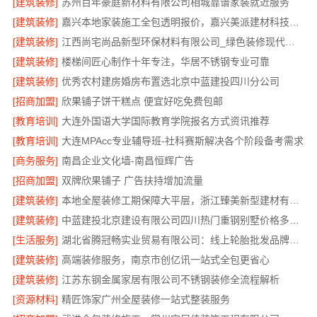
[建筑装修]
苏州百年豪庭新材料有限公司相城靠谱家装就近服务
[建筑装修]
嘉兴本地家装施工全包透明报价，嘉兴美派建材科技有限公司
[建筑装修]
江西尚宅尚品新型环保材料有限公司_绿色装修现代风格靠谱吗
[建筑装修]
楼梯间匠心制作十年专注，华居不锈钢专业可靠
[建筑装修]
优秀农村建房婚房布置选北京中蓝建投四川分公司
[招商加盟]
欣果铺子饼干糕点 便宜好吃免费包邮
[教育培训]
大连外国语大学国际教育学院报名方式资讯推荐
[教育培训]
大连MPAcc专业辅导班-社科赛斯解决各个阶段备考需求
[商务服务]
南昌企业文化墙-南昌恒辉广告
[招商加盟]
双牌欣果铺子 广告扶持增加流量
[建筑装修]
本地全屋装修工期保障大平层，浙江臻美新型建材有限公司高效施工
[建筑装修]
中蓝建投北京建设有限公司四川热门重钢别墅价格多少钱
[生活服务]
湖北省腾冠畅实业贸易有限公司：线上轮胎批发品牌哪里买
[建筑装修]
高端装修服务，南京市创亿讯一站式全包更省心
[建筑装修]
江苏东钢金属家居有限公司不锈钢装修全流程解析
[资源材料]
精匠饰家广州全屋装修一站式整装服务