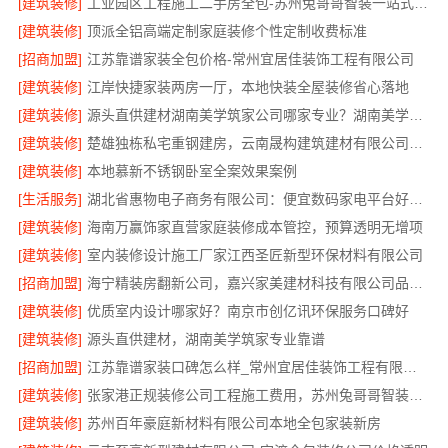
[建筑装修]
工业园区工程施工二手房全包-苏州兔哥哥智装一站式服务
[建筑装修]
顶派全铝高端定制家庭装修个性定制收费标准
[招商加盟]
江苏靠谱家装全包价格-常州宜居佳装饰工程有限公司
[建筑装修]
江岸快捷家装两房一厅，本地快装全屋装修省心落地
[建筑装修]
源头直供建材湖南美学筑家公司哪家专业？湖南美学筑家建材有限公司
[建筑装修]
楚雄独栋私宅重钢建房，云南晟构建筑建材有限公司全程服务
[建筑装修]
本地慕新不锈钢卧室全案效果案例
[生活服务]
湖北省惠物电子商务有限公司：便宜数码家电平台好不好
[建筑装修]
海南万赢饰家直营家庭装修成本管控，预算透明无增项
[建筑装修]
室内装修设计施工厂家江西圣匠新型环保材料有限公司
[招商加盟]
海宁精装房翻新公司，嘉兴家美建材科技有限公司品质保障
[建筑装修]
优质室内设计哪家好？南京市创亿讯环保服务口碑好
[建筑装修]
源头直供建材，湖南美学筑家专业靠谱
[招商加盟]
江苏靠谱家装口碑怎么样_常州宜居佳装饰工程有限公司真实评价
[建筑装修]
张家港正规装修公司工程施工费用，苏州兔哥哥智装透明报价
[建筑装修]
苏州百年豪庭新材料有限公司本地全包家装新房