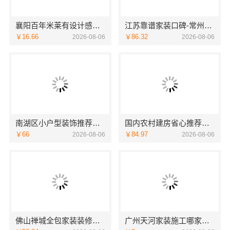
襄阳百年米莱有设计感设计装修实景案例鉴赏
江苏靠谱家装口碑-常州宜居佳装饰工程公司服务有保障
￥16.66
￥86.32
2026-08-06
2026-08-06
南湖区小户型装饰推荐嘉兴锦居装饰材料有限公司
国内农村建房省心推荐中蓝建投北京建设有限公司四川
￥66
￥84.97
2026-08-06
2026-08-06
佛山禅城全包家装装修雅居美家省心之选
广州天河家装施工哪家专业新房精匠饰家全屋整装