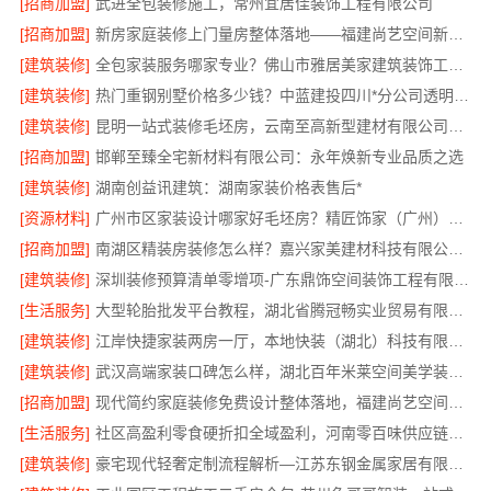
[招商加盟]
武进全包装修施工，常州宜居佳装饰工程有限公司
[招商加盟]
新房家庭装修上门量房整体落地——福建尚艺空间新材料科技有限公司
[建筑装修]
全包家装服务哪家专业？佛山市雅居美家建筑装饰工程有限公司
[建筑装修]
热门重钢别墅价格多少钱？中蓝建投四川*分公司透明报价
[建筑装修]
昆明一站式装修毛坯房，云南至高新型建材有限公司省心省心
[招商加盟]
邯郸至臻全宅新材料有限公司：永年焕新专业品质之选
[建筑装修]
湖南创益讯建筑：湖南家装价格表售后*
[资源材料]
广州市区家装设计哪家好毛坯房？精匠饰家（广州）家居建材有限公司为您解忧
[招商加盟]
南湖区精装房装修怎么样？嘉兴家美建材科技有限公司专业解答
[建筑装修]
深圳装修预算清单零增项-广东鼎饰空间装饰工程有限公司
[生活服务]
大型轮胎批发平台教程，湖北省腾冠畅实业贸易有限公司采购指南
[建筑装修]
江岸快捷家装两房一厅，本地快装（湖北）科技有限公司专业服务
[建筑装修]
武汉高端家装口碑怎么样，湖北百年米莱空间美学装饰材料有限公司
[招商加盟]
现代简约家庭装修免费设计整体落地，福建尚艺空间新材料科技有限公司
[生活服务]
社区高盈利零食硬折扣全域盈利，河南零百味供应链有限公司
[建筑装修]
豪宅现代轻奢定制流程解析—江苏东钢金属家居有限公司