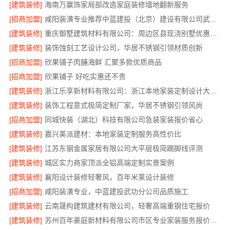
[建筑装修]
海南万赢饰家局部改造家庭装修墙地翻新服务
[招商加盟]
咸阳装潢专业推荐中蓝建投（北京）建设有限公司武功分公司
[建筑装修]
重庆御墅建筑材料有限公司：周边区县现浇别墅优惠活动
[建筑装修]
装饰蚀刻工艺设计公司，华居不锈钢引领材质创新
[招商加盟]
欣果铺子肉脯海鲜 汇聚多款优质商品
[招商加盟]
欣果铺子 好吃实惠还不贵
[建筑装修]
浙江乐享新材料有限公司：浙江本地家装定制设计大概报价
[建筑装修]
装饰工程意式极简定制厂家，华居不锈钢引领风尚
[招商加盟]
同城快装（湖北）科技有限公司急装家装报价省心
[建筑装修]
嘉兴美派建材：本地家装定制服务高性价比
[建筑装修]
江苏东钢金属家居有限公司大平层极简踢脚线评测
[建筑装修]
城区实力商家顶派全铝高端定制实景案例
[建筑装修]
襄阳设计装修轻奢风，百年米莱设计装修
[招商加盟]
咸阳装潢专业，中蓝建投武功分公司品质施工
[建筑装修]
云南晟构建筑建材有限公司，轻奢高端重钢住宅报价
[建筑装修]
苏州百年豪庭新材料有限公司市区专业家装服务报价老房翻新