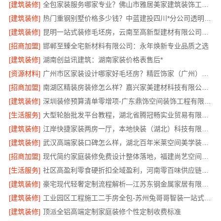
[建筑装修]
全包家装服务哪家专业？佛山市雅居美家建筑装饰工程有限公司
[建筑装修]
热门重钢别墅价格多少钱？中蓝建投四川*分公司透明报价
[建筑装修]
昆明一站式装修毛坯房，云南至高新型建材有限公司省心省心
[招商加盟]
邯郸至臻全宅新材料有限公司：永年焕新专业品质之选
[建筑装修]
湖南创益讯建筑：湖南家装价格表售后*
[资源材料]
广州市区家装设计哪家好毛坯房？精匠饰家（广州）家居建材有限公司为您解忧
[招商加盟]
南湖区精装房装修怎么样？嘉兴家美建材科技有限公司专业解答
[建筑装修]
深圳装修预算清单零增项-广东鼎饰空间装饰工程有限公司
[生活服务]
大型轮胎批发平台教程，湖北省腾冠畅实业贸易有限公司采购指南
[建筑装修]
江岸快捷家装两房一厅，本地快装（湖北）科技有限公司专业服务
[建筑装修]
武汉高端家装口碑怎么样，湖北百年米莱空间美学装饰材料有限公司
[招商加盟]
现代简约家庭装修免费设计整体落地，福建尚艺空间新材料科技有限公司
[生活服务]
社区高盈利零食硬折扣全域盈利，河南零百味供应链有限公司
[建筑装修]
豪宅现代轻奢定制流程解析—江苏东钢金属家居有限公司
[建筑装修]
工业园区工程施工二手房全包-苏州兔哥哥智装一站式服务
[建筑装修]
顶派全铝高端定制家庭装修个性定制收费标准