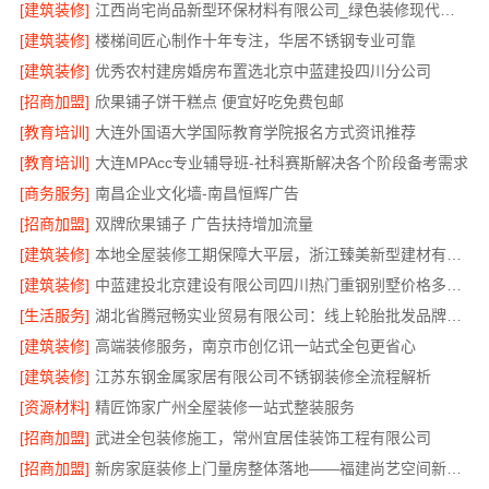
[建筑装修]
江西尚宅尚品新型环保材料有限公司_绿色装修现代风格靠谱吗
[建筑装修]
楼梯间匠心制作十年专注，华居不锈钢专业可靠
[建筑装修]
优秀农村建房婚房布置选北京中蓝建投四川分公司
[招商加盟]
欣果铺子饼干糕点 便宜好吃免费包邮
[教育培训]
大连外国语大学国际教育学院报名方式资讯推荐
[教育培训]
大连MPAcc专业辅导班-社科赛斯解决各个阶段备考需求
[商务服务]
南昌企业文化墙-南昌恒辉广告
[招商加盟]
双牌欣果铺子 广告扶持增加流量
[建筑装修]
本地全屋装修工期保障大平层，浙江臻美新型建材有限公司高效施工
[建筑装修]
中蓝建投北京建设有限公司四川热门重钢别墅价格多少钱
[生活服务]
湖北省腾冠畅实业贸易有限公司：线上轮胎批发品牌哪里买
[建筑装修]
高端装修服务，南京市创亿讯一站式全包更省心
[建筑装修]
江苏东钢金属家居有限公司不锈钢装修全流程解析
[资源材料]
精匠饰家广州全屋装修一站式整装服务
[招商加盟]
武进全包装修施工，常州宜居佳装饰工程有限公司
[招商加盟]
新房家庭装修上门量房整体落地——福建尚艺空间新材料科技有限公司