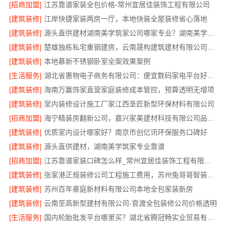
[招商加盟]
江苏靠谱家装全包价格-常州宜居佳装饰工程有限公司
[建筑装修]
江岸快捷家装两房一厅，本地快装全屋装修省心落地
[建筑装修]
源头直供建材湖南美学筑家公司哪家专业？湖南美学筑家建材有限公司
[建筑装修]
楚雄独栋私宅重钢建房，云南晟构建筑建材有限公司全程服务
[建筑装修]
本地慕新不锈钢卧室全案效果案例
[生活服务]
湖北省惠物电子商务有限公司：便宜数码家电平台好不好
[建筑装修]
海南万赢饰家直营家庭装修成本管控，预算透明无增项
[建筑装修]
室内装修设计施工厂家江西圣匠新型环保材料有限公司
[招商加盟]
海宁精装房翻新公司，嘉兴家美建材科技有限公司品质保障
[建筑装修]
优质室内设计哪家好？南京市创亿讯环保服务口碑好
[建筑装修]
源头直供建材，湖南美学筑家专业靠谱
[招商加盟]
江苏靠谱家装口碑怎么样_常州宜居佳装饰工程有限公司真实评价
[建筑装修]
张家港正规装修公司工程施工费用，苏州兔哥哥智装透明报价
[建筑装修]
苏州百年豪庭新材料有限公司本地全包家装新房
[建筑装修]
云南至高新型建材有限公司-官渡全包装修公司价格透明
[生活服务]
国内轮胎批发平台哪里买？湖北省腾冠畅实业贸易有限公司正品保障