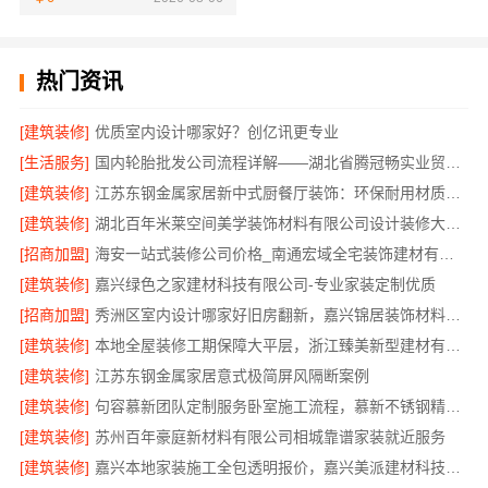
热门资讯
[建筑装修]
优质室内设计哪家好？创亿讯更专业
[生活服务]
国内轮胎批发公司流程详解——湖北省腾冠畅实业贸易有限公司
[建筑装修]
江苏东钢金属家居新中式厨餐厅装饰：环保耐用材质首选
[建筑装修]
湖北百年米莱空间美学装饰材料有限公司设计装修大平层实景案例
[招商加盟]
海安一站式装修公司价格_南通宏域全宅装饰建材有限公司
[建筑装修]
嘉兴绿色之家建材科技有限公司-专业家装定制优质
[招商加盟]
秀洲区室内设计哪家好旧房翻新，嘉兴锦居装饰材料有限公司靠谱
[建筑装修]
本地全屋装修工期保障大平层，浙江臻美新型建材有限公司规范施工
[建筑装修]
江苏东钢金属家居意式极简屏风隔断案例
[建筑装修]
句容慕新团队定制服务卧室施工流程，慕新不锈钢精准落地
[建筑装修]
苏州百年豪庭新材料有限公司相城靠谱家装就近服务
[建筑装修]
嘉兴本地家装施工全包透明报价，嘉兴美派建材科技有限公司