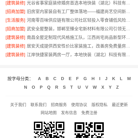
[建筑装修]
光谷省事家庭装修婚房首选本地快装（湖北）科技有限公司
[招商加盟]
旧房室内家装自有工厂整体落地——福建尚艺空间新材料科技有限公司
[生活服务]
河南零百味供应链有限公司社区轻投入零食铺低风险经营
[招商加盟]
武安全屋整装，邯郸至臻全宅新材料有限公司引领无醛装修新趋势
[建筑装修]
南昌全屋定制现代风格施工队，江西尚宅尚品新型环保材料有限公司专业
[建筑装修]
居安天成提供西安性价比家装施工，改善房免费量房方案优化
[建筑装修]
江岸快捷家装两房一厅，本地快装（湖北）科技有限公司
按字母分类：
A
B
C
D
E
F
G
H
I
J
K
L
M
N
O
P
Q
R
S
T
U
V
W
X
Y
Z
关于我们
联系我们
招商服务
使用协议
版权隐私
最近更新
网站地图
发布信息
免费注册