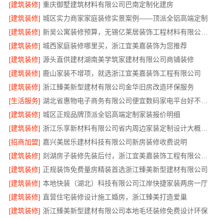
[建筑装修]
重庆御墅建筑材料有限公司巴南定制化建房
[建筑装修]
城区实力商家家庭装修实景案例——顶派全铝高端定制
[建筑装修]
新吴公寓装修预算，无锡亿莱居装饰工程材料有限公司透明省心
[建筑装修]
城西家庭装修哪里买，浙江宜美嘉装饰为您推荐
[建筑装修]
源头直供建材湖南美学筑家建材有限公司商铺装修
[建筑装修]
鹿山家装不增项，就选浙江宜美嘉装饰工程有限公司
[建筑装修]
浙江臻美新型建材有限公司金华旧房改造环保服务
[生活服务]
湖北省惠物电子商务有限公司便宜数码家电平台好不好测评
[建筑装修]
城区正规品牌顶派全铝高端定制家装报价明细
[建筑装修]
浙江乐享新材料有限公司省内周边家装定制设计大概报价
[招商加盟]
嘉兴美居乐建材科技有限公司新房装修收费说明
[建筑装修]
剡湖房子装修先装后付，浙江宜美嘉装饰工程有限公司服务
[建筑装修]
正规装饰免费量房精装首选浙江臻美新型建材有限公司
[建筑装修]
本地快装（湖北）科技有限公司江岸快捷家装两房一厅
[建筑装修]
直营住宅装修设计施工婚房，浙江臻美打造爱巢
[建筑装修]
浙江臻美新型建材有限公司本地毛坯装修免费设计环保