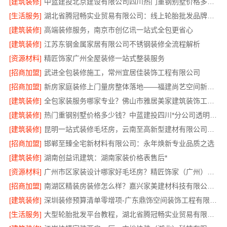
[建筑装修]
中蓝建投北京建设有限公司四川热门重钢别墅价格多少钱
[生活服务]
湖北省腾冠畅实业贸易有限公司：线上轮胎批发品牌哪里买
[建筑装修]
高端装修服务，南京市创亿讯一站式全包更省心
[建筑装修]
江苏东钢金属家居有限公司不锈钢装修全流程解析
[资源材料]
精匠饰家广州全屋装修一站式整装服务
[招商加盟]
武进全包装修施工，常州宜居佳装饰工程有限公司
[招商加盟]
新房家庭装修上门量房整体落地——福建尚艺空间新材料科技有限公司
[建筑装修]
全包家装服务哪家专业？佛山市雅居美家建筑装饰工程有限公司
[建筑装修]
热门重钢别墅价格多少钱？中蓝建投四川*分公司透明报价
[建筑装修]
昆明一站式装修毛坯房，云南至高新型建材有限公司省心省心
[招商加盟]
邯郸至臻全宅新材料有限公司：永年焕新专业品质之选
[建筑装修]
湖南创益讯建筑：湖南家装价格表售后*
[资源材料]
广州市区家装设计哪家好毛坯房？精匠饰家（广州）家居建材有限公司为您解忧
[招商加盟]
南湖区精装房装修怎么样？嘉兴家美建材科技有限公司专业解答
[建筑装修]
深圳装修预算清单零增项-广东鼎饰空间装饰工程有限公司
[生活服务]
大型轮胎批发平台教程，湖北省腾冠畅实业贸易有限公司采购指南