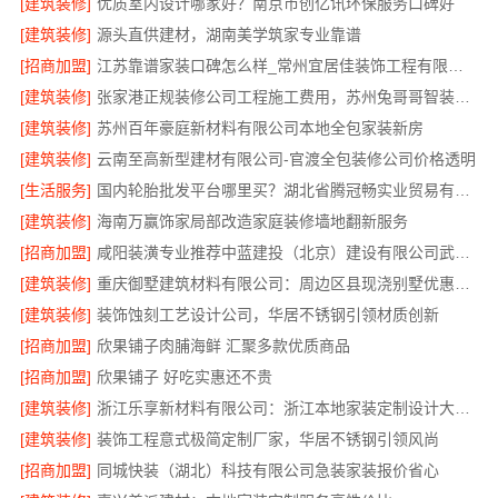
[建筑装修]
优质室内设计哪家好？南京市创亿讯环保服务口碑好
[建筑装修]
源头直供建材，湖南美学筑家专业靠谱
[招商加盟]
江苏靠谱家装口碑怎么样_常州宜居佳装饰工程有限公司真实评价
[建筑装修]
张家港正规装修公司工程施工费用，苏州兔哥哥智装透明报价
[建筑装修]
苏州百年豪庭新材料有限公司本地全包家装新房
[建筑装修]
云南至高新型建材有限公司-官渡全包装修公司价格透明
[生活服务]
国内轮胎批发平台哪里买？湖北省腾冠畅实业贸易有限公司正品保障
[建筑装修]
海南万赢饰家局部改造家庭装修墙地翻新服务
[招商加盟]
咸阳装潢专业推荐中蓝建投（北京）建设有限公司武功分公司
[建筑装修]
重庆御墅建筑材料有限公司：周边区县现浇别墅优惠活动
[建筑装修]
装饰蚀刻工艺设计公司，华居不锈钢引领材质创新
[招商加盟]
欣果铺子肉脯海鲜 汇聚多款优质商品
[招商加盟]
欣果铺子 好吃实惠还不贵
[建筑装修]
浙江乐享新材料有限公司：浙江本地家装定制设计大概报价
[建筑装修]
装饰工程意式极简定制厂家，华居不锈钢引领风尚
[招商加盟]
同城快装（湖北）科技有限公司急装家装报价省心