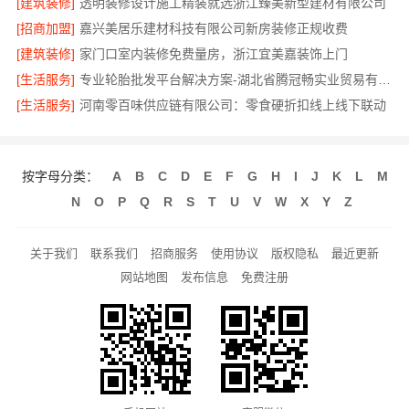
[建筑装修]
透明装修设计施工精装就选浙江臻美新型建材有限公司
[招商加盟]
嘉兴美居乐建材科技有限公司新房装修正规收费
[建筑装修]
家门口室内装修免费量房，浙江宜美嘉装饰上门
[生活服务]
专业轮胎批发平台解决方案-湖北省腾冠畅实业贸易有限公司
[生活服务]
河南零百味供应链有限公司：零食硬折扣线上线下联动
按字母分类：
A
B
C
D
E
F
G
H
I
J
K
L
M
N
O
P
Q
R
S
T
U
V
W
X
Y
Z
关于我们
联系我们
招商服务
使用协议
版权隐私
最近更新
网站地图
发布信息
免费注册