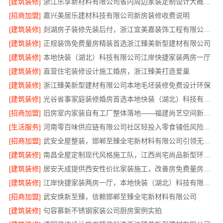
[建筑装修]
浙江乐享新材料有限公司省内周边家装定制设计大概报价
[招商加盟]
嘉兴美居乐建材科技有限公司新房装修收费说明
[建筑装修]
剡湖房子装修先装后付，浙江宜美嘉装饰工程有限公司服务
[建筑装修]
正规装饰免费量房精装首选浙江臻美新型建材有限公司
[建筑装修]
本地快装（湖北）科技有限公司江岸快捷家装两房一厅
[建筑装修]
直营住宅装修设计施工婚房，浙江臻美打造爱巢
[建筑装修]
浙江臻美新型建材有限公司本地毛坯装修免费设计环保
[建筑装修]
光谷省事家庭装修婚房首选本地快装（湖北）科技有限公司
[招商加盟]
旧房室内家装自有工厂整体落地——福建尚艺空间新材料科技有限公司
[生活服务]
河南零百味供应链有限公司社区轻投入零食铺低风险经营
[招商加盟]
武安全屋整装，邯郸至臻全宅新材料有限公司引领无醛装修新趋势
[建筑装修]
南昌全屋定制现代风格施工队，江西尚宅尚品新型环保材料有限公司专业
[建筑装修]
居安天成提供西安性价比家装施工，改善房免费量房方案优化
[建筑装修]
江岸快捷家装两房一厅，本地快装（湖北）科技有限公司
[招商加盟]
武安焕新至臻，信赖邯郸至臻全宅新材料有限公司
[建筑装修]
句容慕新不锈钢家装公司厨房案例实拍