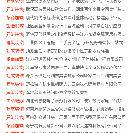
[建筑装修]
江岸快捷家装两房一厅，本地快装（湖北）科技有限公司专业服务
[建筑装修]
武汉高端家装口碑怎么样，湖北百年米莱空间美学装饰材料有限公司
[招商加盟]
现代简约家庭装修免费设计整体落地，福建尚艺空间新材料科技有限公司
[生活服务]
社区高盈利零食硬折扣全域盈利，河南零百味供应链有限公司
[建筑装修]
豪宅现代轻奢定制流程解析—江苏东钢金属家居有限公司
[建筑装修]
工业园区工程施工二手房全包-苏州兔哥哥智装一站式服务
[建筑装修]
顶派全铝高端定制家庭装修个性定制收费标准
[招商加盟]
江苏靠谱家装全包价格-常州宜居佳装饰工程有限公司
[建筑装修]
江岸快捷家装两房一厅，本地快装全屋装修省心落地
[建筑装修]
源头直供建材湖南美学筑家公司哪家专业？湖南美学筑家建材有限公司
[建筑装修]
楚雄独栋私宅重钢建房，云南晟构建筑建材有限公司全程服务
[建筑装修]
本地慕新不锈钢卧室全案效果案例
[生活服务]
湖北省惠物电子商务有限公司：便宜数码家电平台好不好
[建筑装修]
海南万赢饰家直营家庭装修成本管控，预算透明无增项
[建筑装修]
室内装修设计施工厂家江西圣匠新型环保材料有限公司
[招商加盟]
海宁精装房翻新公司，嘉兴家美建材科技有限公司品质保障