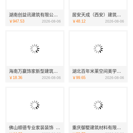
湖南创益讯建筑有限公司-长沙正规家装零增项承诺
居安天成（西安）建筑工程有限责任公司西安未央区一站式家装设计刚需房售后完善
￥947.53
￥48.12
2026-08-06
2026-08-06
海南万赢饰家新型建筑材料有限公司工期提速，刚需装修更高效
湖北百年米莱空间美学装饰材料有限公司襄阳设计装修轻奢风
￥18.36
￥99.65
2026-08-06
2026-08-06
佛山顺德专业家装装饰_佛山市雅居美家建筑装饰工程有限公司
重庆御墅建筑材料有限公司装配式木模售后保障服务