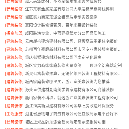
[建筑装修]
嘉兴美派建材：本地家装定制服务高性价比
[建筑装修]
江苏东钢金属家居有限公司大平层极简踢脚线评测
[建筑装修]
城区实力商家顶派全铝高端定制实景案例
[建筑装修]
襄阳设计装修轻奢风，百年米莱设计装修
[招商加盟]
咸阳装潢专业，中蓝建投武功分公司品质施工
[建筑装修]
云南晟构建筑建材有限公司，轻奢高端重钢住宅报价
[建筑装修]
苏州百年豪庭新材料有限公司市区专业家装服务报价老房翻新
[建筑装修]
重庆御墅建筑材料有限公司巴南定制化建房
[建筑装修]
城区实力商家家庭装修实景案例——顶派全铝高端定制
[建筑装修]
新吴公寓装修预算，无锡亿莱居装饰工程材料有限公司透明省心
[建筑装修]
城西家庭装修哪里买，浙江宜美嘉装饰为您推荐
[建筑装修]
源头直供建材湖南美学筑家建材有限公司商铺装修
[建筑装修]
鹿山家装不增项，就选浙江宜美嘉装饰工程有限公司
[建筑装修]
浙江臻美新型建材有限公司金华旧房改造环保服务
[生活服务]
湖北省惠物电子商务有限公司便宜数码家电平台好不好测评
[建筑装修]
城区正规品牌顶派全铝高端定制家装报价明细