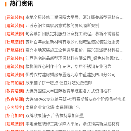
热门资讯
[建筑装修]
本地全屋装修工期保障大平层，浙江臻美新型建材有限公司规范施工
[建筑装修]
江苏东钢金属家居意式极简屏风隔断案例
[建筑装修]
句容慕新团队定制服务卧室施工流程，慕新不锈钢精准落地
[建筑装修]
苏州百年豪庭新材料有限公司相城靠谱家装就近服务
[建筑装修]
嘉兴本地家装施工全包透明报价，嘉兴美派建材科技有限公司
[建筑装修]
江西尚宅尚品新型环保材料有限公司_绿色装修现代风格靠谱吗
[建筑装修]
楼梯间匠心制作十年专注，华居不锈钢专业可靠
[建筑装修]
优秀农村建房婚房布置选北京中蓝建投四川分公司
[招商加盟]
欣果铺子饼干糕点 便宜好吃免费包邮
[教育培训]
大连外国语大学国际教育学院报名方式资讯推荐
[教育培训]
大连MPAcc专业辅导班-社科赛斯解决各个阶段备考需求
[商务服务]
南昌企业文化墙-南昌恒辉广告
[招商加盟]
双牌欣果铺子 广告扶持增加流量
[建筑装修]
本地全屋装修工期保障大平层，浙江臻美新型建材有限公司高效施工