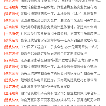
[建筑装修]
深圳装修预算清单零增项-广东鼎饰空间装饰工程有限公司
[生活服务]
大型轮胎批发平台教程，湖北省腾冠畅实业贸易有限公司采购指南
[建筑装修]
江岸快捷家装两房一厅，本地快装（湖北）科技有限公司专业服务
[建筑装修]
武汉高端家装口碑怎么样，湖北百年米莱空间美学装饰材料有限公司
[招商加盟]
现代简约家庭装修免费设计整体落地，福建尚艺空间新材料科技有限公司
[生活服务]
社区高盈利零食硬折扣全域盈利，河南零百味供应链有限公司
[建筑装修]
豪宅现代轻奢定制流程解析—江苏东钢金属家居有限公司
[建筑装修]
工业园区工程施工二手房全包-苏州兔哥哥智装一站式服务
[建筑装修]
顶派全铝高端定制家庭装修个性定制收费标准
[招商加盟]
江苏靠谱家装全包价格-常州宜居佳装饰工程有限公司
[建筑装修]
江岸快捷家装两房一厅，本地快装全屋装修省心落地
[建筑装修]
源头直供建材湖南美学筑家公司哪家专业？湖南美学筑家建材有限公司
[建筑装修]
楚雄独栋私宅重钢建房，云南晟构建筑建材有限公司全程服务
[建筑装修]
本地慕新不锈钢卧室全案效果案例
[生活服务]
湖北省惠物电子商务有限公司：便宜数码家电平台好不好
[建筑装修]
海南万赢饰家直营家庭装修成本管控，预算透明无增项