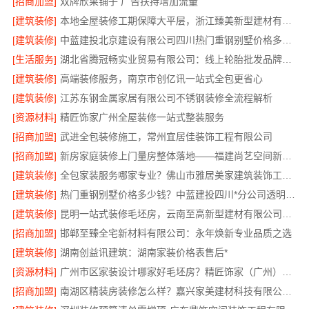
[招商加盟]
双牌欣果铺子 广告扶持增加流量
[建筑装修]
本地全屋装修工期保障大平层，浙江臻美新型建材有限公司高效施工
[建筑装修]
中蓝建投北京建设有限公司四川热门重钢别墅价格多少钱
[生活服务]
湖北省腾冠畅实业贸易有限公司：线上轮胎批发品牌哪里买
[建筑装修]
高端装修服务，南京市创亿讯一站式全包更省心
[建筑装修]
江苏东钢金属家居有限公司不锈钢装修全流程解析
[资源材料]
精匠饰家广州全屋装修一站式整装服务
[招商加盟]
武进全包装修施工，常州宜居佳装饰工程有限公司
[招商加盟]
新房家庭装修上门量房整体落地——福建尚艺空间新材料科技有限公司
[建筑装修]
全包家装服务哪家专业？佛山市雅居美家建筑装饰工程有限公司
[建筑装修]
热门重钢别墅价格多少钱？中蓝建投四川*分公司透明报价
[建筑装修]
昆明一站式装修毛坯房，云南至高新型建材有限公司省心省心
[招商加盟]
邯郸至臻全宅新材料有限公司：永年焕新专业品质之选
[建筑装修]
湖南创益讯建筑：湖南家装价格表售后*
[资源材料]
广州市区家装设计哪家好毛坯房？精匠饰家（广州）家居建材有限公司为您解忧
[招商加盟]
南湖区精装房装修怎么样？嘉兴家美建材科技有限公司专业解答