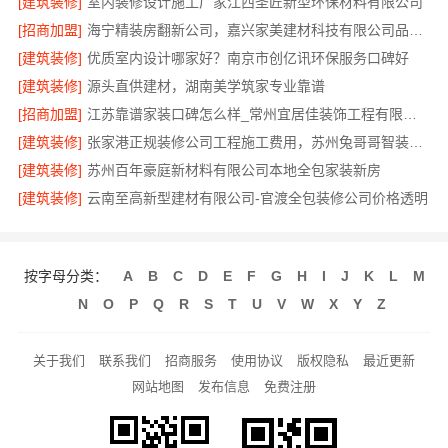
[建筑装修]
室内装修设计施工厂家江西圣匠新型环保材料有限公司
[招商加盟]
海宁精装房翻新公司，嘉兴家美建材科技有限公司品质保障
[建筑装修]
优质室内设计哪家好？南京市创亿讯环保服务口碑好
[建筑装修]
源头直供建材，湖南美学筑家专业靠谱
[招商加盟]
江苏靠谱家装口碑怎么样_常州宜居佳装饰工程有限公司真实评价
[建筑装修]
张家港正规装修公司工程施工费用，苏州兔哥哥智装透明报价
[建筑装修]
苏州百年豪庭新材料有限公司本地全包家装新房
[建筑装修]
云南至高新型建材有限公司-官渡全包装修公司价格透明
按字母分类：
A
B
C
D
E
F
G
H
I
J
K
L
M
N
O
P
Q
R
S
T
U
V
W
X
Y
Z
关于我们
联系我们
招商服务
使用协议
版权隐私
最近更新
网站地图
发布信息
免费注册