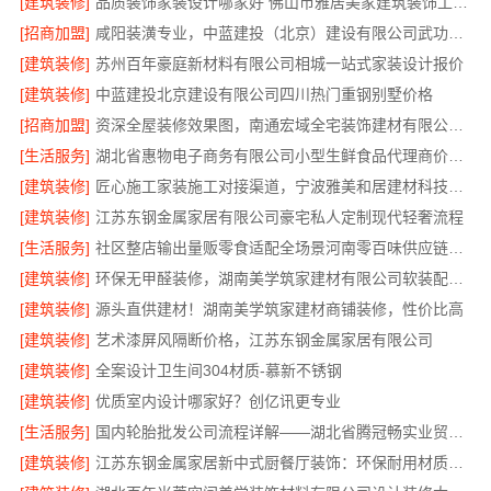
[建筑装修]
品质装饰家装设计哪家好 佛山市雅居美家建筑装饰工程有限公司
[招商加盟]
咸阳装潢专业，中蓝建投（北京）建设有限公司武功分公司
[建筑装修]
苏州百年豪庭新材料有限公司相城一站式家装设计报价
[建筑装修]
中蓝建投北京建设有限公司四川热门重钢别墅价格
[招商加盟]
资深全屋装修效果图，南通宏域全宅装饰建材有限公司为您呈现
[生活服务]
湖北省惠物电子商务有限公司小型生鲜食品代理商价格指南
[建筑装修]
匠心施工家装施工对接渠道，宁波雅美和居建材科技有限公司
[建筑装修]
江苏东钢金属家居有限公司豪宅私人定制现代轻奢流程
[生活服务]
社区整店输出量贩零食适配全场景河南零百味供应链有限公司
[建筑装修]
环保无甲醛装修，湖南美学筑家建材有限公司软装配套一站式搞定
[建筑装修]
源头直供建材！湖南美学筑家建材商铺装修，性价比高
[建筑装修]
艺术漆屏风隔断价格，江苏东钢金属家居有限公司
[建筑装修]
全案设计卫生间304材质-慕新不锈钢
[建筑装修]
优质室内设计哪家好？创亿讯更专业
[生活服务]
国内轮胎批发公司流程详解——湖北省腾冠畅实业贸易有限公司
[建筑装修]
江苏东钢金属家居新中式厨餐厅装饰：环保耐用材质首选