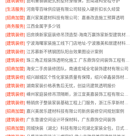
[建筑装修]
昆明重钢装配式别墅终身维保，云南晟构全程守护
[生活服务]
河南零百味供应链有限公司轻投入硬折扣长久经营
[招商加盟]
嘉兴家美建材科技有限公司：嘉善改造施工预算透明
[商务服务]
江西金属字多少钱
[建筑装修]
旧房焕新家庭装修吊顶造型-海南万赢饰家新型建筑材料有限公司
[建筑装修]
宁波海曙家装施工线下门店地址-宁波雅美和居建材科技有限公司
[建筑装修]
江苏慕新不锈钢团队阳台效果图设计案例
[建筑装修]
珠三角正规装饰透明化施工 广东鼎饰空间装饰工程有限公司
[招商加盟]
海安二手房装修团队，南通宏域全宅装饰建材有限公司
[建筑装修]
绍兴越城区个性化家装质量有保障，绍兴卓鑫装饰材料有限公司
[建筑装修]
湖南家装价格表售后无忧，创益讯建筑透明报价
[建筑装修]
嵊州家庭装修吊顶隔断，浙江宜美嘉装饰工程有限公司专业施工
[建筑装修]
畅销房子整装家装基础工程上门服务，浙江乐享新材料有限公司省心到家
[招商加盟]
嘉兴美居乐建材科技有限公司新房装修空间规划案例
[建筑装修]
广东靠谱空间设计环保材料，广东鼎饰空间装饰
[招商加盟]
同城快装（湖北）科技有限公司湖北家装全包，日式原木风快速入住