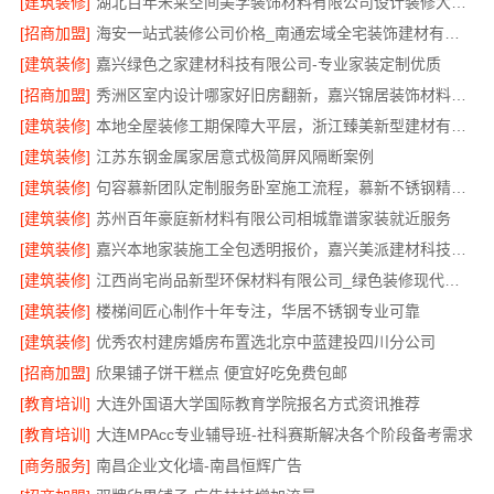
[建筑装修]
湖北百年米莱空间美学装饰材料有限公司设计装修大平层实景案例
[招商加盟]
海安一站式装修公司价格_南通宏域全宅装饰建材有限公司
[建筑装修]
嘉兴绿色之家建材科技有限公司-专业家装定制优质
[招商加盟]
秀洲区室内设计哪家好旧房翻新，嘉兴锦居装饰材料有限公司靠谱
[建筑装修]
本地全屋装修工期保障大平层，浙江臻美新型建材有限公司规范施工
[建筑装修]
江苏东钢金属家居意式极简屏风隔断案例
[建筑装修]
句容慕新团队定制服务卧室施工流程，慕新不锈钢精准落地
[建筑装修]
苏州百年豪庭新材料有限公司相城靠谱家装就近服务
[建筑装修]
嘉兴本地家装施工全包透明报价，嘉兴美派建材科技有限公司
[建筑装修]
江西尚宅尚品新型环保材料有限公司_绿色装修现代风格靠谱吗
[建筑装修]
楼梯间匠心制作十年专注，华居不锈钢专业可靠
[建筑装修]
优秀农村建房婚房布置选北京中蓝建投四川分公司
[招商加盟]
欣果铺子饼干糕点 便宜好吃免费包邮
[教育培训]
大连外国语大学国际教育学院报名方式资讯推荐
[教育培训]
大连MPAcc专业辅导班-社科赛斯解决各个阶段备考需求
[商务服务]
南昌企业文化墙-南昌恒辉广告