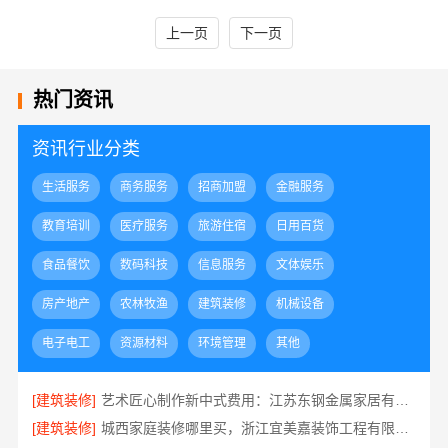
上一页
下一页
热门资讯
资讯行业分类
生活服务
商务服务
招商加盟
金融服务
教育培训
医疗服务
旅游住宿
日用百货
食品餐饮
数码科技
信息服务
文体娱乐
房产地产
农林牧渔
建筑装修
机械设备
电子电工
资源材料
环境管理
其他
[建筑装修]
艺术匠心制作新中式费用：江苏东钢金属家居有限公司透明报价一览
[建筑装修]
城西家庭装修哪里买，浙江宜美嘉装饰工程有限公司在