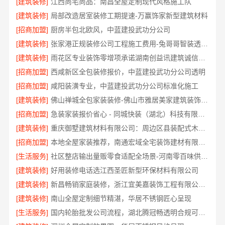
[建筑装修]
江西尚宅尚品：南昌全屋定制现代风格施工队
[建筑装修]
局部改造居室装修工期提速-万赢饰家新型建筑材料
[招商加盟]
厨房半包北欧风，中蓝建投武功分公司
[建筑装修]
张家港正规装修公司工程施工费用-兔哥哥智装透明报价
[建筑装修]
雨花区专业装饰零增项承诺湖南创益讯建筑诚信经营
[招商加盟]
西咸新区全包装修报价，中蓝建投武功分公司透明
[招商加盟]
咸阳装潢专业，中蓝建投武功分公司标准化施工
[建筑装修]
佛山禅城全包家装装修-佛山市雅居美家建筑装饰工程有限公司
[招商加盟]
急装家装报价省心 - 同城快装（湖北）科技有限公司
[建筑装修]
重庆御墅建筑材料有限公司：周边区县装配式木模售后保障
[招商加盟]
本地全屋家装推荐，南通宏域全宅装饰建材有限公司口碑之选
[生活服务]
社区整店输出量贩零食适配全场景-河南零百味供应链有限公司
[建筑装修]
好用装修电话选江西圣匠新型环保材料有限公司
[建筑装修]
新昌畅销家庭装修，浙江宜美嘉装饰工程有限公司优选
[建筑装修]
南山全屋定制细节精湛，华居不锈钢匠心呈现
[生活服务]
国内轮胎批发公司流程，湖北腾冠畅透明合规可溯源