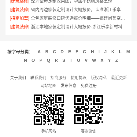
[建筑装修]
深圳全屋定制效果图，华居不锈钢风格呈现
[建筑装修]
省内周边家装定制设计大概报价，认准浙江乐享新材料有限公司
[招商加盟]
全包家庭装修口碑优选报价明细——福建尚艺空间新材料科技
[建筑装修]
浙江本地家装定制设计大概报价-浙江乐享新材料有限公司
按字母分类：
A
B
C
D
E
F
G
H
I
J
K
L
M
N
O
P
Q
R
S
T
U
V
W
X
Y
Z
关于我们
联系我们
招商服务
使用协议
版权隐私
最近更新
网站地图
发布信息
免费注册
手机网站
客服微信