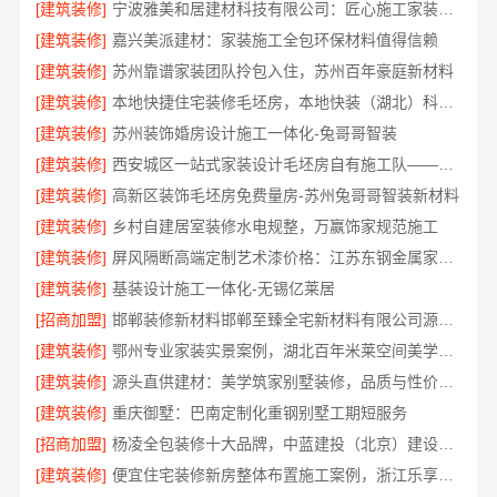
[建筑装修]
宁波雅美和居建材科技有限公司：匠心施工家装改造二手房改造
[建筑装修]
嘉兴美派建材：家装施工全包环保材料值得信赖
[建筑装修]
苏州靠谱家装团队拎包入住，苏州百年豪庭新材料
[建筑装修]
本地快捷住宅装修毛坯房，本地快装（湖北）科技闪电交付
[建筑装修]
苏州装饰婚房设计施工一体化-兔哥哥智装
[建筑装修]
西安城区一站式家装设计毛坯房自有施工队——居安天成
[建筑装修]
高新区装饰毛坯房免费量房-苏州兔哥哥智装新材料
[建筑装修]
乡村自建居室装修水电规整，万赢饰家规范施工
[建筑装修]
屏风隔断高端定制艺术漆价格：江苏东钢金属家居不锈钢
[建筑装修]
基装设计施工一体化-无锡亿莱居
[招商加盟]
邯郸装修新材料邯郸至臻全宅新材料有限公司源头环保
[建筑装修]
鄂州专业家装实景案例，湖北百年米莱空间美学装饰
[建筑装修]
源头直供建材：美学筑家别墅装修，品质与性价比并存
[建筑装修]
重庆御墅：巴南定制化重钢别墅工期短服务
[招商加盟]
杨凌全包装修十大品牌，中蓝建投（北京）建设有限公司武功分公司服务
[建筑装修]
便宜住宅装修新房整体布置施工案例，浙江乐享新材料有限公司