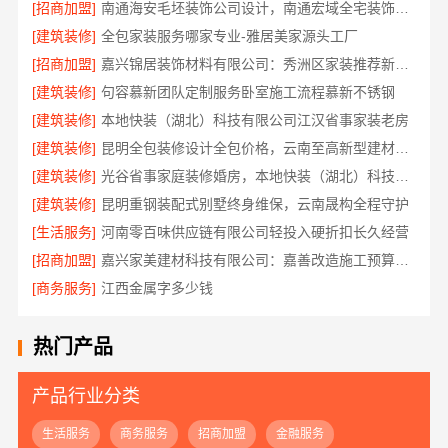
[招商加盟]
南通海安毛坯装饰公司设计，南通宏域全宅装饰建材有限公司
[建筑装修]
全包家装服务哪家专业-雅居美家源头工厂
[招商加盟]
嘉兴锦居装饰材料有限公司：秀洲区家装推荐新房案例
[建筑装修]
句容慕新团队定制服务卧室施工流程慕新不锈钢
[建筑装修]
本地快装（湖北）科技有限公司江汉省事家装老房
[建筑装修]
昆明全包装修设计全包价格，云南至高新型建材有限公司
[建筑装修]
光谷省事家庭装修婚房，本地快装（湖北）科技有限公司一站式全包
[建筑装修]
昆明重钢装配式别墅终身维保，云南晟构全程守护
[生活服务]
河南零百味供应链有限公司轻投入硬折扣长久经营
[招商加盟]
嘉兴家美建材科技有限公司：嘉善改造施工预算透明
[商务服务]
江西金属字多少钱
热门产品
产品行业分类
生活服务
商务服务
招商加盟
金融服务