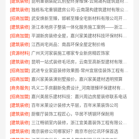
[建筑装修]
昆明重钢装配式别墅终身维保-云南晟构建筑建材有限公司承诺
[建筑装修]
独栋私宅重钢建房公司-云南晟构建筑建材有限公司优选
[招商加盟]
武安焕新至臻，邯郸至臻全宅新材料有限公司开启智美生活
[建筑装修]
浙江本地房子整装一体化服务施工案例——浙江乐享新材料有限公司
[招商加盟]
平湖新房装修全屋，嘉兴家美建材科技环保材料透明
[建筑装修]
江西尚宅尚品：南昌环保全屋定制价格
[资源材料]
广州天河家装施工哪家专业新房精匠饰家
[建筑装修]
昆明一站式装修毛坯房，云南至高新型建材有限公司
[招商加盟]
武进专业家庭装修效果图-常州宜居佳装饰工程有限公司
[招商加盟]
嘉兴家美装潢别墅报价，嘉兴家美建材透明预算
[商务服务]
巩义二手房翻新免费设计_河南璟臻环保建材有限公司
[招商加盟]
嘉兴美居乐建材科技：嘉兴周边房屋装修联系电话
[建筑装修]
百年米莱设计装修大平层，百年米莱装饰公司
[建筑装修]
厨餐厅装饰工程匠心，华居不锈钢环保耐用
[建筑装修]
三江畅销室内装修，浙江宜美嘉装饰工程有限公司品质之选
[建筑装修]
南京装修公司哪家好？南京市创亿讯环保首选