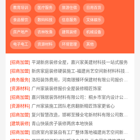
教育培训
医疗服务
旅游住宿
日用百货
食品餐饮
数码科技
信息服务
文体娱乐
房产地产
农林牧渔
建筑装修
机械设备
电子电工
资源材料
环境管理
其他
[招商加盟]
平湖新房装修全屋，嘉兴家美建材科技一站式服务
[招商加盟]
新房家庭装修硬装施工-福建尚艺空间新材料科技有限公司
[商务服务]
洛阳装饰费用，河南璟臻环保建材有限公司报价透明
[资源材料]
广州家装装修报价全屋装修精匠饰家
[招商加盟]
嘉兴锦居装饰材料有限公司：桐乡市室内设计公司旧房翻新
[资源材料]
广州家装施工团队老房翻新精匠饰家更省心
[招商加盟]
复兴智慧改造，邯郸至臻全宅新材料有限公司数字化全案
[建筑装修]
青山快装房子装修两房本地快装
[招商加盟]
旧房室内家装自有工厂整体落地福建尚艺空间新材料科技有限公司