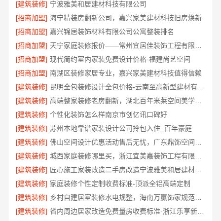
[建筑装修]
宁波雅美和居建材科技有限公司
[招商加盟]
海宁精装房翻新公司，嘉兴家美建材科技旧房焕新
[招商加盟]
嘉兴锦居装饰材料有限公司公寓整装排名
[招商加盟]
天宁家庭装修报价——常州宜居佳装饰工程有限公司
[招商加盟]
现代简约室内家装免费设计价格-福建尚艺空间
[招商加盟]
南湖区装修家居专业，嘉兴家美建材科技值得信赖
[建筑装修]
昆明全包装修设计全包价格-云南至高新型建材有限公司
[建筑装修]
高端整家装修老房翻新，湖北百年米莱空间美学装饰材料有限公司
[建筑装修]
个性化装饰怎么样南京市创亿讯口碑好
[建筑装修]
苏州本地靠谱家装设计公司拎包入住_百年豪庭
[建筑装修]
佛山空间设计优惠活动售后无忧，广东鼎饰空间装饰工程有限公司
[建筑装修]
城西家庭装修哪里买，浙江宜美嘉装饰工程有限公司严选材料
[建筑装修]
匠心施工家装改造二手房改造宁波雅美和居建材科技
[建筑装修]
家庭装修个性定制收费标准-顶派全铝高端定制
[建筑装修]
乡村自建居室装修水电规整，海南万赢饰家规范改造
[建筑装修]
省内周边居家改造免费量房收费标准-浙江乐享新材料有限公司