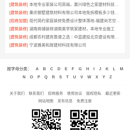
[建筑装修]
本地专业家装公司高端，嘉兴绿色之家建材科技有限公司
[建筑装修]
重庆御墅建筑材料有限公司本地免拆模板多少钱一平
[招商加盟]
现代简约家庭装修免费设计整体落地-福建尚艺空间新材料科技有限公司
[建筑装修]
湖南商铺装修湖南美学筑家建材，本地专业施工
[建筑装修]
成都农村建房靠谱之选｜中蓝建投北京建设有限公司四川
[建筑装修]
宁波雅美和居建材科技有限公司
按字母分类：
A
B
C
D
E
F
G
H
I
J
K
L
M
N
O
P
Q
R
S
T
U
V
W
X
Y
Z
关于我们
联系我们
招商服务
使用协议
版权隐私
最近更新
网站地图
发布信息
免费注册