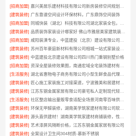
[招商加盟]
嘉兴美居乐建材科技有限公司新房装修空间规划案例
[建筑装修]
广东靠谱空间设计环保材料，广东鼎饰空间装饰
[招商加盟]
同城快装（湖北）科技有限公司湖北家装全包，日式原木风快速入住
[建筑装修]
品质装饰家装设计哪家好 佛山市雅居美家建筑装饰工程有限公司
[招商加盟]
咸阳装潢专业，中蓝建投（北京）建设有限公司武功分公司
[建筑装修]
苏州百年豪庭新材料有限公司相城一站式家装设计报价
[建筑装修]
中蓝建投北京建设有限公司四川热门重钢别墅价格
[招商加盟]
资深全屋装修效果图，南通宏域全宅装饰建材有限公司为您呈现
[生活服务]
湖北省惠物电子商务有限公司小型生鲜食品代理商价格指南
[建筑装修]
匠心施工家装施工对接渠道，宁波雅美和居建材科技有限公司
[建筑装修]
江苏东钢金属家居有限公司豪宅私人定制现代轻奢流程
[生活服务]
社区整店输出量贩零食适配全场景河南零百味供应链有限公司
[建筑装修]
环保无甲醛装修，湖南美学筑家建材有限公司软装配套一站式搞定
[建筑装修]
源头直供建材！湖南美学筑家建材商铺装修，性价比高
[建筑装修]
艺术漆屏风隔断价格，江苏东钢金属家居有限公司
[建筑装修]
全案设计卫生间304材质-慕新不锈钢