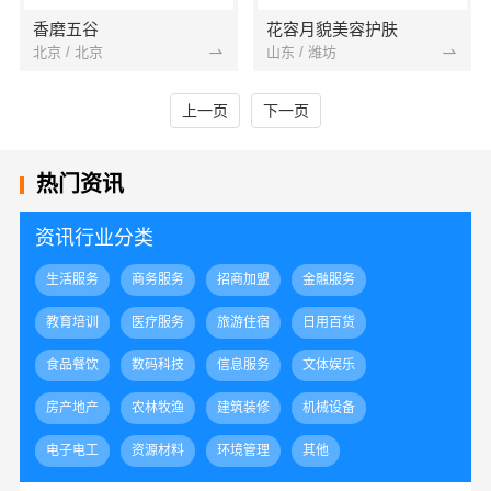
香磨五谷
花容月貌美容护肤
北京 / 北京
山东 / 潍坊
上一页
下一页
热门资讯
资讯行业分类
生活服务
商务服务
招商加盟
金融服务
教育培训
医疗服务
旅游住宿
日用百货
食品餐饮
数码科技
信息服务
文体娱乐
房产地产
农林牧渔
建筑装修
机械设备
电子电工
资源材料
环境管理
其他