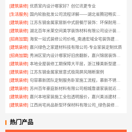
[建筑装修]
优质室内设计哪家好？创亿讯更专业
[生活服务]
国内轮胎批发公司流程详解——湖北省腾冠畅实业贸易有限公司
[建筑装修]
江苏东钢金属家居新中式厨餐厅装饰：环保耐用材质首选
[建筑装修]
湖北百年米莱空间美学装饰材料有限公司设计装修大平层实景案例
[招商加盟]
海安一站式装修公司价格_南通宏域全宅装饰建材有限公司
[建筑装修]
嘉兴绿色之家建材科技有限公司-专业家装定制优质
[招商加盟]
秀洲区室内设计哪家好旧房翻新，嘉兴锦居装饰材料有限公司靠谱
[建筑装修]
本地全屋装修工期保障大平层，浙江臻美新型建材有限公司规范施工
[建筑装修]
江苏东钢金属家居意式极简屏风隔断案例
[建筑装修]
句容慕新团队定制服务卧室施工流程，慕新不锈钢精准落地
[建筑装修]
苏州百年豪庭新材料有限公司相城靠谱家装就近服务
[建筑装修]
嘉兴本地家装施工全包透明报价，嘉兴美派建材科技有限公司
[建筑装修]
江西尚宅尚品新型环保材料有限公司_绿色装修现代风格靠谱吗
热门产品