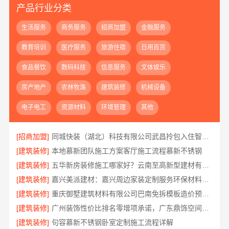
产品行业分类
生活服务
商务服务
招商加盟
金融服务
教育培训
医疗服务
旅游住宿
日用百货
食品餐饮
数码科技
信息服务
文体娱乐
房产地产
农林牧渔
建筑装修
机械设备
电子电工
资源材料
环境管理
其他
[招商加盟]
同城快装（湖北）科技有限公司武昌拎包入住智能家装
[建筑装修]
本地慕新团队施工方案客厅施工流程慕新不锈钢
[建筑装修]
五华新房装修施工哪家好？云南至高新型建材有限公司专业可靠
[建筑装修]
嘉兴美派建材：嘉兴周边家装定制服务环保材料，品质实惠
[建筑装修]
重庆御墅建筑材料有限公司巴南免拆模板造价预算抗震防风
[建筑装修]
广州装饰性价比排名零增项承诺，广东鼎饰空间装饰
[建筑装修]
句容慕新不锈钢卧室定制施工流程详解