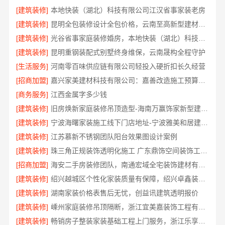
[建筑装修]
本地快装（湖北）科技有限公司江汉省事家装老房
[建筑装修]
昆明全包装修设计全包价格，云南至高新型建材有限公司
[建筑装修]
光谷省事家庭装修婚房，本地快装（湖北）科技有限公司一站式全包
[建筑装修]
昆明重钢装配式别墅终身维保，云南晟构全程守护
[生活服务]
河南零百味供应链有限公司轻投入硬折扣长久经营
[招商加盟]
嘉兴家美建材科技有限公司：嘉善改造施工预算透明
[商务服务]
江西金属字多少钱
[建筑装修]
旧房焕新家庭装修吊顶造型-海南万赢饰家新型建筑材料有限公司
[建筑装修]
宁波海曙家装施工线下门店地址-宁波雅美和居建材科技有限公司
[建筑装修]
江苏慕新不锈钢团队阳台效果图设计案例
[建筑装修]
珠三角正规装饰透明化施工 广东鼎饰空间装饰工程有限公司
[招商加盟]
海安二手房装修团队，南通宏域全宅装饰建材有限公司
[建筑装修]
绍兴越城区个性化家装质量有保障，绍兴卓鑫装饰材料有限公司
[建筑装修]
湖南家装价格表售后无忧，创益讯建筑透明报价
[建筑装修]
嵊州家庭装修吊顶隔断，浙江宜美嘉装饰工程有限公司专业施工
[建筑装修]
畅销房子整装家装基础工程上门服务，浙江乐享新材料有限公司省心到家