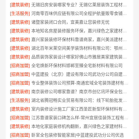
[建筑装修]
无锡旧房安装哪家专业？无锡亿莱居装饰工程材料有限公司标准化施工
[生活服务]
河南零百味供应链有限公司全程护航量贩零食铺无忧经营
[建筑装修]
诸暨家装闭口合同，宜美嘉让您装修无忧
[建筑装修]
本地知名房屋装修服务环保，嘉兴绿色之家建材科技有限公司
[建筑装修]
嘉兴家装装修环保材料靠谱商家，嘉兴美派建材国家标准严选辅材
[建筑装修]
湖北百年米莱空间美学装饰材料有限公司：鄂州专业家装实景分享
[建筑装修]
品质装饰家装设计哪家好佛山市雅居美家建筑装饰工程有限公司
[招商加盟]
全宅焕新环保材料邯郸至臻全宅新材料有限公司
[招商加盟]
中蓝建投（北京）建设有限公司武功分公司自建房全包装修新中式
[招商加盟]
专业整体装饰公司预算-南通宏域全宅装饰建材有限公司
[建筑装修]
南京装修公司哪家靠谱？南京市创亿讯环保全包服务
[生活服务]
湖北省腾冠畅实业贸易有限公司：线下轮胎批发公司怎么做
[建筑装修]
室内装修设计施工厂家江西圣匠新型环保材料有限公司
[招商加盟]
江苏靠谱家装口碑怎么样-常州宜居佳装饰工程有限公司
[建筑装修]
本地化家庭装修机构翻新，嘉兴绿色之家建材科技有限公司
[招商加盟]
卧室全包装修智能家居|中蓝建投武功分公司优选