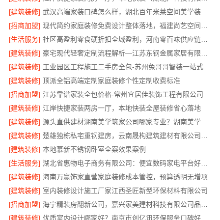
[建筑装修]
武汉高端家装口碑怎么样，湖北百年米莱空间美学装饰材料有限公司
[招商加盟]
现代简约家庭装修免费设计整体落地，福建尚艺空间新材料科技有限公司
[生活服务]
社区高盈利零食硬折扣全域盈利，河南零百味供应链有限公司
[建筑装修]
豪宅现代轻奢定制流程解析—江苏东钢金属家居有限公司
[建筑装修]
工业园区工程施工二手房全包-苏州兔哥哥智装一站式服务
[建筑装修]
顶派全铝高端定制家庭装修个性定制收费标准
[招商加盟]
江苏靠谱家装全包价格-常州宜居佳装饰工程有限公司
[建筑装修]
江岸快捷家装两房一厅，本地快装全屋装修省心落地
[建筑装修]
源头直供建材湖南美学筑家公司哪家专业？湖南美学筑家建材有限公司
[建筑装修]
楚雄独栋私宅重钢建房，云南晟构建筑建材有限公司全程服务
[建筑装修]
本地慕新不锈钢卧室全案效果案例
[生活服务]
湖北省惠物电子商务有限公司：便宜数码家电平台好不好
[建筑装修]
海南万赢饰家直营家庭装修成本管控，预算透明无增项
[建筑装修]
室内装修设计施工厂家江西圣匠新型环保材料有限公司
[招商加盟]
海宁精装房翻新公司，嘉兴家美建材科技有限公司品质保障
[建筑装修]
优质室内设计哪家好？南京市创亿讯环保服务口碑好