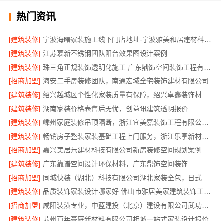
热门资讯
[建筑装修]
宁波海曙家装施工线下门店地址-宁波雅美和居建材科技有限公司
[建筑装修]
江苏慕新不锈钢团队阳台效果图设计案例
[建筑装修]
珠三角正规装饰透明化施工 广东鼎饰空间装饰工程有限公司
[招商加盟]
海安二手房装修团队，南通宏域全宅装饰建材有限公司
[建筑装修]
绍兴越城区个性化家装质量有保障，绍兴卓鑫装饰材料有限公司
[建筑装修]
湖南家装价格表售后无忧，创益讯建筑透明报价
[建筑装修]
嵊州家庭装修吊顶隔断，浙江宜美嘉装饰工程有限公司专业施工
[建筑装修]
畅销房子整装家装基础工程上门服务，浙江乐享新材料有限公司省心到家
[招商加盟]
嘉兴美居乐建材科技有限公司新房装修空间规划案例
[建筑装修]
广东靠谱空间设计环保材料，广东鼎饰空间装饰
[招商加盟]
同城快装（湖北）科技有限公司湖北家装全包，日式原木风快速入住
[建筑装修]
品质装饰家装设计哪家好 佛山市雅居美家建筑装饰工程有限公司
[招商加盟]
咸阳装潢专业，中蓝建投（北京）建设有限公司武功分公司
[建筑装修]
苏州百年豪庭新材料有限公司相城一站式家装设计报价