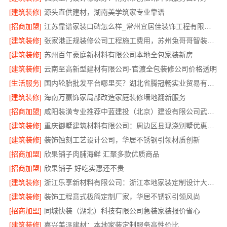
[建筑装修]
源头直供建材，湖南美学筑家专业靠谱
[招商加盟]
江苏靠谱家装口碑怎么样_常州宜居佳装饰工程有限公司真实评价
[建筑装修]
张家港正规装修公司工程施工费用，苏州兔哥哥智装透明报价
[建筑装修]
苏州百年豪庭新材料有限公司本地全包家装新房
[建筑装修]
云南至高新型建材有限公司-官渡全包装修公司价格透明
[生活服务]
国内轮胎批发平台哪里买？湖北省腾冠畅实业贸易有限公司正品保障
[建筑装修]
海南万赢饰家局部改造家庭装修墙地翻新服务
[招商加盟]
咸阳装潢专业推荐中蓝建投（北京）建设有限公司武功分公司
[建筑装修]
重庆御墅建筑材料有限公司：周边区县现浇别墅优惠活动
[建筑装修]
装饰蚀刻工艺设计公司，华居不锈钢引领材质创新
[招商加盟]
欣果铺子肉脯海鲜 汇聚多款优质商品
[招商加盟]
欣果铺子 好吃实惠还不贵
[建筑装修]
浙江乐享新材料有限公司：浙江本地家装定制设计大概报价
[建筑装修]
装饰工程意式极简定制厂家，华居不锈钢引领风尚
[招商加盟]
同城快装（湖北）科技有限公司急装家装报价省心
[建筑装修]
嘉兴美派建材：本地家装定制服务高性价比