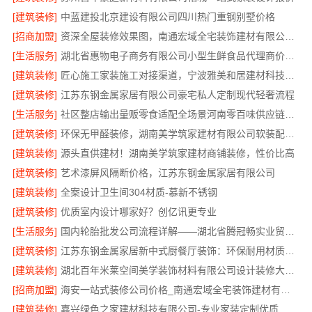
[建筑装修]
中蓝建投北京建设有限公司四川热门重钢别墅价格
[招商加盟]
资深全屋装修效果图，南通宏域全宅装饰建材有限公司为您呈现
[生活服务]
湖北省惠物电子商务有限公司小型生鲜食品代理商价格指南
[建筑装修]
匠心施工家装施工对接渠道，宁波雅美和居建材科技有限公司
[建筑装修]
江苏东钢金属家居有限公司豪宅私人定制现代轻奢流程
[生活服务]
社区整店输出量贩零食适配全场景河南零百味供应链有限公司
[建筑装修]
环保无甲醛装修，湖南美学筑家建材有限公司软装配套一站式搞定
[建筑装修]
源头直供建材！湖南美学筑家建材商铺装修，性价比高
[建筑装修]
艺术漆屏风隔断价格，江苏东钢金属家居有限公司
[建筑装修]
全案设计卫生间304材质-慕新不锈钢
[建筑装修]
优质室内设计哪家好？创亿讯更专业
[生活服务]
国内轮胎批发公司流程详解——湖北省腾冠畅实业贸易有限公司
[建筑装修]
江苏东钢金属家居新中式厨餐厅装饰：环保耐用材质首选
[建筑装修]
湖北百年米莱空间美学装饰材料有限公司设计装修大平层实景案例
[招商加盟]
海安一站式装修公司价格_南通宏域全宅装饰建材有限公司
[建筑装修]
嘉兴绿色之家建材科技有限公司-专业家装定制优质