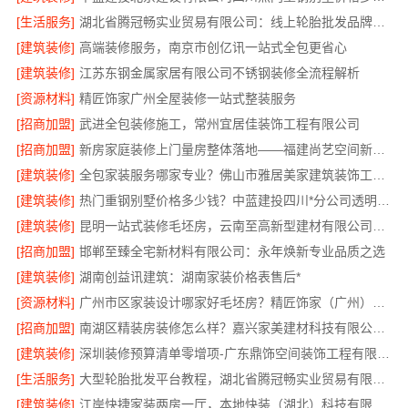
[生活服务]
湖北省腾冠畅实业贸易有限公司：线上轮胎批发品牌哪里买
[建筑装修]
高端装修服务，南京市创亿讯一站式全包更省心
[建筑装修]
江苏东钢金属家居有限公司不锈钢装修全流程解析
[资源材料]
精匠饰家广州全屋装修一站式整装服务
[招商加盟]
武进全包装修施工，常州宜居佳装饰工程有限公司
[招商加盟]
新房家庭装修上门量房整体落地——福建尚艺空间新材料科技有限公司
[建筑装修]
全包家装服务哪家专业？佛山市雅居美家建筑装饰工程有限公司
[建筑装修]
热门重钢别墅价格多少钱？中蓝建投四川*分公司透明报价
[建筑装修]
昆明一站式装修毛坯房，云南至高新型建材有限公司省心省心
[招商加盟]
邯郸至臻全宅新材料有限公司：永年焕新专业品质之选
[建筑装修]
湖南创益讯建筑：湖南家装价格表售后*
[资源材料]
广州市区家装设计哪家好毛坯房？精匠饰家（广州）家居建材有限公司为您解忧
[招商加盟]
南湖区精装房装修怎么样？嘉兴家美建材科技有限公司专业解答
[建筑装修]
深圳装修预算清单零增项-广东鼎饰空间装饰工程有限公司
[生活服务]
大型轮胎批发平台教程，湖北省腾冠畅实业贸易有限公司采购指南
[建筑装修]
江岸快捷家装两房一厅，本地快装（湖北）科技有限公司专业服务