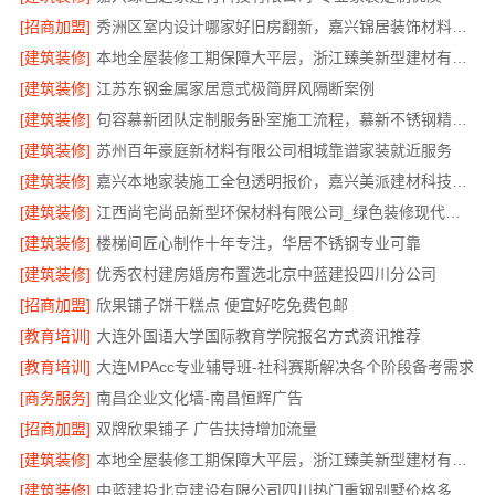
[招商加盟]
秀洲区室内设计哪家好旧房翻新，嘉兴锦居装饰材料有限公司靠谱
[建筑装修]
本地全屋装修工期保障大平层，浙江臻美新型建材有限公司规范施工
[建筑装修]
江苏东钢金属家居意式极简屏风隔断案例
[建筑装修]
句容慕新团队定制服务卧室施工流程，慕新不锈钢精准落地
[建筑装修]
苏州百年豪庭新材料有限公司相城靠谱家装就近服务
[建筑装修]
嘉兴本地家装施工全包透明报价，嘉兴美派建材科技有限公司
[建筑装修]
江西尚宅尚品新型环保材料有限公司_绿色装修现代风格靠谱吗
[建筑装修]
楼梯间匠心制作十年专注，华居不锈钢专业可靠
[建筑装修]
优秀农村建房婚房布置选北京中蓝建投四川分公司
[招商加盟]
欣果铺子饼干糕点 便宜好吃免费包邮
[教育培训]
大连外国语大学国际教育学院报名方式资讯推荐
[教育培训]
大连MPAcc专业辅导班-社科赛斯解决各个阶段备考需求
[商务服务]
南昌企业文化墙-南昌恒辉广告
[招商加盟]
双牌欣果铺子 广告扶持增加流量
[建筑装修]
本地全屋装修工期保障大平层，浙江臻美新型建材有限公司高效施工
[建筑装修]
中蓝建投北京建设有限公司四川热门重钢别墅价格多少钱