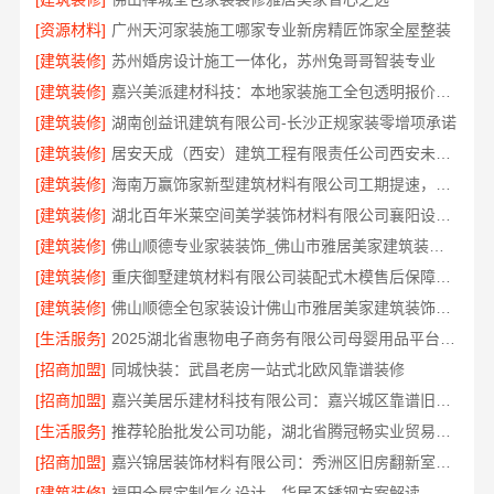
[资源材料]
广州天河家装施工哪家专业新房精匠饰家全屋整装
[建筑装修]
苏州婚房设计施工一体化，苏州兔哥哥智装专业
[建筑装修]
嘉兴美派建材科技：本地家装施工全包透明报价保障
[建筑装修]
湖南创益讯建筑有限公司-长沙正规家装零增项承诺
[建筑装修]
居安天成（西安）建筑工程有限责任公司西安未央区一站式家装设计刚需房售后完善
[建筑装修]
海南万赢饰家新型建筑材料有限公司工期提速，刚需装修更高效
[建筑装修]
湖北百年米莱空间美学装饰材料有限公司襄阳设计装修轻奢风
[建筑装修]
佛山顺德专业家装装饰_佛山市雅居美家建筑装饰工程有限公司
[建筑装修]
重庆御墅建筑材料有限公司装配式木模售后保障服务
[建筑装修]
佛山顺德全包家装设计佛山市雅居美家建筑装饰工程有限公司专业打造
[生活服务]
2025湖北省惠物电子商务有限公司母婴用品平台优缺点
[招商加盟]
同城快装：武昌老房一站式北欧风靠谱装修
[招商加盟]
嘉兴美居乐建材科技有限公司：嘉兴城区靠谱旧房改造推荐
[生活服务]
推荐轮胎批发公司功能，湖北省腾冠畅实业贸易有限公司全链路服务
[招商加盟]
嘉兴锦居装饰材料有限公司：秀洲区旧房翻新室内设计哪家好
[建筑装修]
福田全屋定制怎么设计，华居不锈钢方案解读