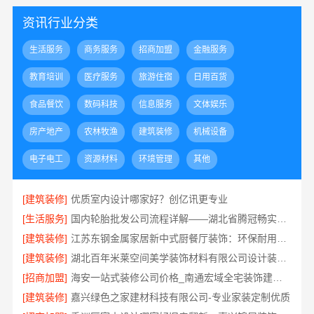
资讯行业分类
生活服务
商务服务
招商加盟
金融服务
教育培训
医疗服务
旅游住宿
日用百货
食品餐饮
数码科技
信息服务
文体娱乐
房产地产
农林牧渔
建筑装修
机械设备
电子电工
资源材料
环境管理
其他
[建筑装修]
优质室内设计哪家好？创亿讯更专业
[生活服务]
国内轮胎批发公司流程详解——湖北省腾冠畅实业贸易有限公司
[建筑装修]
江苏东钢金属家居新中式厨餐厅装饰：环保耐用材质首选
[建筑装修]
湖北百年米莱空间美学装饰材料有限公司设计装修大平层实景案例
[招商加盟]
海安一站式装修公司价格_南通宏域全宅装饰建材有限公司
[建筑装修]
嘉兴绿色之家建材科技有限公司-专业家装定制优质