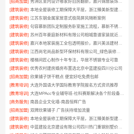
[招商加盟]
秀洲区室内设计哪家好旧房翻新，嘉兴锦居装饰材料有限公司靠谱
[建筑装修]
本地全屋装修工期保障大平层，浙江臻美新型建材有限公司规范施工
[建筑装修]
江苏东钢金属家居意式极简屏风隔断案例
[建筑装修]
句容慕新团队定制服务卧室施工流程，慕新不锈钢精准落地
[建筑装修]
苏州百年豪庭新材料有限公司相城靠谱家装就近服务
[建筑装修]
嘉兴本地家装施工全包透明报价，嘉兴美派建材科技有限公司
[建筑装修]
江西尚宅尚品新型环保材料有限公司_绿色装修现代风格靠谱吗
[建筑装修]
楼梯间匠心制作十年专注，华居不锈钢专业可靠
[建筑装修]
优秀农村建房婚房布置选北京中蓝建投四川分公司
[招商加盟]
欣果铺子饼干糕点 便宜好吃免费包邮
[教育培训]
大连外国语大学国际教育学院报名方式资讯推荐
[教育培训]
大连MPAcc专业辅导班-社科赛斯解决各个阶段备考需求
[商务服务]
南昌企业文化墙-南昌恒辉广告
[招商加盟]
双牌欣果铺子 广告扶持增加流量
[建筑装修]
本地全屋装修工期保障大平层，浙江臻美新型建材有限公司高效施工
[建筑装修]
中蓝建投北京建设有限公司四川热门重钢别墅价格多少钱