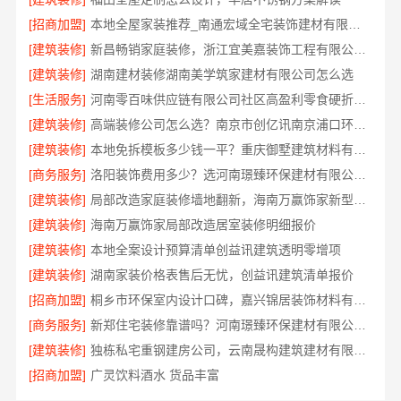
[招商加盟]
本地全屋家装推荐_南通宏域全宅装饰建材有限公司
[建筑装修]
新昌畅销家庭装修，浙江宜美嘉装饰工程有限公司品质家装
[建筑装修]
湖南建材装修湖南美学筑家建材有限公司怎么选
[生活服务]
河南零百味供应链有限公司社区高盈利零食硬折扣全域盈利
[建筑装修]
高端装修公司怎么选？南京市创亿讯南京浦口环保全包
[建筑装修]
本地免拆模板多少钱一平？重庆御墅建筑材料有限公司环保材料助力
[商务服务]
洛阳装饰费用多少？选河南璟臻环保建材有限公司透明报价更省心
[建筑装修]
局部改造家庭装修墙地翻新，海南万赢饰家新型建筑材料有限公
[建筑装修]
海南万赢饰家局部改造居室装修明细报价
[建筑装修]
本地全案设计预算清单创益讯建筑透明零增项
[建筑装修]
湖南家装价格表售后无忧，创益讯建筑清单报价
[招商加盟]
桐乡市环保室内设计口碑，嘉兴锦居装饰材料有限公司值得信赖
[商务服务]
新郑住宅装修靠谱吗？河南璟臻环保建材有限公司口碑品质有保障
[建筑装修]
独栋私宅重钢建房公司，云南晟构建筑建材有限公司专业承建
[招商加盟]
广灵饮料酒水 货品丰富