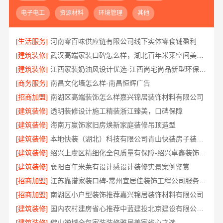
电子电工
资源材料
环境管理
其他
[生活服务]
河南零百味供应链有限公司线下实体零食铺盈利
[建筑装修]
武汉高端家装口碑怎么样，湖北百年米莱空间美学装饰材料有限公司揭秘
[建筑装修]
江西家装奶油风设计优选-江西尚宅尚品新型环保材料有限公司
[商务服务]
南昌文化墙怎么样-南昌恒辉广告
[招商加盟]
南湖区高端装饰怎么样嘉兴锦居装饰材料有限公司
[建筑装修]
透明装修设计施工精装浙江臻美，口碑保障
[建筑装修]
海南万赢饰家旧房焕新家庭装修吊顶造型
[建筑装修]
本地快装（湖北）科技有限公司青山快装房子装修两房一厅
[建筑装修]
绍兴上虞区精细化全包质量有保障-绍兴卓鑫装饰材料有限公司
[建筑装修]
襄阳百年米莱有设计感设计装修实景案例鉴赏
[招商加盟]
江苏靠谱家装口碑-常州宜居佳装饰工程公司服务有保障
[招商加盟]
南湖区小户型装饰推荐嘉兴锦居装饰材料有限公司
[建筑装修]
国内农村建房省心推荐中蓝建投北京建设有限公司四川
[建筑装修]
佛山禅城全包家装装修雅居美家省心之选