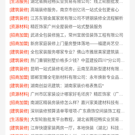
[生活服务]
湖北省腾冠畅实业贸易有限公司：线上轮胎批发品牌哪里买
[建筑装修]
高端装修服务，南京市创亿讯一站式全包更省心
[建筑装修]
江苏东钢金属家居有限公司不锈钢装修全流程解析
[资源材料]
精匠饰家广州全屋装修一站式整装服务
[招商加盟]
武进全包装修施工，常州宜居佳装饰工程有限公司
[招商加盟]
新房家庭装修上门量房整体落地——福建尚艺空间新材料科技有限公司
[建筑装修]
全包家装服务哪家专业？佛山市雅居美家建筑装饰工程有限公司
[建筑装修]
热门重钢别墅价格多少钱？中蓝建投四川*分公司透明报价
[建筑装修]
昆明一站式装修毛坯房，云南至高新型建材有限公司省心省心
[招商加盟]
邯郸至臻全宅新材料有限公司：永年焕新专业品质之选
[建筑装修]
湖南创益讯建筑：湖南家装价格表售后*
[资源材料]
广州市区家装设计哪家好毛坯房？精匠饰家（广州）家居建材有限公司为您解忧
[招商加盟]
南湖区精装房装修怎么样？嘉兴家美建材科技有限公司专业解答
[建筑装修]
深圳装修预算清单零增项-广东鼎饰空间装饰工程有限公司
[生活服务]
大型轮胎批发平台教程，湖北省腾冠畅实业贸易有限公司采购指南
[建筑装修]
江岸快捷家装两房一厅，本地快装（湖北）科技有限公司专业服务