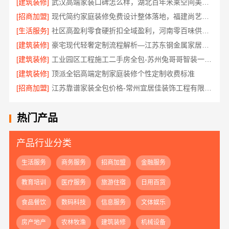
[建筑装修]
武汉高端家装口碑怎么样，湖北百年米莱空间美学装饰材料有限公司
[招商加盟]
现代简约家庭装修免费设计整体落地，福建尚艺空间新材料科技有限公司
[生活服务]
社区高盈利零食硬折扣全域盈利，河南零百味供应链有限公司
[建筑装修]
豪宅现代轻奢定制流程解析—江苏东钢金属家居有限公司
[建筑装修]
工业园区工程施工二手房全包-苏州兔哥哥智装一站式服务
[建筑装修]
顶派全铝高端定制家庭装修个性定制收费标准
[招商加盟]
江苏靠谱家装全包价格-常州宜居佳装饰工程有限公司
热门产品
产品行业分类
生活服务
商务服务
招商加盟
金融服务
教育培训
医疗服务
旅游住宿
日用百货
食品餐饮
数码科技
信息服务
文体娱乐
房产地产
农林牧渔
建筑装修
机械设备